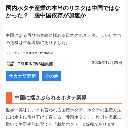
国内ホタテ産業の本当のリスクは中国ではな
かった？ 脱中国依存が加速か
中国による再びの禁輸に揺れる日本のホタテ漁。しかし本当
の危機は生産現場にありました。
（アイキャッチ画像提供：PhotoAC）
2025年12月29日
TSURINEWS編集部
サカナ研究所
その他
中国に揺さぶられるホタテ業界
世界一美味しいとも言われる国産ホタテ。ホタテの生産方法
には水中に吊り下げて育てる「養殖ホタテ」、稚貝を海底に
撒いて半野生的に育てる「栽培ホタテ」の2種があります