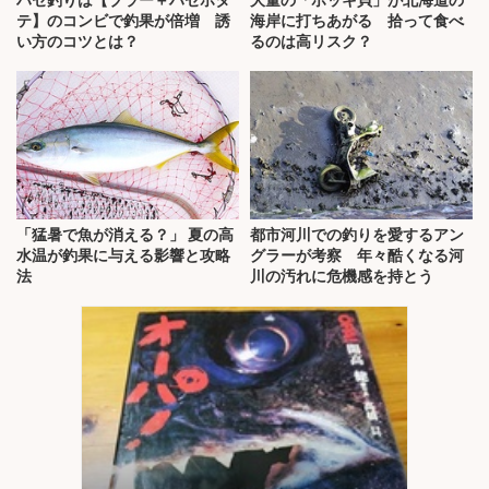
ハゼ釣りは【ブラー＋ハゼホタ
大量の「ホッキ貝」が北海道の
テ】のコンビで釣果が倍増 誘
海岸に打ちあがる 拾って食べ
い方のコツとは？
るのは高リスク？
「猛暑で魚が消える？」 夏の高
都市河川での釣りを愛するアン
水温が釣果に与える影響と攻略
グラーが考察 年々酷くなる河
法
川の汚れに危機感を持とう