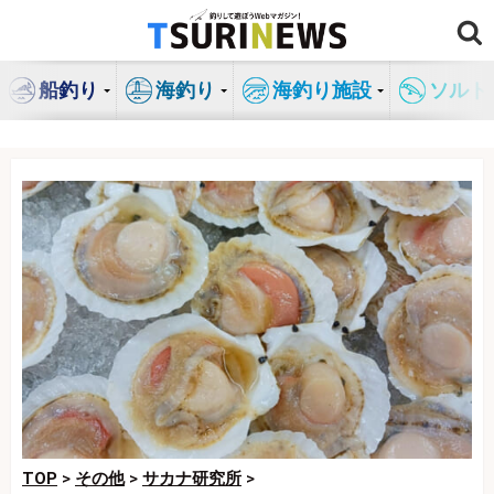
コ
ン
テ
船釣り
海釣り
海釣り施設
ソルト
ン
ツ
へ
ス
キ
ッ
プ
TOP
>
その他
>
サカナ研究所
>