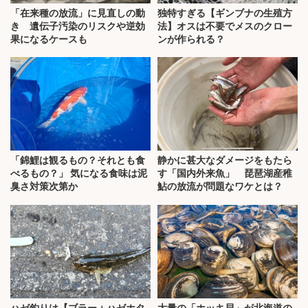
「在来種の放流」に見直しの動
独特すぎる【ギンブナの生殖方
き 遺伝子汚染のリスクや逆効
法】オスは不要でメスのクロー
果になるケースも
ンが作られる？
「錦鯉は観るもの？それとも食
静かに甚大なダメージをもたら
べるもの？」 気になる食味は泥
す「国内外来魚」 琵琶湖産稚
臭さ対策次第か
鮎の放流が問題なワケとは？