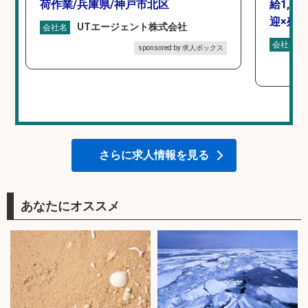
荷作業/兵庫県/神戸市北区
給1,1
迎×残
UTエージェント株式会社
会社名
会社名
sponsored by 求人ボックス
さらに求人情報を見る
あなたにオススメ