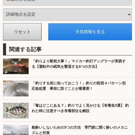
関連する記事
「釣りより断然大事！」マイカー釣行アングラーが実践す
る【運転中の眠気を撃退する6つの方法】
「釣りする前に知っておこう！」釣りの怪我４パターン別
応急処置 事前に防ぐことが最重要！
「毒はどこにある？」釣りでよく見かける【有毒魚5選】 釣
れた時に注意すべき有毒部位を解説
船酔いしないための5つの方法 専門家に聞く酔いのメカニ
ズムと対策