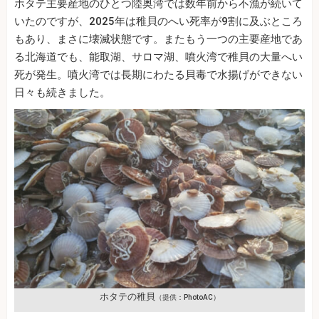
ホタテ主要産地のひとつ陸奥湾では数年前から不漁が続いて
いたのですが、2025年は稚貝のへい死率が9割に及ぶところ
もあり、まさに壊滅状態です。またもう一つの主要産地であ
る北海道でも、能取湖、サロマ湖、噴火湾で稚貝の大量へい
死が発生。噴火湾では長期にわたる貝毒で水揚げができない
日々も続きました。
ホタテの稚貝
（提供：PhotoAC）