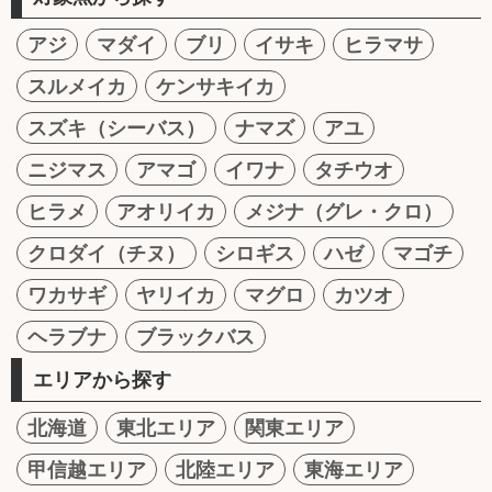
アジ
マダイ
ブリ
イサキ
ヒラマサ
スルメイカ
ケンサキイカ
スズキ（シーバス）
ナマズ
アユ
ニジマス
アマゴ
イワナ
タチウオ
ヒラメ
アオリイカ
メジナ（グレ・クロ）
クロダイ（チヌ）
シロギス
ハゼ
マゴチ
ワカサギ
ヤリイカ
マグロ
カツオ
ヘラブナ
ブラックバス
エリアから探す
北海道
東北エリア
関東エリア
甲信越エリア
北陸エリア
東海エリア