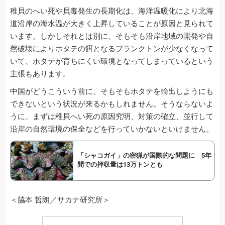
稚貝のへい死や貝毒発生の長期化は、海洋温暖化により北海
道沿岸の海水温が大きく上昇していることが原因と見られて
います。しかしそれとは別に、そもそも沿岸地域の開発や自
然破壊によりホタテの餌となるプランクトンが少なくなって
いて、ホタテが育ちにくい環境となってしまっているという
主張もあります。
中国がどうこういう前に、そもそもホタテを輸出しようにも
できないという状況が来るかもしれません。そうならないよ
うに、まずは稚貝へい死の原因究明、対策の確立、並行して
沿岸の自然環境の保全などを行っていかないといけません。
「シャコガイ」の密猟が国際的な問題に 5年
間での押収量は13万トンとも
＜脇本 哲朗／サカナ研究所＞