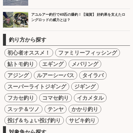
アユルアー釣行で40匹の爆釣！【滋賀】 好釣果を支えたロ
ングロッドの威力とは？
釣り方から探す
初心者オススメ！
ファミリーフィッシング
鮎トモ釣り
エギング
メバリング
アジング
ルアーシーバス
タイラバ
スーパーライトジギング
ジギング
フカセ釣り
コマセ釣り
イカメタル
スッテ＆ツノ
テンヤ
かかり釣り
投げ＆ちょい投げ釣り
サビキ釣り
対象魚から探す