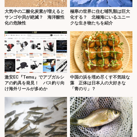
大気中の二酸化炭素が増えると
極寒の世界に住む哺乳類は巨大
サンゴや貝が絶滅？ 海洋酸性
化する？ 北極海にいるユニー
化の危険性
クな生き物たちを紹介
激安EC『Temu』でアブガルシ
中国の浜を埋め尽くす不気味な
アの釣具を発見！ バス釣り向
藻 正体は日本人の大好きな
け海外リールが多めか
「青のり」？