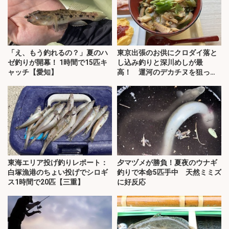
「え、もう釣れるの？」夏のハ
東京出張のお供にクロダイ落と
ゼ釣りが開幕！ 1時間で15匹キ
し込み釣りと深川めしが最
ャッチ【愛知】
高！ 運河のデカチヌを狙って
みた
東海エリア投げ釣りレポート：
夕マヅメが勝負！夏夜のウナギ
白塚漁港のちょい投げでシロギ
釣りで本命5匹手中 天然ミミズ
ス1時間で20匹【三重】
に好反応