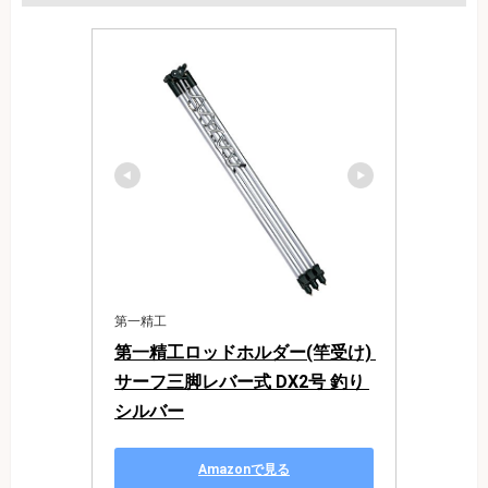
第一精工
第一精工ロッドホルダー(竿受け) 
サーフ三脚レバー式 DX2号 釣り 
シルバー
Amazonで見る