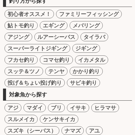
釣り方から探す
初心者オススメ！
ファミリーフィッシング
鮎トモ釣り
エギング
メバリング
アジング
ルアーシーバス
タイラバ
スーパーライトジギング
ジギング
フカセ釣り
コマセ釣り
イカメタル
スッテ＆ツノ
テンヤ
かかり釣り
投げ＆ちょい投げ釣り
サビキ釣り
対象魚から探す
アジ
マダイ
ブリ
イサキ
ヒラマサ
スルメイカ
ケンサキイカ
スズキ（シーバス）
ナマズ
アユ