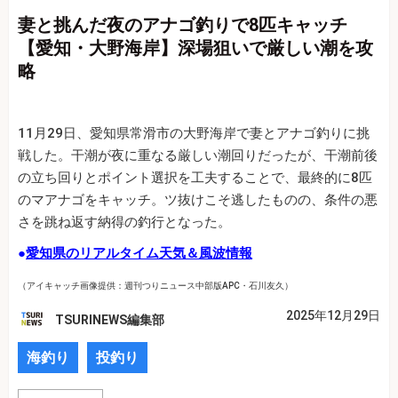
妻と挑んだ夜のアナゴ釣りで8匹キャッチ
【愛知・大野海岸】深場狙いで厳しい潮を攻
略
11月29日、愛知県常滑市の大野海岸で妻とアナゴ釣りに挑
戦した。干潮が夜に重なる厳しい潮回りだったが、干潮前後
の立ち回りとポイント選択を工夫することで、最終的に8匹
のマアナゴをキャッチ。ツ抜けこそ逃したものの、条件の悪
さを跳ね返す納得の釣行となった。
●
愛知県のリアルタイム天気＆風波情報
（アイキャッチ画像提供：週刊つりニュース中部版APC・石川友久）
2025年12月29日
TSURINEWS編集部
海釣り
投釣り