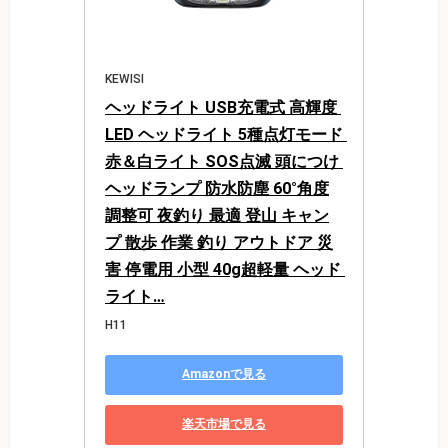
KEWISI
ヘッドライト USB充電式 高輝度 
LED ヘッドライト 5種点灯モード 
赤＆白ライト SOS点滅 頭につけ 
ヘッドランプ 防水防塵 60°角度
調整可 夜釣り 最適 登山 キャン
プ 散歩 作業 釣り アウトドア 災
害 停電用 小型 40g超軽量 ヘッド 
ライト…
H11
Amazonで見る
楽天市場で見る