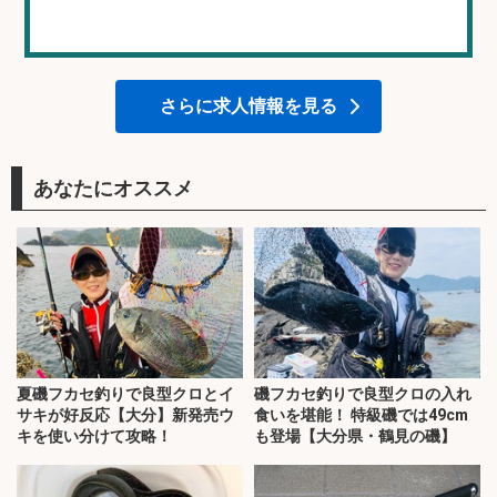
さらに求人情報を見る
あなたにオススメ
夏磯フカセ釣りで良型クロとイ
磯フカセ釣りで良型クロの入れ
サキが好反応【大分】新発売ウ
食いを堪能！ 特級磯では49cm
キを使い分けて攻略！
も登場【大分県・鶴見の磯】