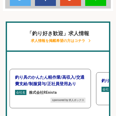
「釣り好き歓迎」求人情報
求人情報を掲載希望の方はコチラ
釣り具のかんたん軽作業/高収入/交通
釣り具
費支給/制服貸与/正社員登用あり
会社名
株式会社REnista
会社名
sponsored by 求人ボックス