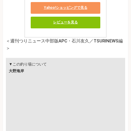
Yahoo!ショッピングで見る
レビューを見る
＜週刊つりニュース中部版APC・石川友久／TSURINEWS編
＞
▼この釣り場について
大野海岸