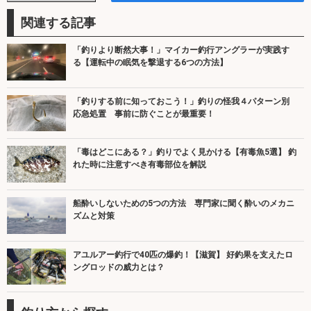
関連する記事
「釣りより断然大事！」マイカー釣行アングラーが実践す
る【運転中の眠気を撃退する6つの方法】
「釣りする前に知っておこう！」釣りの怪我４パターン別
応急処置 事前に防ぐことが最重要！
「毒はどこにある？」釣りでよく見かける【有毒魚5選】 釣
れた時に注意すべき有毒部位を解説
船酔いしないための5つの方法 専門家に聞く酔いのメカニ
ズムと対策
アユルアー釣行で40匹の爆釣！【滋賀】 好釣果を支えたロ
ングロッドの威力とは？