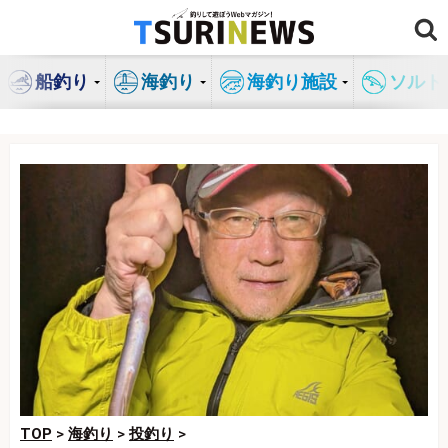
コ
ン
テ
船釣り
海釣り
海釣り施設
ソルト
ン
ツ
へ
ス
キ
ッ
プ
TOP
>
海釣り
>
投釣り
>