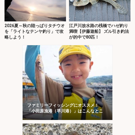
2026夏～秋の陸っぱりタチウオ
江戸川放水路の桟橋でハゼ釣り
を「ライトなテンヤ釣り」で攻
満喫【伊藤遊船】 ズル引き釣法
略しよう！
が的中で80匹！
ファミリーフィッシングにオススメ！
「小田原漁港（早川港）」はこんなとこ