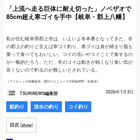
「上流へ走る巨体に耐え切った」ノベザオで
85cm超え寒ゴイを手中【岐阜・郡上八幡】
私が住む岐阜県郡上市は、いよいよ冬本番となってきた。冬
の郡上の釣りと言えば寒ゴイ釣り。寒ゴイは身が締まり脂も
乗って食べてもおいしい。コイの洗いやコイこくで食するの
が一般的だろう。ただ、冬のコイは動きが鈍くなり食い気が
良くないので釣るのが難しいとされている。
（アイキャッチ画像提供：週刊つりニュース中部版APC・松森渉）
2026年1月3日
TSURINEWS編集部
船釣り
淡水の釣り
コイ釣り
目次
[
show
]