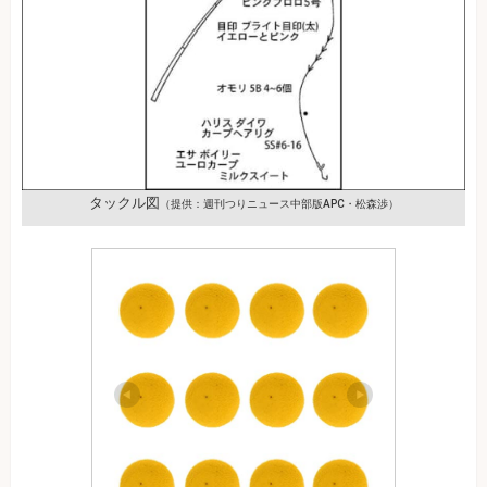
タックル図
（提供：週刊つりニュース中部版APC・松森渉）