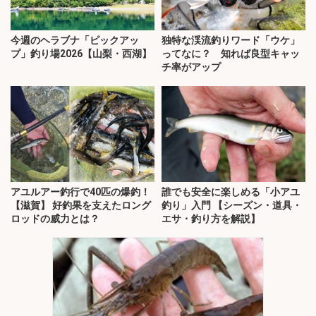
今週のヘラブナ「ピックアッ
独特な渓流釣りワード「ウケ」
プ」釣り場2026【山梨・西湖】
ってなに？ 知れば良型キャッ
チ率がアップ
アユルアー釣行で40匹の爆釣！
誰でも安全に楽しめる「小アユ
【滋賀】 好釣果を支えたロング
釣り」入門 【シーズン・道具・
ロッドの威力とは？
エサ・釣り方を解説】