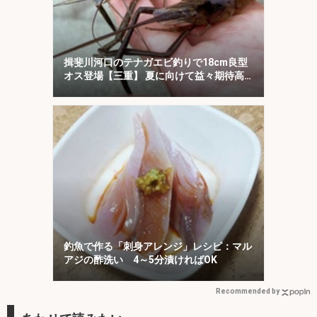
揖斐川河口のテナガエビ釣りで18cm良型
オス登場【三重】 夏に向けて益々期待高
まる
釣魚で作る「刺身アレンジ」レシピ：マル
アジの酢洗い 4～5分漬ければOK
Recommended by