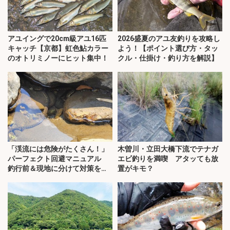
アユイングで20cm級アユ16匹
2026盛夏のアユ友釣りを攻略し
キャッチ【京都】虹色鮎カラー
よう！【ポイント選び方・タッ
のオトリミノーにヒット集中！
クル・仕掛け・釣り方を解説】
「渓流には危険がたくさん！」
木曽川・立田大橋下流でテナガ
パーフェクト回避マニュアル
エビ釣りを満喫 アタッても放
釣行前＆現地に分けて対策を解
置がキモ？
説