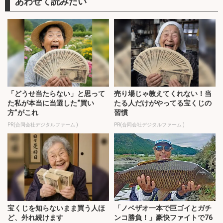
「どうせ当たらない」と思って
売り場じゃ教えてくれない！当
た私が本当に当選した“買い
たる人だけがやってる宝くじの
方”がこれ
習慣
PR(合同会社デジタルファーム )
PR(合同会社デジタルファーム )
宝くじを知らないまま買う人ほ
「ノベザオ一本で巨ゴイとガチ
ど、外れ続けます
ンコ勝負！」豪快ファイトで76