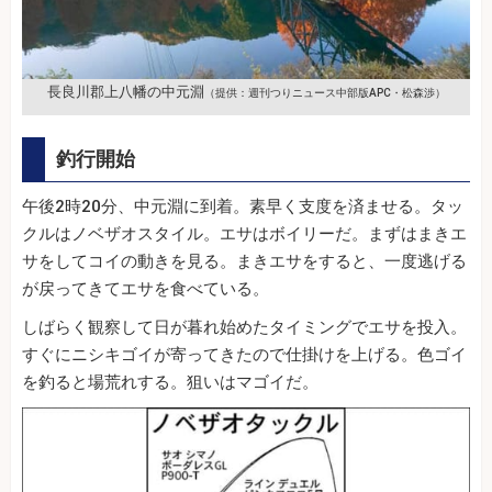
長良川郡上八幡の中元淵
（提供：週刊つりニュース中部版APC・松森渉）
釣行開始
午後2時20分、中元淵に到着。素早く支度を済ませる。タッ
クルはノベザオスタイル。エサはボイリーだ。まずはまきエ
サをしてコイの動きを見る。まきエサをすると、一度逃げる
が戻ってきてエサを食べている。
しばらく観察して日が暮れ始めたタイミングでエサを投入。
すぐにニシキゴイが寄ってきたので仕掛けを上げる。色ゴイ
を釣ると場荒れする。狙いはマゴイだ。