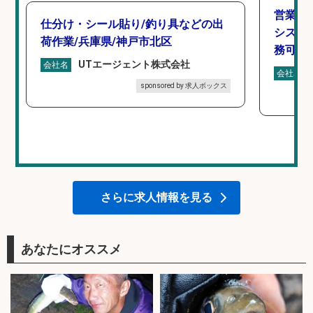
営業事
仕分け・シール貼り/釣り具などの出
シスタ
荷作業/兵庫県/神戸市北区
務可/
UTエージェント株式会社
会社名
会社名
sponsored by 求人ボックス
さらに求人情報を見る
あなたにオススメ