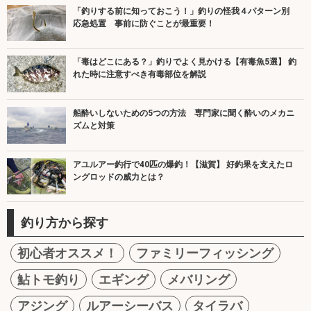
「釣りする前に知っておこう！」釣りの怪我４パターン別
応急処置 事前に防ぐことが最重要！
「毒はどこにある？」釣りでよく見かける【有毒魚5選】 釣
れた時に注意すべき有毒部位を解説
船酔いしないための5つの方法 専門家に聞く酔いのメカニ
ズムと対策
アユルアー釣行で40匹の爆釣！【滋賀】 好釣果を支えたロ
ングロッドの威力とは？
釣り方から探す
初心者オススメ！
ファミリーフィッシング
鮎トモ釣り
エギング
メバリング
アジング
ルアーシーバス
タイラバ