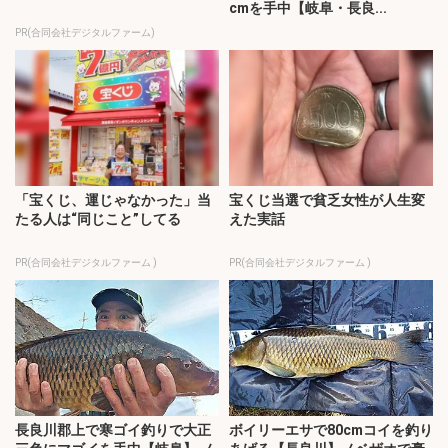
cmを手中【岐阜・長良...
PR(合同会社デジタルファーム)
「宝くじ、運じゃなかった」当
宝くじ当選で貧乏女性が人生変
たる人は“同じこと”してる
えた実話
PR(合同会社デジタルファーム )
PR(合同会社デジタルファーム )
長良川郡上で寒ゴイ釣りで大正
ボイリーエサで80cmコイを釣り