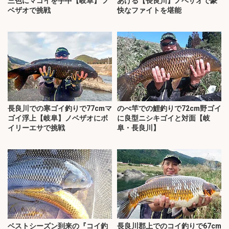
三色にマゴイを手中【岐阜】 ノ
あげる【長良川】ノベザオで豪
ベザオで挑戦
快なファイトを堪能
長良川での寒ゴイ釣りで77cmマ
のべ竿での鯉釣りで72cm野ゴイ
ゴイ浮上【岐阜】ノベザオにボ
に良型ニシキゴイと対面【岐
イリーエサで挑戦
阜・長良川】
ベストシーズン到来の『コイ釣
長良川郡上でのコイ釣りで67cm