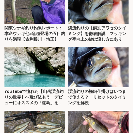
関東ウナギ釣り釣果レポート：
渓流釣りの【餌別アワセのタイ
本命ウナギ他5魚種登場の五目釣
ミング】を徹底解説 フッキン
りを満喫【古利根川・埼玉】
グ率向上の鍵は流し方にあり
YouTubeで憧れた【山岳渓流釣
渓流釣りの極細仕掛けはいつま
りの世界】へ飛び込もう デビ
で使える？ リセットのタイミ
ューにオススメの「椹島」を紹
ングを解説
介！