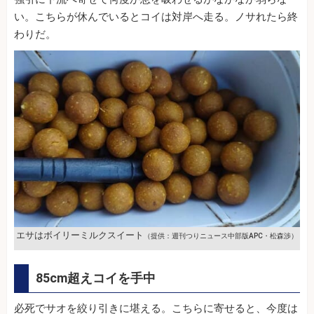
い。こちらが休んでいるとコイは対岸へ走る。ノサれたら終
わりだ。
エサはボイリーミルクスイート
（提供：週刊つりニュース中部版APC・松森渉）
85cm超えコイを手中
必死でサオを絞り引きに堪える。こちらに寄せると、今度は