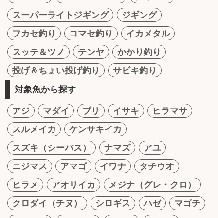
スーパーライトジギング
ジギング
フカセ釣り
コマセ釣り
イカメタル
スッテ＆ツノ
テンヤ
かかり釣り
投げ＆ちょい投げ釣り
サビキ釣り
対象魚から探す
アジ
マダイ
ブリ
イサキ
ヒラマサ
スルメイカ
ケンサキイカ
スズキ（シーバス）
ナマズ
アユ
ニジマス
アマゴ
イワナ
タチウオ
ヒラメ
アオリイカ
メジナ（グレ・クロ）
クロダイ（チヌ）
シロギス
ハゼ
マゴチ