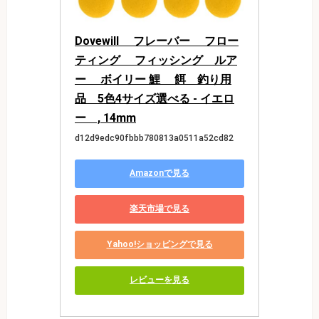
Dovewill 　フレーバー 　フロー
ティング 　フィッシング　ルア
ー 　ボイリー 鯉　 餌　釣り用
品　5色4サイズ選べる - イエロ
ー　, 14mm
d12d9edc90fbbb780813a0511a52cd82
Amazonで見る
楽天市場で見る
Yahoo!ショッピングで見る
レビューを見る