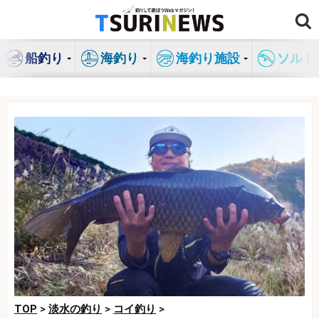
コ
ン
テ
船釣り
海釣り
海釣り施設
ソルト
ン
ツ
へ
ス
キ
ッ
プ
TOP
>
淡水の釣り
>
コイ釣り
>