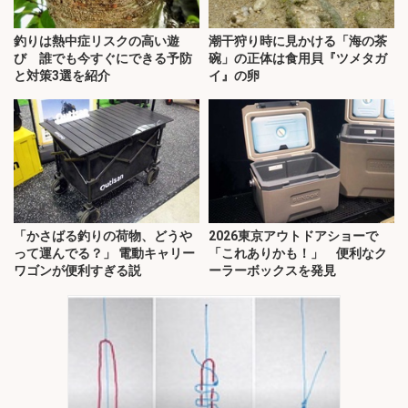
釣りは熱中症リスクの高い遊
潮干狩り時に見かける「海の茶
び 誰でも今すぐにできる予防
碗」の正体は食用貝『ツメタガ
と対策3選を紹介
イ』の卵
「かさばる釣りの荷物、どうや
2026東京アウトドアショーで
って運んでる？」 電動キャリー
「これありかも！」 便利なク
ワゴンが便利すぎる説
ーラーボックスを発見