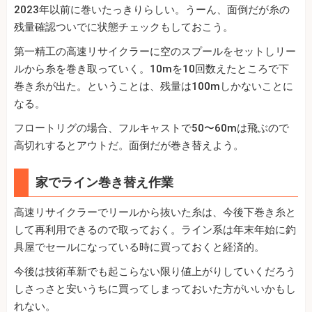
2023年以前に巻いたっきりらしい。うーん、面倒だが糸の
残量確認ついでに状態チェックもしておこう。
第一精工の高速リサイクラーに空のスプールをセットしリー
ルから糸を巻き取っていく。10mを10回数えたところで下
巻き糸が出た。ということは、残量は100mしかないことに
なる。
フロートリグの場合、フルキャストで50〜60mは飛ぶので
高切れするとアウトだ。面倒だが巻き替えよう。
家でライン巻き替え作業
高速リサイクラーでリールから抜いた糸は、今後下巻き糸と
して再利用できるので取っておく。ライン系は年末年始に釣
具屋でセールになっている時に買っておくと経済的。
今後は技術革新でも起こらない限り値上がりしていくだろう
しさっさと安いうちに買ってしまっておいた方がいいかもし
れない。