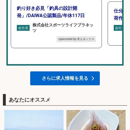
釣り好き必見「釣具の設計開
仕分け
発」/DAIWA公認製品/年休117日
荷作業
株式会社スポーツライフプラネッ
会社名
会社名
ツ
sponsored by 求人ボックス
さらに求人情報を見る
あなたにオススメ