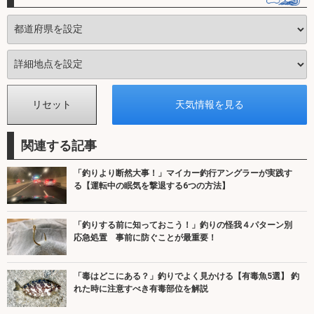
関連する記事
「釣りより断然大事！」マイカー釣行アングラーが実践す
る【運転中の眠気を撃退する6つの方法】
「釣りする前に知っておこう！」釣りの怪我４パターン別
応急処置 事前に防ぐことが最重要！
「毒はどこにある？」釣りでよく見かける【有毒魚5選】 釣
れた時に注意すべき有毒部位を解説