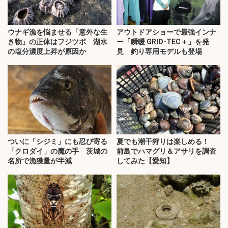
ウナギ漁を悩ませる「意外な生
アウトドアショーで最強インナ
き物」の正体はフジツボ 湖水
ー「瞬暖 GRID-TEC＋」を発
の塩分濃度上昇が原因か
見 釣り専用モデルも登場
ついに「シジミ」にも忍び寄る
夏でも潮干狩りは楽しめる！
「クロダイ」の魔の手 茨城の
前島でハマグリ＆アサリを調査
名所で漁獲量が半減
してみた【愛知】