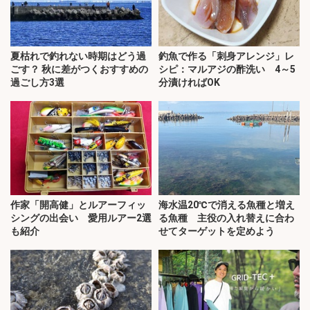
夏枯れで釣れない時期はどう過
釣魚で作る「刺身アレンジ」レ
ごす？ 秋に差がつくおすすめの
シピ：マルアジの酢洗い 4～5
過ごし方3選
分漬ければOK
作家「開高健」とルアーフィッ
海水温20℃で消える魚種と増え
シングの出会い 愛用ルアー2選
る魚種 主役の入れ替えに合わ
も紹介
せてターゲットを定めよう