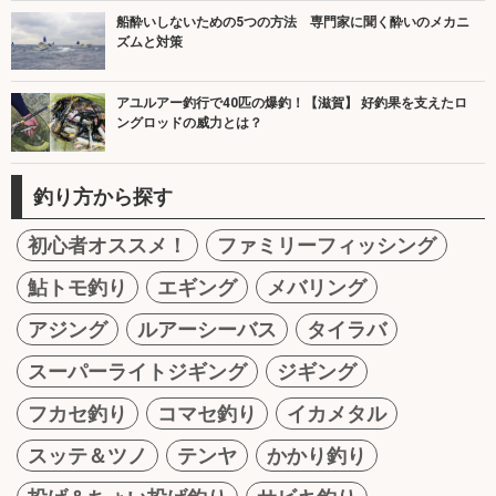
船酔いしないための5つの方法 専門家に聞く酔いのメカニ
ズムと対策
アユルアー釣行で40匹の爆釣！【滋賀】 好釣果を支えたロ
ングロッドの威力とは？
釣り方から探す
初心者オススメ！
ファミリーフィッシング
鮎トモ釣り
エギング
メバリング
アジング
ルアーシーバス
タイラバ
スーパーライトジギング
ジギング
フカセ釣り
コマセ釣り
イカメタル
スッテ＆ツノ
テンヤ
かかり釣り