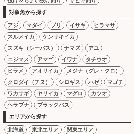
投げ＆ちょい投げ釣り
サビキ釣り
対象魚から探す
アジ
マダイ
ブリ
イサキ
ヒラマサ
スルメイカ
ケンサキイカ
スズキ（シーバス）
ナマズ
アユ
ニジマス
アマゴ
イワナ
タチウオ
ヒラメ
アオリイカ
メジナ（グレ・クロ）
クロダイ（チヌ）
シロギス
ハゼ
マゴチ
ワカサギ
ヤリイカ
マグロ
カツオ
ヘラブナ
ブラックバス
エリアから探す
北海道
東北エリア
関東エリア