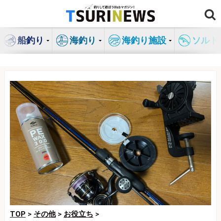
コ
ン
テ
船釣り
海釣り
海釣り施設
ソルト
ン
ツ
へ
ス
キ
ッ
プ
TOP
>
その他
>
お役立ち
>