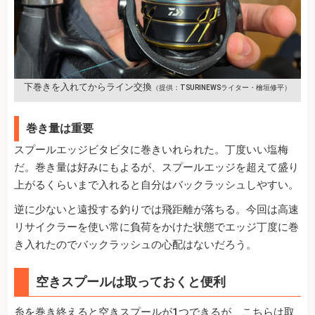
下巻きを入れてからライン交換
（提供：TSURINEWSライター・檜垣修平）
巻き量は重要
スプールエッジビタビタに巻きいれられた。丁度いい塩梅
だ。巻き量は好みにもよるが、スプールエッジを超えて盛り
上がるくらいまで入れると自分はバックラッシュしやすい。
逆に少ないと遠投する釣りでは飛距離が落ちる。今回は高速
リサイクラーを使い常に負荷をかけた状態でエッジ丁度に巻
き入れたのでバックラッシュの心配はないだろう。
空きスプールは取っておくと便利
糸を巻き終えると空きスプールが1つできるが、こちらは取