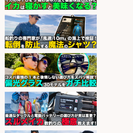
レジカウンター/夕方勤務で時給UP
お釣りの計算不要の簡単レジ1日2時
間
オーケー株式会社
会社名
sponsored by 求人ボックス
レジカウンター/お釣りの計算不要
の簡単レジ 未経験も安心の研修あり
1日2h
オーケー株式会社
会社名
sponsored by 求人ボックス
レジカウンター/お釣りの計算不要
の簡単レジ 未経験も安心の研修あり
1日2h
オーケー株式会社
会社名