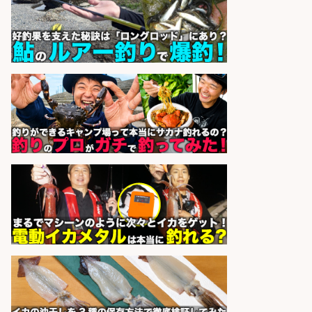
1日2h
オーケー株式会社
会社名
sponsored by 求人ボックス
レジカウンター/夕方勤務で時給UP
お釣りの計算不要の簡単レジ1日2時
間
オーケー株式会社
会社名
sponsored by 求人ボックス
レジカウンター/お釣りの計算不要
の簡単レジ 未経験も安心の研修あり
1日2h
オーケー株式会社
会社名
sponsored by 求人ボックス