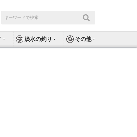
検
検
索:
索
イ
淡水の釣り
その他