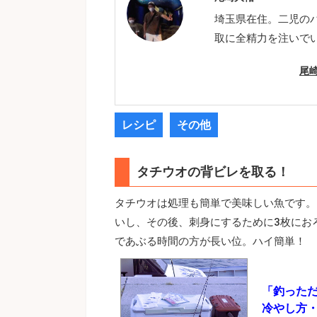
埼玉県在住。二児の
取に全精力を注いで
尾
レシピ
その他
タチウオの背ビレを取る！
タチウオは処理も簡単で美味しい魚です。
いし、その後、刺身にするために3枚にお
であぶる時間の方が長い位。ハイ簡単！
「釣っただ
冷やし方