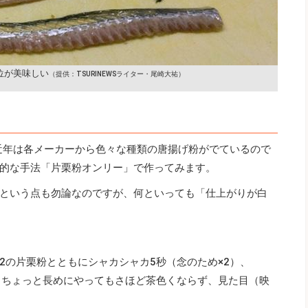
位が美味しい
（提供：TSURINEWSライター・尾崎大祐）
近年は各メーカーから色々な種類の唐揚げ粉がでているので
的な手法「片栗粉オンリー」で作ってみます。
という点も勿論なのですが、何といっても「仕上がりが白
2の片栗粉とともにシャカシャカ5秒（念のため×2）、
目。ちょっと長めにやってもさほど茶色くならず、見た目（映