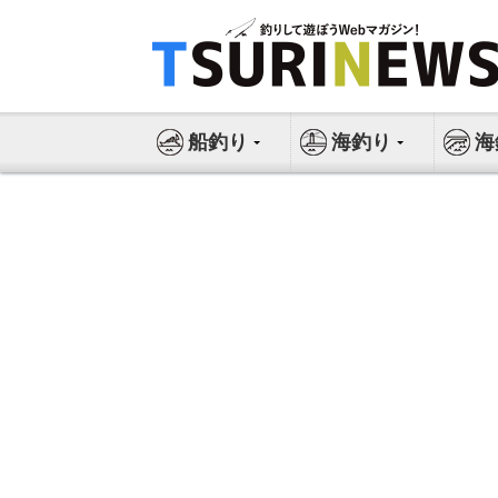
コ
ン
テ
ン
ツ
船釣り
海釣り
海
へ
ス
キ
ッ
プ