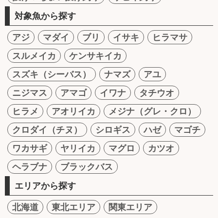
対象魚から探す
アジ
マダイ
ブリ
イサキ
ヒラマサ
スルメイカ
ケンサキイカ
スズキ（シーバス）
ナマズ
アユ
ニジマス
アマゴ
イワナ
タチウオ
ヒラメ
アオリイカ
メジナ（グレ・クロ）
クロダイ（チヌ）
シロギス
ハゼ
マゴチ
ワカサギ
ヤリイカ
マグロ
カツオ
ヘラブナ
ブラックバス
エリアから探す
北海道
東北エリア
関東エリア