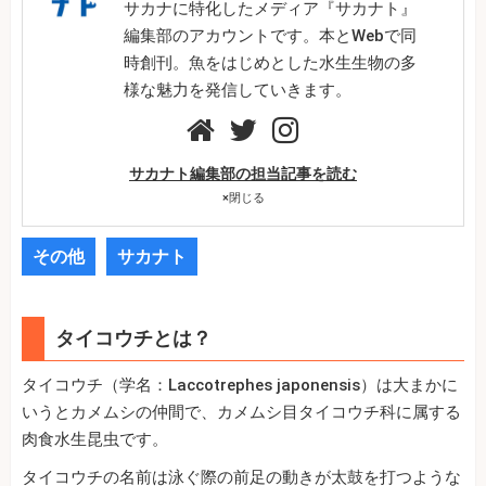
サカナに特化したメディア『サカナト』
編集部のアカウントです。本とWebで同
時創刊。魚をはじめとした水生生物の多
様な魅力を発信していきます。
サカナト編集部の担当記事を読む
×
閉じる
その他
サカナト
タイコウチとは？
タイコウチ（学名：Laccotrephes japonensis）は大まかに
いうとカメムシの仲間で、カメムシ目タイコウチ科に属する
肉食水生昆虫です。
タイコウチの名前は泳ぐ際の前足の動きが太鼓を打つような