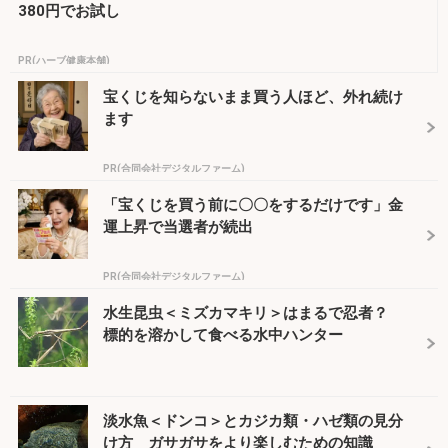
380円でお試し
PR(ハーブ健康本舗)
宝くじを知らないまま買う人ほど、外れ続け
ます
PR(合同会社デジタルファーム)
「宝くじを買う前に〇〇をするだけです」金
運上昇で当選者が続出
PR(合同会社デジタルファーム)
水生昆虫＜ミズカマキリ＞はまるで忍者？
標的を溶かして食べる水中ハンター
淡水魚＜ドンコ＞とカジカ類・ハゼ類の見分
け方 ガサガサをより楽しむための知識