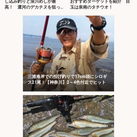
し込み釣りと深川めしが最
おすすめターゲットを紹介 目
高！ 運河のデカチヌを狙って
玉は泉南のタチウオ！
みた
三浦海岸での投げ釣りで17cm頭にシロギ
ス21尾！【神奈川】2～4色付近でヒット