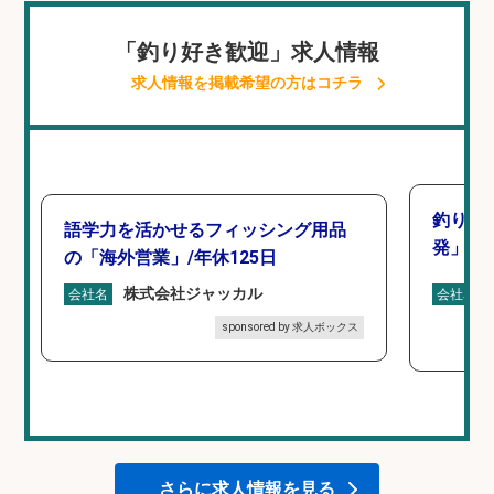
「釣り好き歓迎」求人情報
求人情報を掲載希望の方はコチラ
釣り好
語学力を活かせるフィッシング用品
発」/D
の「海外営業」/年休125日
株式会社ジャッカル
会社名
会社名
sponsored by 求人ボックス
さらに求人情報を見る