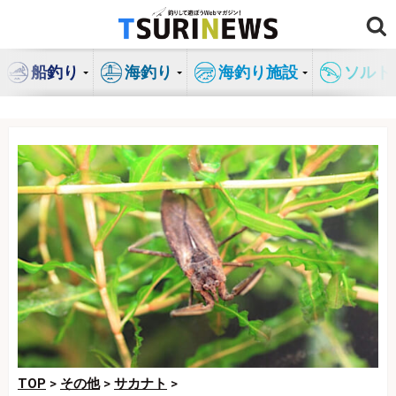
コ
ン
テ
船釣り
海釣り
海釣り施設
ソルト
ン
ツ
へ
ス
キ
ッ
プ
TOP
>
その他
>
サカナト
>