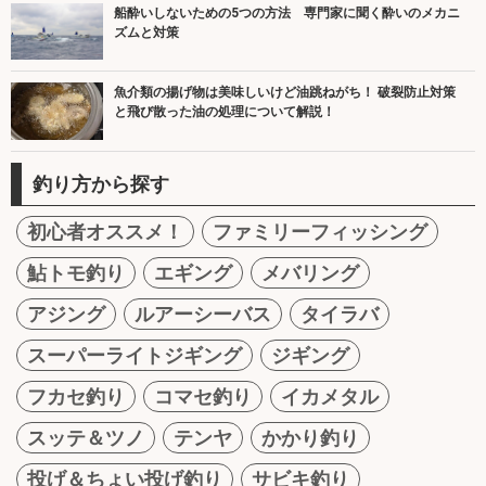
船酔いしないための5つの方法 専門家に聞く酔いのメカニ
ズムと対策
魚介類の揚げ物は美味しいけど油跳ねがち！ 破裂防止対策
と飛び散った油の処理について解説！
釣り方から探す
初心者オススメ！
ファミリーフィッシング
鮎トモ釣り
エギング
メバリング
アジング
ルアーシーバス
タイラバ
スーパーライトジギング
ジギング
フカセ釣り
コマセ釣り
イカメタル
スッテ＆ツノ
テンヤ
かかり釣り
投げ＆ちょい投げ釣り
サビキ釣り