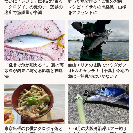
ついに「シジミ」にも忍び寄る
釣った魚で作る「ご飯のお供」
「クロダイ」の魔の手 茨城の
レシピ：イサキの田楽風 山椒
名所で漁獲量が半減
をアクセントに
「猛暑で魚が消える？」 夏の高
館山エリアの堤防でソウダガツ
水温が釣果に与える影響と攻略
オ5匹キャッチ！【千葉】今期の
法
魚は一筋縄ではいかない？
東京出張のお供にクロダイ落と
7～8月の大阪湾沿岸ルアー釣り