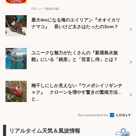
PR(ハーブ健康本舗)
最大4mになる海のエイリアン『オオイカリ
ナマコ』 長いけど太さはたったの3cm？
ユニークな魅力がたくさんの『新屋島水族
館』にいる「銭形」と「世直し侍」とは？
梅干しにしか見えない『ウメボシイソギンチ
ャク』 クローンを増やす驚きの繁殖方法
と...
Recommended by
リアルタイム天気＆風波情報