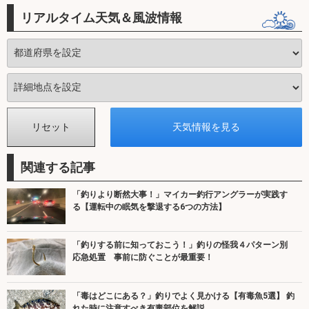
リアルタイム天気＆風波情報
関連する記事
「釣りより断然大事！」マイカー釣行アングラーが実践す
る【運転中の眠気を撃退する6つの方法】
「釣りする前に知っておこう！」釣りの怪我４パターン別
応急処置 事前に防ぐことが最重要！
「毒はどこにある？」釣りでよく見かける【有毒魚5選】 釣
れた時に注意すべき有毒部位を解説