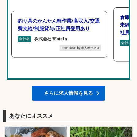
倉庫で
釣り具のかんたん軽作業/高収入/交通
未経験
費支給/制服貸与/正社員登用あり
社員登
株式会社REnista
会社名
会社名
sponsored by 求人ボックス
さらに求人情報を見る
あなたにオススメ