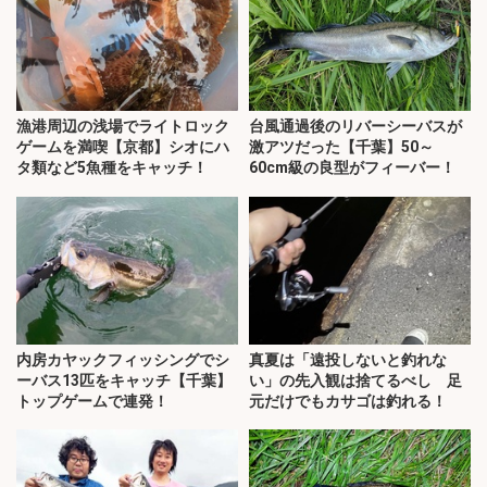
漁港周辺の浅場でライトロック
台風通過後のリバーシーバスが
ゲームを満喫【京都】シオにハ
激アツだった【千葉】50～
タ類など5魚種をキャッチ！
60cm級の良型がフィーバー！
内房カヤックフィッシングでシ
真夏は「遠投しないと釣れな
ーバス13匹をキャッチ【千葉】
い」の先入観は捨てるべし 足
トップゲームで連発！
元だけでもカサゴは釣れる！