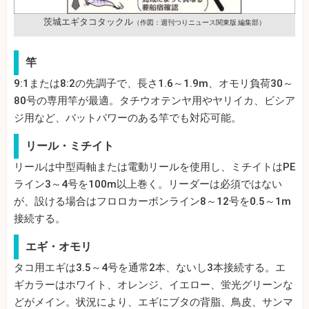
茨城エギタコタックル
（作図：週刊つりニュース関東版 編集部）
竿
9:1または8:2の先調子で、長さ1.6～1.9m、オモリ負荷30～
80号の専用竿が最適。タチウオテンヤ用やヤリイカ、ビシア
ジ用など、バットパワーのある竿でも対応可能。
リール・ミチイト
リールは中型両軸または電動リールを使用し、ミチイトはPE
ライン3～4号を100m以上巻く。リーダーは必須ではない
が、設ける場合はフロロカーボンライン8～12号を0.5～1m
接続する。
エギ・オモリ
タコ用エギは3.5～4号を通常2本、ないし3本接続する。エ
ギカラーはホワイト、オレンジ、イエロー、蛍光グリーンな
どがメイン。状況により、エギにブタの背脂、鳥皮、サンマ