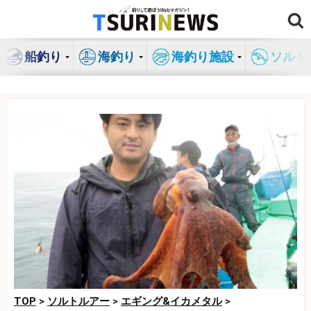
コ
ン
テ
船釣り
海釣り
海釣り施設
ソルト
ン
ツ
へ
ス
キ
ッ
プ
TOP
>
ソルトルアー
>
エギング&イカメタル
>