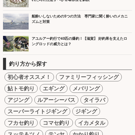
船酔いしないための5つの方法 専門家に聞く酔いのメカニ
ズムと対策
アユルアー釣行で40匹の爆釣！【滋賀】 好釣果を支えたロ
ングロッドの威力とは？
釣り方から探す
初心者オススメ！
ファミリーフィッシング
鮎トモ釣り
エギング
メバリング
アジング
ルアーシーバス
タイラバ
スーパーライトジギング
ジギング
フカセ釣り
コマセ釣り
イカメタル
スッテ＆ツノ
テンヤ
かかり釣り