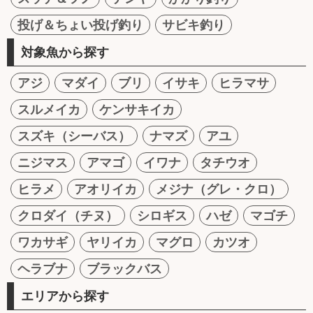
投げ＆ちょい投げ釣り
サビキ釣り
対象魚から探す
アジ
マダイ
ブリ
イサキ
ヒラマサ
スルメイカ
ケンサキイカ
スズキ（シーバス）
ナマズ
アユ
ニジマス
アマゴ
イワナ
タチウオ
ヒラメ
アオリイカ
メジナ（グレ・クロ）
クロダイ（チヌ）
シロギス
ハゼ
マゴチ
ワカサギ
ヤリイカ
マグロ
カツオ
ヘラブナ
ブラックバス
エリアから探す