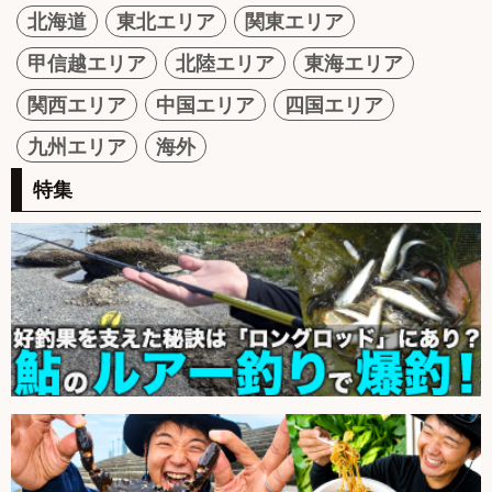
北海道
東北エリア
関東エリア
甲信越エリア
北陸エリア
東海エリア
関西エリア
中国エリア
四国エリア
九州エリア
海外
特集