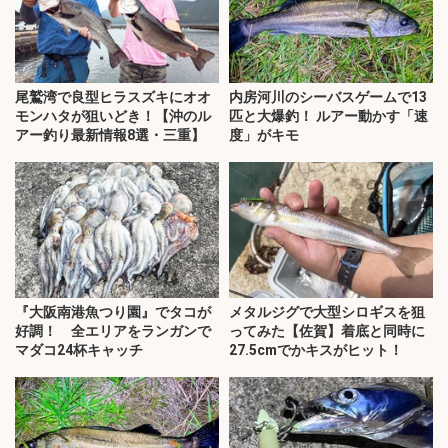
尾鷲湾で良型ヒラスズキにオオ
内房河川のシーバスゲームで13
モンハタが狙いどき！【沖のル
匹と大爆釣！ ルアー動かす「速
アー釣り最新情報8選・三重】
度」がキモ
『大阪南港魚つり園』でタコが
メタルジグで大型シロギスを狙
好調！ 全エリアをランガンで
ってみた【佐賀】着底と同時に
マダコ24杯キャッチ
27.5cmでかキスがヒット！