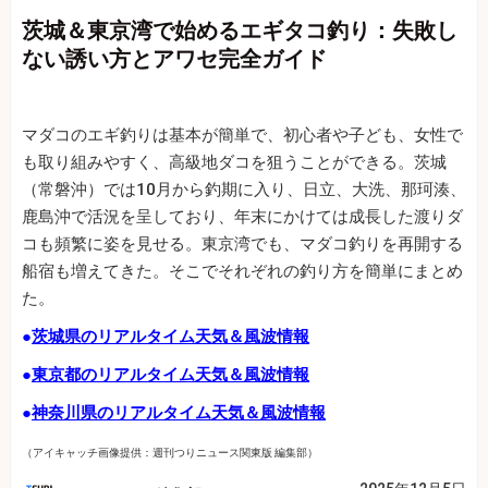
茨城＆東京湾で始めるエギタコ釣り：失敗し
ない誘い方とアワセ完全ガイド
マダコのエギ釣りは基本が簡単で、初心者や子ども、女性で
も取り組みやすく、高級地ダコを狙うことができる。茨城
（常磐沖）では10月から釣期に入り、日立、大洗、那珂湊、
鹿島沖で活況を呈しており、年末にかけては成長した渡りダ
コも頻繁に姿を見せる。東京湾でも、マダコ釣りを再開する
船宿も増えてきた。そこでそれぞれの釣り方を簡単にまとめ
た。
●
茨城県のリアルタイム天気＆風波情報
●
東京都のリアルタイム天気＆風波情報
●
神奈川県のリアルタイム天気＆風波情報
（アイキャッチ画像提供：週刊つりニュース関東版 編集部）