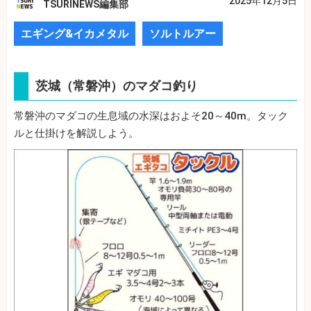
2025年12月5日
TSURINEWS編集部
エギング&イカメタル
ソルトルアー
茨城（常磐沖）のマダコ釣り
常磐沖のマダコの生息域の水深はおよそ20～40m。タック
ルと仕掛けを解説しよう。