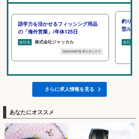
釣り好
語学力を活かせるフィッシング用品
型ルー
の「海外営業」/年休125日
株式会社ジャッカル
会社名
会社名
sponsored by 求人ボックス
さらに求人情報を見る
あなたにオススメ