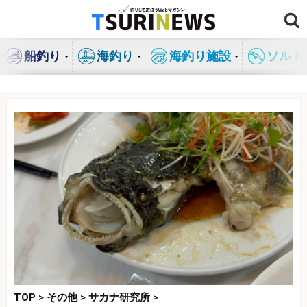
コ
ン
テ
船釣り
海釣り
海釣り施設
ソルト
ン
ツ
へ
ス
キ
ッ
プ
TOP
>
その他
>
サカナ研究所
>