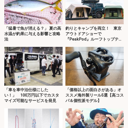
「猛暑で魚が消える？」 夏の高
釣りとキャンプを両立！ 東京
水温が釣果に与える影響と攻略
アウトドアショーで
法
『PeakPod』ルーフトップテン
トに注目
「車を車中泊仕様にした
「価格以上の面白さがある」オ
い！」 100万円以下でカスタ
ススメ海外製リール5選【高コス
マイズ可能なサービスを発見
パ＆個性派モデル】