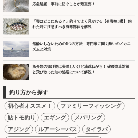
応急処置 事前に防ぐことが最重要！
「毒はどこにある？」釣りでよく見かける【有毒魚5選】 釣
れた時に注意すべき有毒部位を解説
船酔いしないための5つの方法 専門家に聞く酔いのメカニ
ズムと対策
魚介類の揚げ物は美味しいけど油跳ねがち！ 破裂防止対策
と飛び散った油の処理について解説！
釣り方から探す
初心者オススメ！
ファミリーフィッシング
鮎トモ釣り
エギング
メバリング
アジング
ルアーシーバス
タイラバ