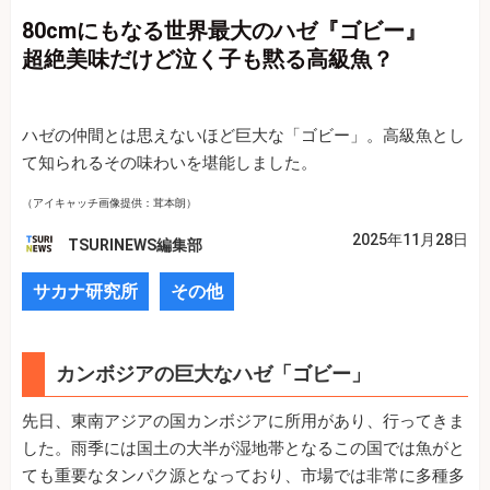
80cmにもなる世界最大のハゼ『ゴビー』
超絶美味だけど泣く子も黙る高級魚？
ハゼの仲間とは思えないほど巨大な「ゴビー」。高級魚とし
て知られるその味わいを堪能しました。
（アイキャッチ画像提供：茸本朗）
2025年11月28日
TSURINEWS編集部
サカナ研究所
その他
カンボジアの巨大なハゼ「ゴビー」
先日、東南アジアの国カンボジアに所用があり、行ってきま
した。雨季には国土の大半が湿地帯となるこの国では魚がと
ても重要なタンパク源となっており、市場では非常に多種多