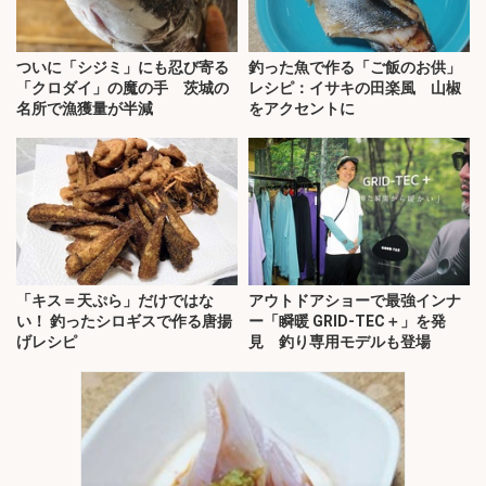
ついに「シジミ」にも忍び寄る
釣った魚で作る「ご飯のお供」
「クロダイ」の魔の手 茨城の
レシピ：イサキの田楽風 山椒
名所で漁獲量が半減
をアクセントに
「キス＝天ぷら」だけではな
アウトドアショーで最強インナ
い！ 釣ったシロギスで作る唐揚
ー「瞬暖 GRID-TEC＋」を発
げレシピ
見 釣り専用モデルも登場