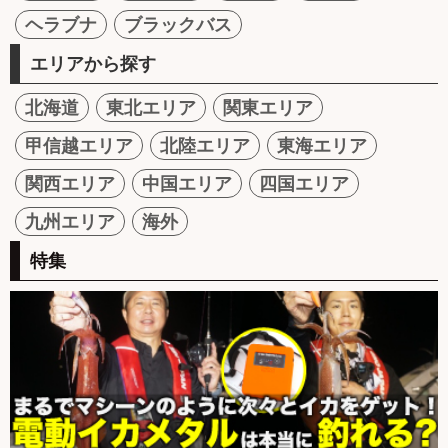
ヘラブナ
ブラックバス
エリアから探す
北海道
東北エリア
関東エリア
甲信越エリア
北陸エリア
東海エリア
関西エリア
中国エリア
四国エリア
九州エリア
海外
特集