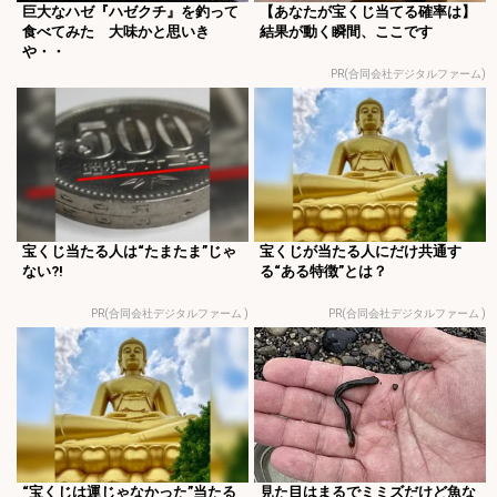
巨大なハゼ『ハゼクチ』を釣って
【あなたが宝くじ当てる確率は】
食べてみた 大味かと思いき
結果が動く瞬間、ここです
や・・
PR(合同会社デジタルファーム)
宝くじ当たる人は“たまたま”じゃ
宝くじが当たる人にだけ共通す
ない?!
る“ある特徴”とは？
PR(合同会社デジタルファーム )
PR(合同会社デジタルファーム )
“宝くじは運じゃなかった”当たる
見た目はまるでミミズだけど魚な