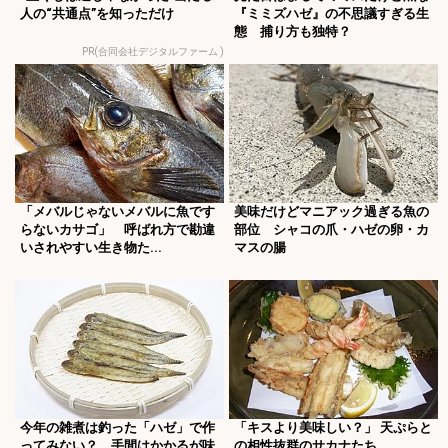
人の“共通点”を知っただけ
『ミミズハゼ』の不思議すぎる生
態 捕り方も独特？
PR(合同会社デジタルファーム )
「メバルじゃないメバルに魚です
美味だけどマニアック過ぎる魚の
らないカサゴ」 呼ばれ方で勘違
部位 シャコの爪・ハゼの卵・カ
いされやすい生き物た...
マスの腸
今年の雑煮は釣った「ハゼ」で作
「キスより美味しい？」 天ぷらと
ってみない？ 手間はかかるが味
の相性抜群のサカナたち