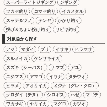
スーパーライトジギング
ジギング
フカセ釣り
コマセ釣り
イカメタル
スッテ＆ツノ
テンヤ
かかり釣り
投げ＆ちょい投げ釣り
サビキ釣り
対象魚から探す
アジ
マダイ
ブリ
イサキ
ヒラマサ
スルメイカ
ケンサキイカ
スズキ（シーバス）
ナマズ
アユ
ニジマス
アマゴ
イワナ
タチウオ
ヒラメ
アオリイカ
メジナ（グレ・クロ）
クロダイ（チヌ）
シロギス
ハゼ
マゴチ
ワカサギ
ヤリイカ
マグロ
カツオ