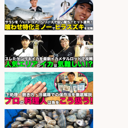
博多 華吉 博多 華吉
会社名
sponsored by 求人ボックス
さらに求人情報を見る