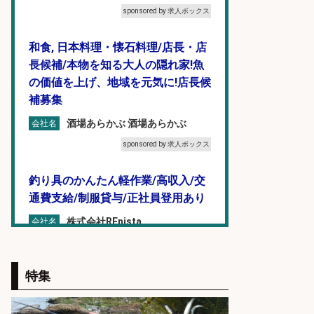
sponsored by 求人ボックス
和食, 日本料理・懐石料理/店長・店
長候補/本物を知る大人の隠れ家!魚
の価値を上げ、地域を元気に!店長候
補募集
酒場あらかぶ 酒場あらかぶ
会社名
sponsored by 求人ボックス
釣り具のかんたん軽作業/高収入/交
通費支給/制服貸与/正社員登用あり
株式会社REnista
会社名
sponsored by 求人ボックス
特集
倉庫での釣り用品の軽作業スタッ
フ/未経験歓迎/交通費支給/制服貸
与/正社員登用あり