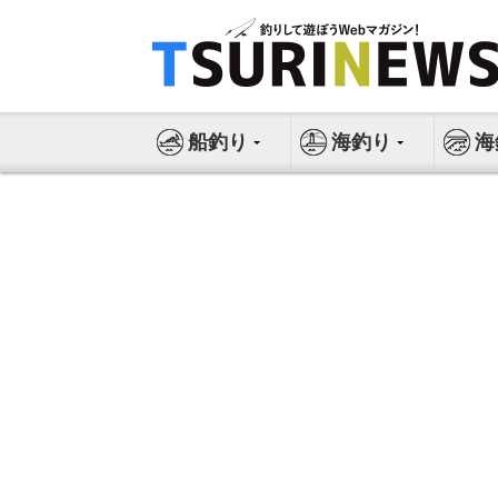
コ
ン
テ
ン
ツ
船釣り
海釣り
海
へ
ス
キ
ッ
プ