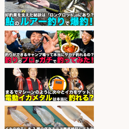
株式会社REnista
会社名
sponsored by 求人ボックス
釣り具のかんたん軽作業/高収入/交
通費支給/制服貸与/正社員登用あり
株式会社REnista
会社名
sponsored by 求人ボックス
倉庫での釣り用品の軽作業スタッ
フ/未経験歓迎/交通費支給/制服貸
与/正社員登用あり
株式会社REnista
会社名
sponsored by 求人ボックス
和食, 日本料理・懐石料理/店長・店
長候補/ライブ感が満載!魚の価値を