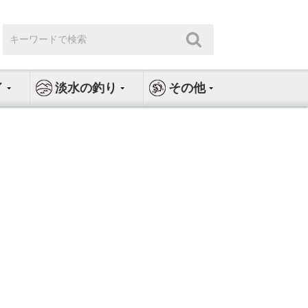
検
検
索:
索
イ
淡水の釣り
その他