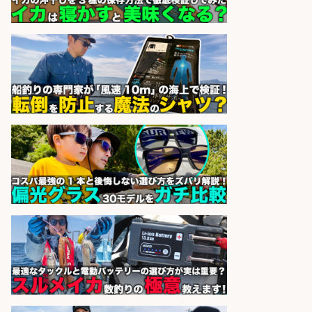
上げ、食とエンタメで地域を元気に!
店長候補募集
魚と肴 いとおかし 魚と肴 いとお
会社名
かし
sponsored by 求人ボックス
製造「組立・加工」/釣り具部品の
製造企業にてNC旋盤加工機の操作
日勤寮完備
フジアルテ株式会社
会社名
sponsored by 求人ボックス
和食, 日本料理・懐石料理/店長・店
長候補/旬と手作りにこだわる!さか
なの価値を上げ、地域を元気に!店長
候補募集