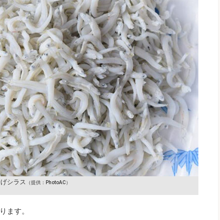
揚げシラス
（提供：PhotoAC）
ります。