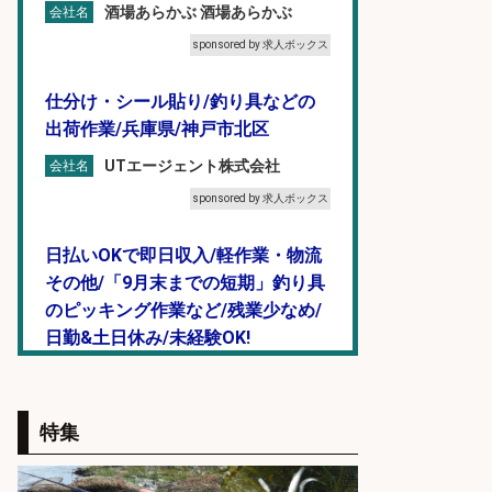
酒場あらかぶ 酒場あらかぶ
会社名
sponsored by 求人ボックス
仕分け・シール貼り/釣り具などの
出荷作業/兵庫県/神戸市北区
UTエージェント株式会社
会社名
sponsored by 求人ボックス
日払いOKで即日収入/軽作業・物流
その他/「9月末までの短期」釣り具
のピッキング作業など/残業少なめ/
日勤&土日休み/未経験OK!
UTエージェント株式会社 関西第
会社名
二CU
特集
sponsored by 求人ボックス
製造「組立・加工」/釣り具部品の