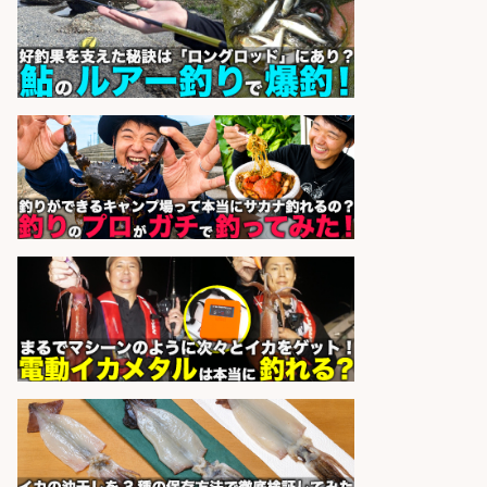
製造企業にてNC旋盤加工機の操作
日勤寮完備
フジアルテ株式会社
会社名
sponsored by 求人ボックス
日払いOKで即日収入/製造スタッフ/
「堺市堺区」「時給1,600円」入社
祝金10万円/自転車部品や釣り具の
組立/堺市堺区の工場/未経験歓迎
パーソルファクトリーパートナ
会社名
ーズ株式会社
sponsored by 求人ボックス
精肉・青果・鮮魚販売/「志布志
市」「時給1,150円〜」志布志市周
辺でお魚のカットや商品の陳列スタ
ッフ/未経験歓迎×残業少なめ×車通