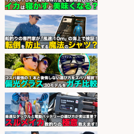
勤OK/鹿児島県/志布志市
株式会社ホットスタッフ鹿児島
会社名
sponsored by 求人ボックス
釣り具/評価・テスト・実験/釣り具
部品・工業用部品メーカー/Excel
株式会社スタッフサービス
会社名
sponsored by 求人ボックス
精肉・青果・鮮魚販売/「志布志
市」「時給1,150円〜」志布志市内
でお魚のカットや商品の陳列スタッ
フ/車通勤OK×時間選べる×未経験歓
迎/鹿児島県/志布志市
株式会社ホットスタッフ鹿児島
会社名
sponsored by 求人ボックス