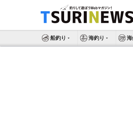
コ
ン
テ
ン
ツ
船釣り
海釣り
海
へ
ス
キ
ッ
プ