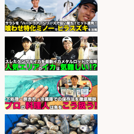
EC事業責任者候補/飲食業界向け
SaaS企業「魚ぽち」/東証グロース
市場上場
株式会社フーディソン
会社名
sponsored by 求人ボックス
さらに求人情報を見る