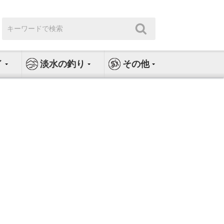
検
検
索:
索
イ
淡水の釣り
その他