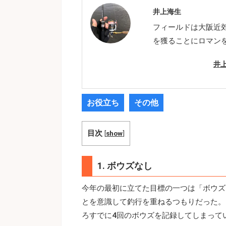
井上海生
フィールドは大阪近
を獲ることにロマン
井
お役立ち
その他
目次
[
show
]
1. ボウズなし
今年の最初に立てた目標の一つは「ボウズ
とを意識して釣行を重ねるつもりだった。
ろすでに4回のボウズを記録してしまって