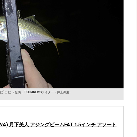
だった
（提供：TSURINEWSライター・井上海生）
IWA) 月下美人 アジングビームFAT 1.5インチ アソート