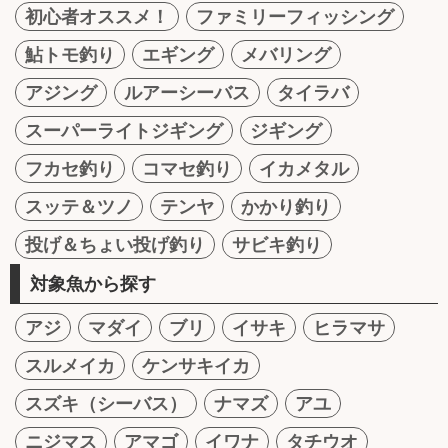
初心者オススメ！
ファミリーフィッシング
鮎トモ釣り
エギング
メバリング
アジング
ルアーシーバス
タイラバ
スーパーライトジギング
ジギング
フカセ釣り
コマセ釣り
イカメタル
スッテ＆ツノ
テンヤ
かかり釣り
投げ＆ちょい投げ釣り
サビキ釣り
対象魚から探す
アジ
マダイ
ブリ
イサキ
ヒラマサ
スルメイカ
ケンサキイカ
スズキ（シーバス）
ナマズ
アユ
ニジマス
アマゴ
イワナ
タチウオ