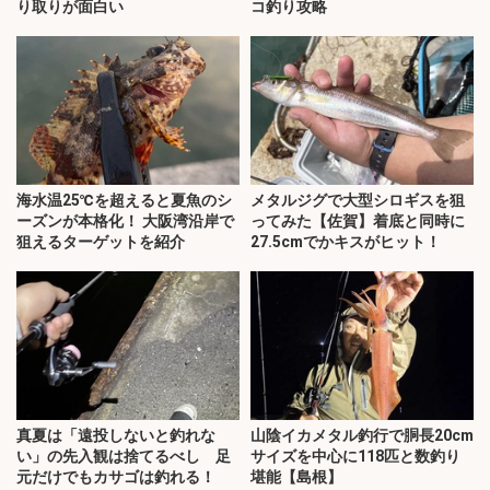
り取りが面白い
コ釣り攻略
海水温25℃を超えると夏魚のシ
メタルジグで大型シロギスを狙
ーズンが本格化！ 大阪湾沿岸で
ってみた【佐賀】着底と同時に
狙えるターゲットを紹介
27.5cmでかキスがヒット！
真夏は「遠投しないと釣れな
山陰イカメタル釣行で胴長20cm
い」の先入観は捨てるべし 足
サイズを中心に118匹と数釣り
元だけでもカサゴは釣れる！
堪能【島根】