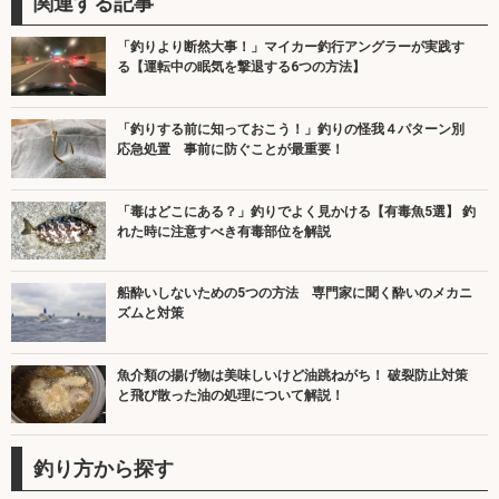
関連する記事
「釣りより断然大事！」マイカー釣行アングラーが実践す
る【運転中の眠気を撃退する6つの方法】
「釣りする前に知っておこう！」釣りの怪我４パターン別
応急処置 事前に防ぐことが最重要！
「毒はどこにある？」釣りでよく見かける【有毒魚5選】 釣
れた時に注意すべき有毒部位を解説
船酔いしないための5つの方法 専門家に聞く酔いのメカニ
ズムと対策
魚介類の揚げ物は美味しいけど油跳ねがち！ 破裂防止対策
と飛び散った油の処理について解説！
釣り方から探す