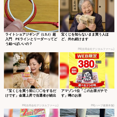
ライトショアジギング（LSJ）超
宝くじを知らないまま買う人ほ
入門 PEラインとリーダーってど
ど、外れ続けます
う結べばいいの？
PR(合同会社デジタルファーム)
「宝くじを買う前に〇〇をするだ
アマゾン1位「このお茶ガチで
けです」金運上昇で当選者が続出
す」噂のお茶
PR(合同会社デジタルファーム)
PR(ハーブ健康本舗)