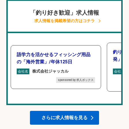
「釣り好き歓迎」求人情報
求人情報を掲載希望の方はコチラ
釣り好
語学力を活かせるフィッシング用品
発」/D
の「海外営業」/年休125日
株式会社ジャッカル
会社名
会社名
sponsored by 求人ボックス
さらに求人情報を見る