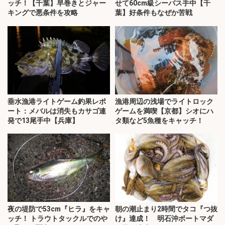
ッチ！【千葉】早巻きとジャー
せて60cm級シーバス手中【千
キングで悪条件を攻略
葉】好条件もなぜか苦戦
垂水漁港ライトゲーム釣果レポ
漁港周辺の浅場でライトロック
ート：メバルは消失もカサゴ連
ゲームを満喫【京都】シオにハ
発で13尾手中【兵庫】
タ類など5魚種をキャッチ！
夜の堤防で53cm『ヒラ』をキャ
朝の潮止まり2時間でタコ『つ抜
ッチ！ トラウトタックルでのや
け』達成！ 明石沖ボートマダ