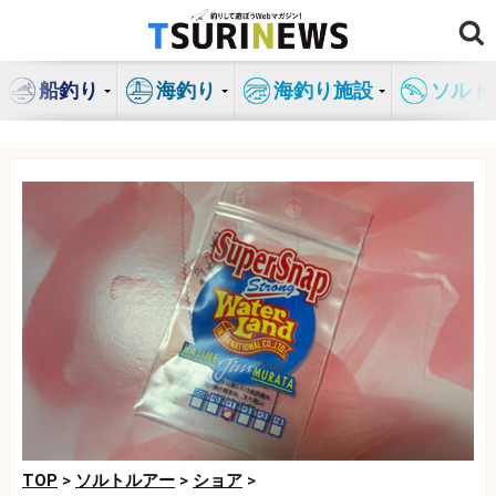
コ
ン
テ
船釣り
海釣り
海釣り施設
ソルト
ン
ツ
へ
ス
キ
ッ
プ
TOP
>
ソルトルアー
>
ショア
>