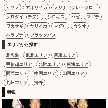
ヒラメ
アオリイカ
メジナ（グレ・クロ）
クロダイ（チヌ）
シロギス
ハゼ
マゴチ
ワカサギ
ヤリイカ
マグロ
カツオ
ヘラブナ
ブラックバス
エリアから探す
北海道
東北エリア
関東エリア
甲信越エリア
北陸エリア
東海エリア
関西エリア
中国エリア
四国エリア
九州エリア
海外
特集