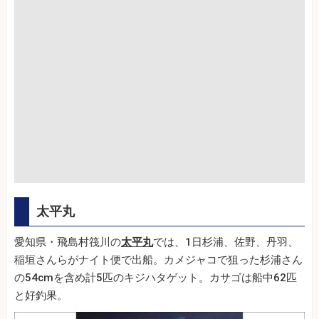
太平丸
愛知県・飛島村筏川の
太平丸
では、1日杉浦、佐野、丹羽、
稲垣さんらがナイト便で出船。カメジャコで狙った杉浦さん
の54cmを含め計5匹のキジハタゲット。カサゴは船中62匹
と好釣果。