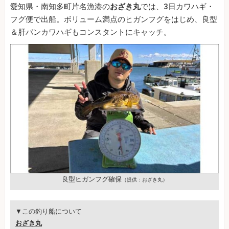
愛知県・南知多町片名漁港の
おざき丸
では、3日カワハギ・
フグ便で出船。ボリューム満点のヒガンフグをはじめ、良型
＆肝パンカワハギもコンスタントにキャッチ。
良型ヒガンフグ確保
（提供：おざき丸）
▼この釣り船について
おざき丸