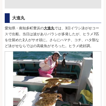
大進丸
愛知県・南知多町豊浜の
大進丸
では、3日イワシ泳がせコー
スで出船。当日は波がありバラシが多発したが、ヒラメ7匹
を仕留めた2人がサオ頭に。さらにハマチ、コチ、ハタ類な
ど泳がせならではの高級魚がそろった。ヒラメ絶好調。