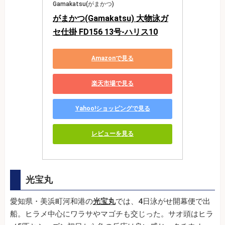
Gamakatsu(がまかつ)
がまかつ(Gamakatsu) 大物泳ガ
セ仕掛 FD156 13号-ハリス10
Amazonで見る
楽天市場で見る
Yahoo!ショッピングで見る
レビューを見る
光宝丸
愛知県・美浜町河和港の
光宝丸
では、4日泳がせ開幕便で出
船。ヒラメ中心にワラサやマゴチも交じった。サオ頭はヒラ