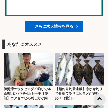
さらに求人情報を見る
あなたにオススメ
伊勢湾のウタセマダイ釣りで本
【船釣り釣果速報】泳がせ釣り
命9匹＆ハマチ4匹を手中【愛
で良型ワラサにヒラメが好反
知】ウタセエビの刺し方が釣果
応！（愛知）
のカギ