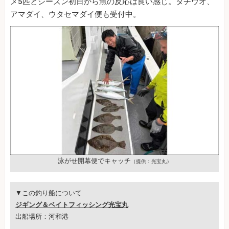
メ5匹とシーズン初日から魚の反応は良い感じ。タチウオ、
アマダイ、ウタセマダイ便も受付中。
泳がせ開幕便でキャッチ
（提供：光宝丸）
▼この釣り船について
ジギング＆ベイトフィッシング光宝丸
出船場所：河和港