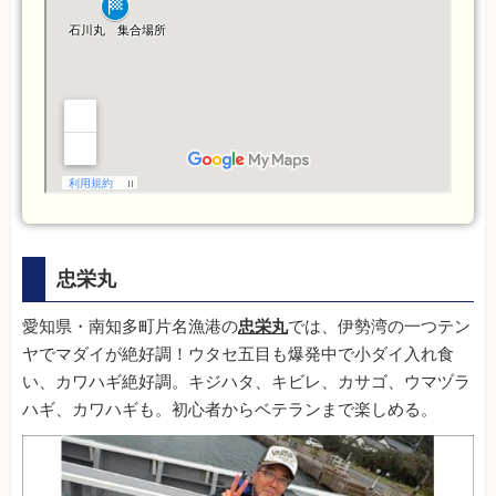
忠栄丸
愛知県・南知多町片名漁港の
忠栄丸
では、伊勢湾の一つテン
ヤでマダイが絶好調！ウタセ五目も爆発中で小ダイ入れ食
い、カワハギ絶好調。キジハタ、キビレ、カサゴ、ウマヅラ
ハギ、カワハギも。初心者からベテランまで楽しめる。