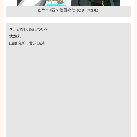
ヒラメ7匹を仕留めた
（提供：大進丸）
▼この釣り船について
大進丸
出船場所：豊浜漁港