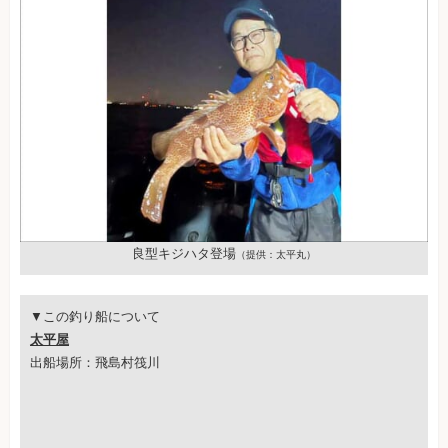
良型キジハタ登場
（提供：太平丸）
▼この釣り船について
太平屋
出船場所：飛島村筏川