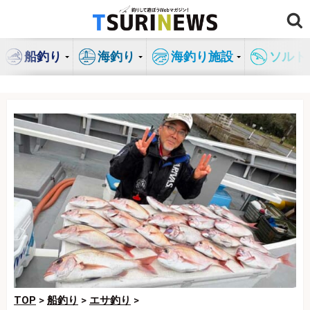
コ
ン
テ
船釣り
海釣り
海釣り施設
ソルト
ン
ツ
へ
ス
キ
ッ
プ
TOP
>
船釣り
>
エサ釣り
>