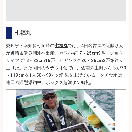
七福丸
愛知県・南知多町師崎の
七福丸
では、4日名古屋の近藤さん
が師崎＆伊良湖沖へ出船、カワハギ17～25cm9匹、ショウ
サイフグ18～22cm16匹、ヒガンフグ20～26cm2匹を釣り
上げた。また同日のタチウオ便では、碧南の生田さんらが70
～119cmを1人50～99匹の釣果を上げている。タチウオは
連日の猛烈爆釣中。ボックス超満タン御礼。