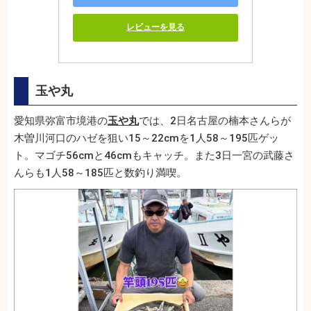
レビューを見る
玉や丸
愛知県弥富市境港の
玉や丸
では、2日名古屋の楠本さんらが
木曽川河口のハゼを狙い15～22cmを1人58～195匹ゲッ
ト。マゴチ56cmと46cmもキャッチ。また3日一宮の武藤さ
んらも1人58～185匹と数釣り満喫。