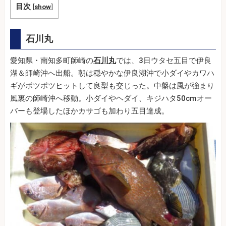
目次
[
show
]
石川丸
愛知県・南知多町師崎の
石川丸
では、3日ウタセ五目で伊良
湖＆師崎沖へ出船。朝は穏やかな伊良湖沖で小ダイやカワハ
ギがポツポツヒットして良型も交じった。中盤は風が強まり
風裏の師崎沖へ移動。小ダイやヘダイ、キジハタ50cmオー
バーも登場したほかカサゴも加わり五目達成。