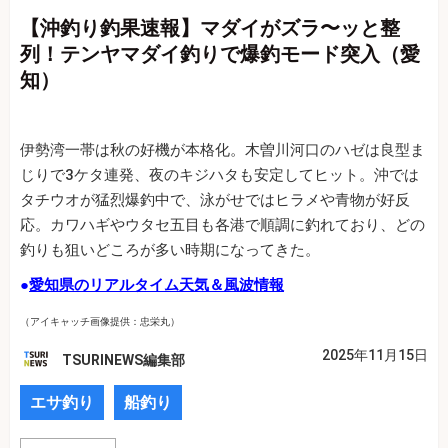
【沖釣り釣果速報】マダイがズラ〜ッと整
列！テンヤマダイ釣りで爆釣モード突入（愛
知）
伊勢湾一帯は秋の好機が本格化。木曽川河口のハゼは良型ま
じりで3ケタ連発、夜のキジハタも安定してヒット。沖では
タチウオが猛烈爆釣中で、泳がせではヒラメや青物が好反
応。カワハギやウタセ五目も各港で順調に釣れており、どの
釣りも狙いどころが多い時期になってきた。
●
愛知県のリアルタイム天気＆風波情報
（アイキャッチ画像提供：忠栄丸）
2025年11月15日
TSURINEWS編集部
エサ釣り
船釣り