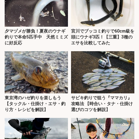
夕マヅメが勝負！夏夜のウナギ
宮川でブッコミ釣りで60cm級を
釣りで本命5匹手中 天然ミミズ
頭にウナギ3匹！【三重】3種の
に好反応
エサを比較してみた
東京湾のハゼ釣りを楽しもう
サビキ釣りで狙う『ママカリ』
【タックル・仕掛け・エサ・釣
攻略法 【時合い・タナ・仕掛け
り方・レシピを解説】
選びのコツを解説】