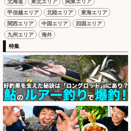
北海道
東北エリア
関東エリア
甲信越エリア
北陸エリア
東海エリア
関西エリア
中国エリア
四国エリア
九州エリア
海外
特集