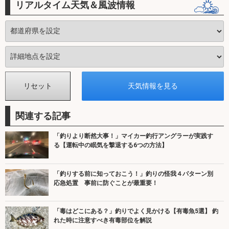
リアルタイム天気＆風波情報
関連する記事
「釣りより断然大事！」マイカー釣行アングラーが実践す
る【運転中の眠気を撃退する6つの方法】
「釣りする前に知っておこう！」釣りの怪我４パターン別
応急処置 事前に防ぐことが最重要！
「毒はどこにある？」釣りでよく見かける【有毒魚5選】 釣
れた時に注意すべき有毒部位を解説