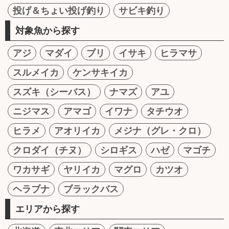
投げ＆ちょい投げ釣り
サビキ釣り
対象魚から探す
アジ
マダイ
ブリ
イサキ
ヒラマサ
スルメイカ
ケンサキイカ
スズキ（シーバス）
ナマズ
アユ
ニジマス
アマゴ
イワナ
タチウオ
ヒラメ
アオリイカ
メジナ（グレ・クロ）
クロダイ（チヌ）
シロギス
ハゼ
マゴチ
ワカサギ
ヤリイカ
マグロ
カツオ
ヘラブナ
ブラックバス
エリアから探す