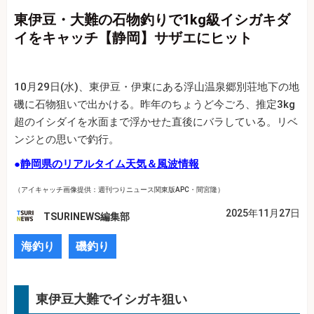
東伊豆・大難の石物釣りで1kg級イシガキダ
イをキャッチ【静岡】サザエにヒット
10月29日(水)、東伊豆・伊東にある浮山温泉郷別荘地下の地
磯に石物狙いで出かける。昨年のちょうど今ごろ、推定3kg
超のイシダイを水面まで浮かせた直後にバラしている。リベ
ンジとの思いで釣行。
●
静岡県のリアルタイム天気＆風波情報
（アイキャッチ画像提供：週刊つりニュース関東版APC・間宮隆）
2025年11月27日
TSURINEWS編集部
海釣り
磯釣り
東伊豆大難でイシガキ狙い