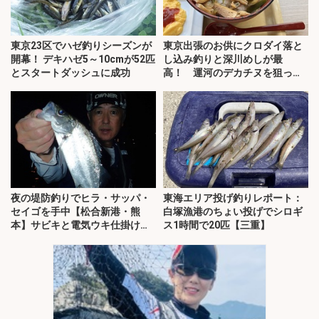
東京23区でハゼ釣りシーズンが
東京出張のお供にクロダイ落と
開幕！ デキハゼ5～10cmが52匹
し込み釣りと深川めしが最
とスタートダッシュに成功
高！ 運河のデカチヌを狙って
みた
夜の堤防釣りでヒラ・サッパ・
東海エリア投げ釣りレポート：
セイゴを手中【松合新港・熊
白塚漁港のちょい投げでシロギ
本】サビキと電気ウキ仕掛けで
ス1時間で20匹【三重】
攻略