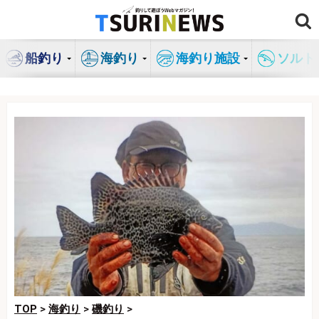
コ
ン
テ
船釣り
海釣り
海釣り施設
ソルト
ン
ツ
へ
ス
キ
ッ
プ
TOP
>
海釣り
>
磯釣り
>