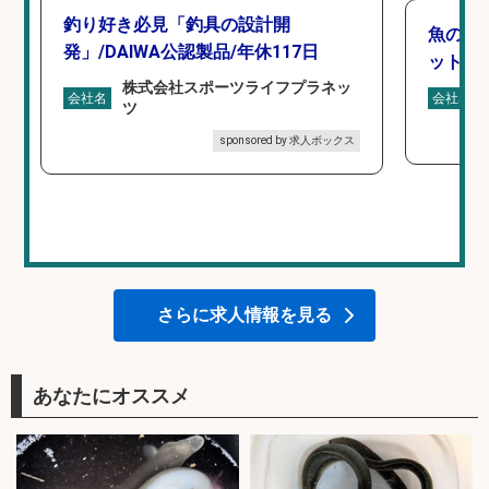
釣り好き必見「釣具の設計開
魚の「
発」/DAIWA公認製品/年休117日
ットを
株式会社スポーツライフプラネッ
会社名
会社名
ツ
sponsored by 求人ボックス
さらに求人情報を見る
あなたにオススメ