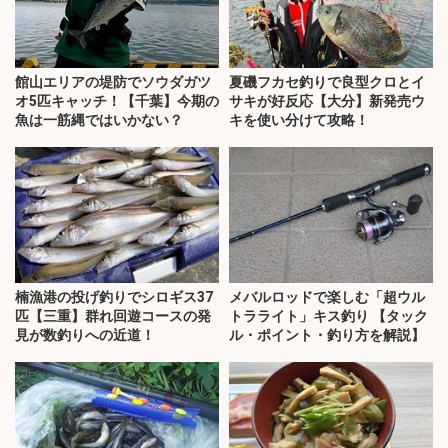
館山エリアの堤防でソウダガツ
夏磯フカセ釣りで良型クロとイ
オ5匹キャッチ！【千葉】今期の
サキが好反応【大分】新発売ウ
魚は一筋縄ではいかない？
キを使い分けて攻略！
楠漁港の投げ釣りでシロギス37
メバルロッドで楽しむ「超ウル
匹【三重】群れ回遊コースの発
トラライト」キス釣り 【タック
見が数釣りへの近道！
ル・ポイント・釣り方を解説】