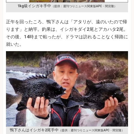
1kg級イシガキ手中
（提供：週刊つりニュース関東版APC・間宮隆）
正午を回ったころ、鴨下さんは「アタリが、遠のいたので帰
ります」と納竿。釣果は、イシガキダイ2尾とアカハタ2尾。
その後、14時まで粘ったが、ドラマは訪れることなく帰路に
就いた。
鴨下さんはイシガキ2尾手中
（提供：週刊つりニュース関東版APC・間宮隆）