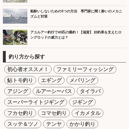
船酔いしないための5つの方法 専門家に聞く酔いのメカニ
ズムと対策
アユルアー釣行で40匹の爆釣！【滋賀】 好釣果を支えたロ
ングロッドの威力とは？
釣り方から探す
初心者オススメ！
ファミリーフィッシング
鮎トモ釣り
エギング
メバリング
アジング
ルアーシーバス
タイラバ
スーパーライトジギング
ジギング
フカセ釣り
コマセ釣り
イカメタル
スッテ＆ツノ
テンヤ
かかり釣り