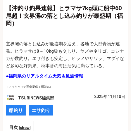
【沖釣り釣果速報】ヒラマサ7kg頭に船中60
尾超！玄界灘の落とし込み釣りが最盛期（福
岡）
玄界灘の落とし込みが最盛期を迎え、各地で大型青物が連
発。ヒラマサは8～10kg級も交じり、ヤズやネリゴ、コシナ
ガが数釣り。エサ付きも安定し、ヒラメやサワラ、マダイな
ど多彩な好釣果。秋本番の海は活気に満ちている。
●
福岡県のリアルタイム天気＆風波情報
（アイキャッチ画像提供：昭栄丸）
2025年11月10日
TSURINEWS編集部
船釣り
エサ釣り
目次
[
show
]