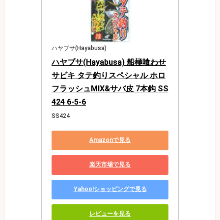
ハヤブサ(Hayabusa)
ハヤブサ(Hayabusa) 船極喰わせ
サビキ タテ釣りスペシャル ホロ
フラッシュMIX&サバ皮 7本鈎 SS
424 6-5-6
SS424
Amazonで見る
楽天市場で見る
Yahoo!ショッピングで見る
レビューを見る