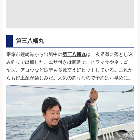
第三八幡丸
宗像市鐘崎港から出船中の
第三八幡丸
は、玄界灘に落とし込
み釣りで出船した。エサ付きは順調で、ヒラマサやネリゴ、
ヤズ、アコウなど良型も多数交え好ヒットしている。これか
らも好土産が楽しみだ。人気の釣りなので予約はお早めに。