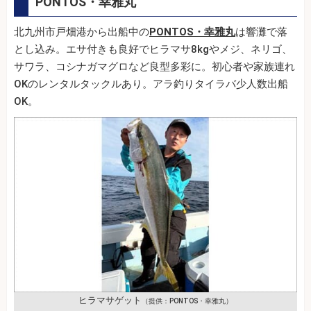
PONTOS・幸雅丸
北九州市戸畑港から出船中の
PONTOS・幸雅丸
は響灘で落
とし込み。エサ付きも良好でヒラマサ8kgやメジ、ネリゴ、
サワラ、コシナガマグロなど良型多彩に。初心者や家族連れ
OKのレンタルタックルあり。アラ釣りタイラバ少人数出船
OK。
ヒラマサゲット
（提供：PONTOS・幸雅丸）