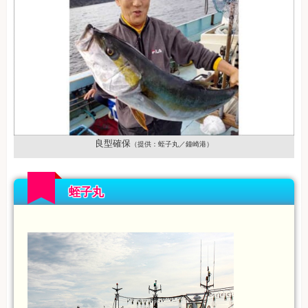
良型確保
（提供：蛭子丸／鐘崎港）
蛭子丸