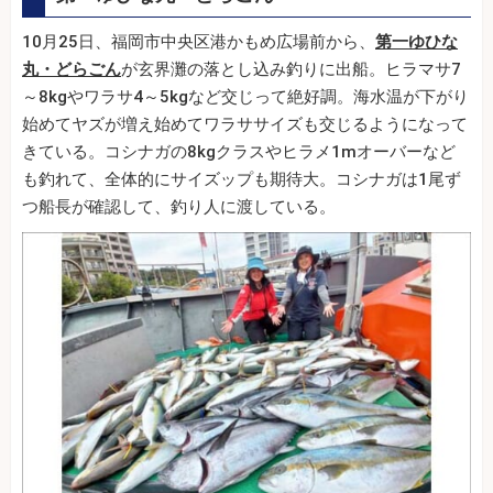
10月25日、福岡市中央区港かもめ広場前から、
第一ゆひな
丸・どらごん
が玄界灘の落とし込み釣りに出船。ヒラマサ7
～8kgやワラサ4～5kgなど交じって絶好調。海水温が下がり
始めてヤズが増え始めてワラササイズも交じるようになって
きている。コシナガの8kgクラスやヒラメ1mオーバーなど
も釣れて、全体的にサイズップも期待大。コシナガは1尾ず
つ船長が確認して、釣り人に渡している。