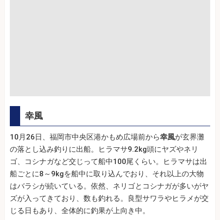
幸風
10月26日、福岡市中央区港かもめ広場前から
幸風
が玄界灘
の落とし込み釣りに出船。ヒラマサ9.2kg頭にヤズやネリ
ゴ、コシナガなど交じって船中100尾くらい。ヒラマサは出
船ごとに8～9kgを船中に取り込んでおり、それ以上の大物
はバラシが続いている。依然、ネリゴとコシナガが多いがヤ
ズが入ってきており、数も釣れる。良型サワラやヒラメが交
じる日もあり、全体的に釣果が上向き中。