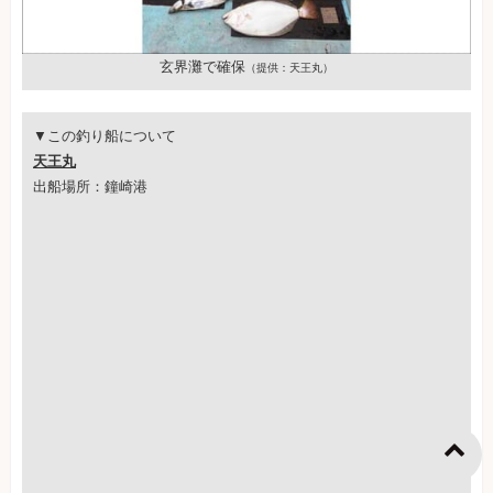
玄界灘で確保
（提供：天王丸）
▼この釣り船について
天王丸
出船場所：鐘崎港