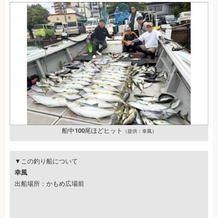
船中100尾ほどヒット
（提供：幸風）
▼この釣り船について
幸風
出船場所：かもめ広場前