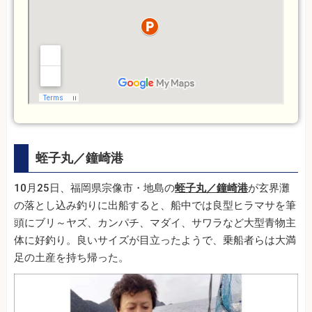
蛭子丸／鐘崎港
10月25日、福岡県宗像市・地島の
蛭子丸／鐘崎港
が玄界灘
の落とし込み釣りに出船すると、船中では良型ヒラマサを筆
頭にブリ～ヤズ、カンパチ、マダイ、サワラなど大型青物主
体に好釣り。良いサイズが目立ったようで、乗船者らは大満
足の土産を持ち帰った。