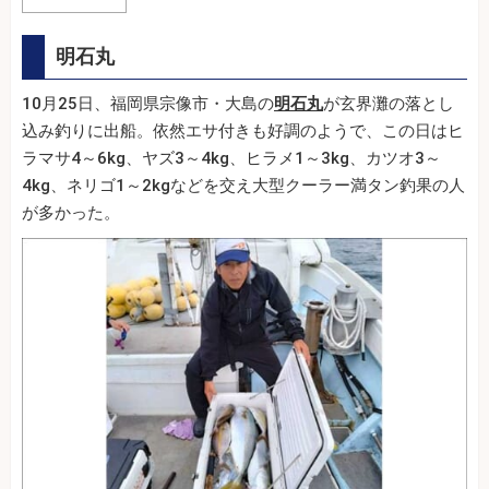
明石丸
10月25日、福岡県宗像市・大島の
明石丸
が玄界灘の落とし
込み釣りに出船。依然エサ付きも好調のようで、この日はヒ
ラマサ4～6kg、ヤズ3～4kg、ヒラメ1～3kg、カツオ3～
4kg、ネリゴ1～2kgなどを交え大型クーラー満タン釣果の人
が多かった。