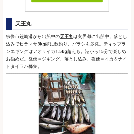
天王丸
宗像市鐘崎港から出船中の
天王丸
は玄界灘に出船中。落とし
込みでヒラマサ8kg頭に数釣り、バラシも多発。ティップラ
ンエギングはアオリイカ1.5kg超えも。港から15分で楽しめ
お勧めだ。昼便＝ジギング、落とし込み。夜便＝イカ＆ナイ
トタイラバ募集。