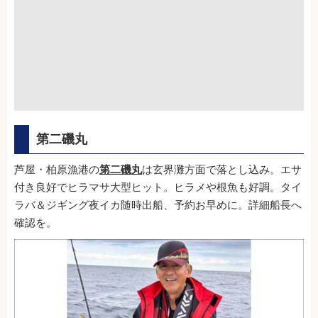
第二磯丸
芦屋・柏原漁港の
第二磯丸
は玄界灘方面で落とし込み。エサ
付き良好でヒラマサ大型ヒット。ヒラメや根魚も好調。タイ
ラバ＆ジギング夜イカ随時出船、予約お早めに。詳細船長へ
確認を。