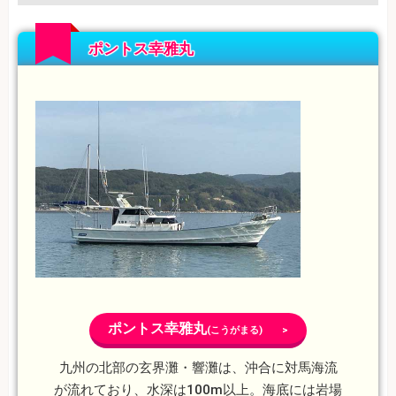
ポントス幸雅丸
ポントス幸雅丸
(こうがまる) >
九州の北部の玄界灘・響灘は、沖合に対馬海流
が流れており、水深は100m以上。海底には岩場