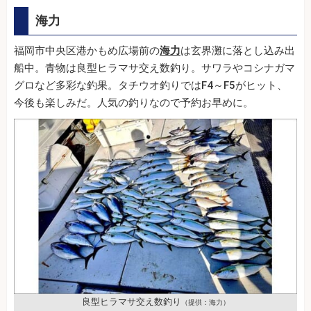
海力
福岡市中央区港かもめ広場前の
海力
は玄界灘に落とし込み出
船中。青物は良型ヒラマサ交え数釣り。サワラやコシナガマ
グロなど多彩な釣果。タチウオ釣りではF4～F5がヒット、
今後も楽しみだ。人気の釣りなので予約お早めに。
良型ヒラマサ交え数釣り
（提供：海力）