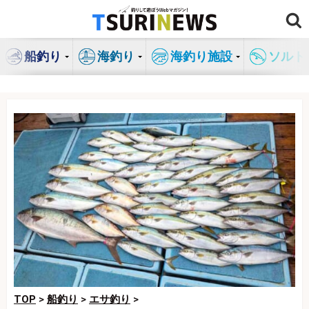
コ
ン
テ
船釣り
海釣り
海釣り施設
ソルト
ン
ツ
へ
ス
キ
ッ
プ
TOP
>
船釣り
>
エサ釣り
>