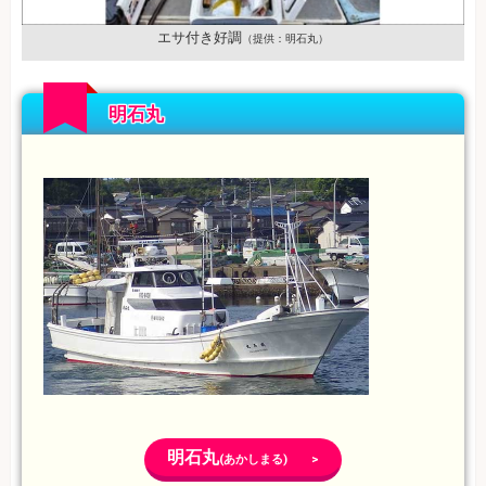
エサ付き好調
（提供：明石丸）
明石丸
明石丸
(あかしまる) >