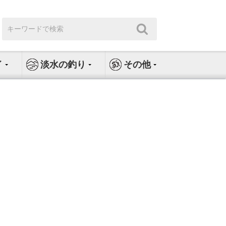
検
検
索:
索
イ
淡水の釣り
その他