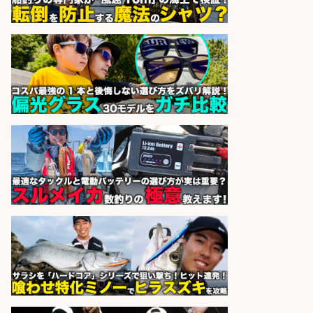
市」お魚のカットや商品の陳列スタ
ッフ/志布志市/「時給1,150円〜」/
未経験歓迎×残業少なめ×車通勤OK/
鹿児島県
株式会社ホットスタッフ鹿児島
会社名
sponsored by 求人ボックス
精肉・青果・鮮魚販売/「志布志
市」「時給1,150円〜」志布志駅か
ら車5分/お魚のカットや商品の陳列
業務/残業少なめ×車通勤OK×時間選
べる/鹿児島県/志布志市
株式会社ホットスタッフ鹿児島
会社名
sponsored by 求人ボックス
釣り具などの出荷作業～～/工場/製
造