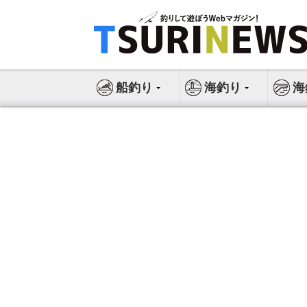
コ
ン
テ
ン
ツ
船釣り
海釣り
海
へ
ス
キ
ッ
プ