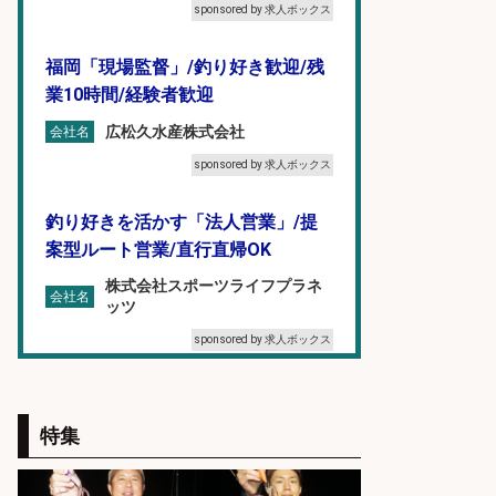
sponsored by 求人ボックス
福岡「現場監督」/釣り好き歓迎/残
業10時間/経験者歓迎
広松久水産株式会社
会社名
sponsored by 求人ボックス
釣り好きを活かす「法人営業」/提
案型ルート営業/直行直帰OK
株式会社スポーツライフプラネ
会社名
ッツ
sponsored by 求人ボックス
和食, 日本料理・懐石料理/店長・店
長候補/本物を知る大人の隠れ家!魚
特集
の価値を上げ、地域を元気に!店長候
補募集