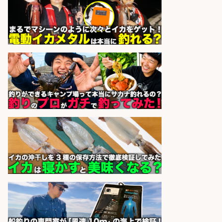
酒場あらかぶ 酒場あらかぶ
会社名
sponsored by 求人ボックス
8月開始/釣り具メーカーでの営業ア
シスタントのお仕事/残業なし/即日
勤務可/営業事務/軽作業
株式会社パソナ
会社名
sponsored by 求人ボックス
未経験歓迎/釣り具メーカーでのル
ート営業/釣りや釣具などの知識必
須/残業なし
株式会社天龍
会社名
sponsored by 求人ボックス
精肉・青果・鮮魚販売/「志布志