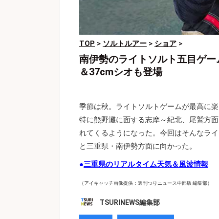
TOP
>
ソルトルアー
>
ショア
>
南伊勢のライトソルト五目ゲーム
＆37cmシオも登場
季節は秋。ライトソルトゲームが最高に楽
特に熊野灘に面する志摩～紀北、尾鷲方面
れてくるようになった。今回はそんなライ
と三重県・南伊勢方面に向かった。
●
三重県のリアルタイム天気＆風波情報
（アイキャッチ画像提供：週刊つりニュース中部版 編集部）
TSURINEWS編集部