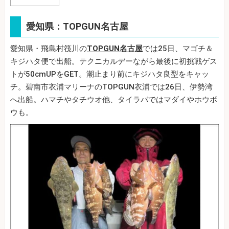
愛知県：TOPGUN名古屋
愛知県・飛島村筏川の
TOPGUN名古屋
では25日、マゴチ＆
キジハタ便で出船。テクニカルデーながら最後に初挑戦ゲス
トが50cmUPをGET。潮止まり前にキジハタ良型をキャッ
チ。碧南市衣浦マリーナのTOPGUN衣浦では26日、伊勢湾
へ出船。ハマチやタチウオ他、タイラバではマダイやホウボ
ウも。