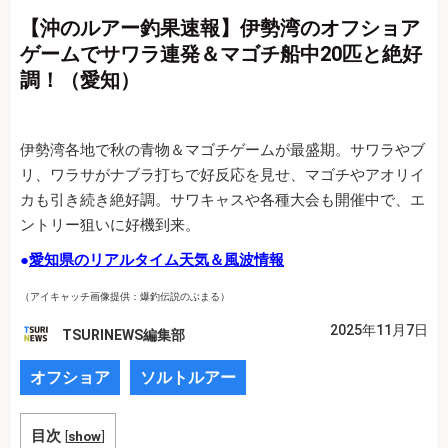
【沖のルアー釣果速報】伊勢湾のオフショア
ゲームでサワラ連発＆マゴチ船中20匹と絶好
調！（愛知）
伊勢湾各地で秋の青物＆マゴチゲームが最盛期。サワラやブ
リ、ワラサがナブラ打ちで好反応を見せ、マゴチやアオリイ
カも引き続き絶好調。サワキャスや各種大会も開催中で、エ
ントリー狙いに好機到来。
●
愛知県のリアルタイム天気＆風波情報
（アイキャッチ画像提供：爆釣伝説のぶまる）
2025年11月7日
TSURINEWS編集部
オフショア
ソルトルアー
目次
[
show
]