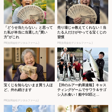
「どうせ当たらない」と思って
売り場じゃ教えてくれない！当
た私が本当に当選した“買い
たる人だけがやってる宝くじの
方”がこれ
習慣
PR(合同会社デジタルファーム )
PR(合同会社デジタルファーム )
宝くじを知らないまま買う人ほ
【沖のルアー釣果速報】キャス
ど、外れ続けます
ティングゲームでサワラ＆サゴ
シ入れ食い！船中50匹と...
PR(合同会社デジタルファーム)