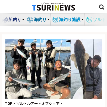
コ
ン
テ
船釣り
海釣り
海釣り施設
ソルト
ン
ツ
へ
ス
キ
ッ
プ
TOP
>
ソルトルアー
>
オフショア
>