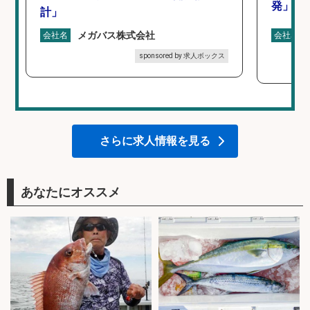
発」/D
計」
メガバス株式会社
会社名
会社名
sponsored by 求人ボックス
さらに求人情報を見る
あなたにオススメ