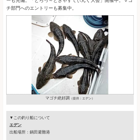
ーも完備。「とろっ～ときゃすてぃんぐ大会」開催中。マゴ
チ部門へのエントリーも募集中。
マゴチ絶好調
（提供：エデン）
▼この釣り船について
エデン
出船場所：鍋田避難港