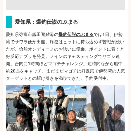
愛知県：爆釣伝説のぶまる
愛知県弥富市鍋田避難港の
爆釣伝説のぶまる
では1日、伊勢
湾でサワラ便が出船。序盤はヒットに持ち込めず苦戦が続い
たが、僚船オンディーヌのお誘いに便乗。ポイントに着くと
好反応ナブラを発見。メインのキャスティングでサゴシ連
発。合間に1時間ほどマゴチチャレンジ。短時間ながら船中
約20匹をキャッチ。まだまだマゴチは好反応で伊勢湾の人気
ターゲットとの駆け引きを満喫できた。予約受付中。