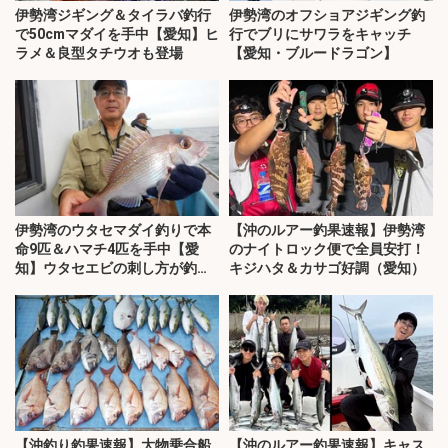
伊勢湾ジギング＆タイラバ釣行
伊勢湾のオフショアジギング釣
で50cmマダイを手中【愛知】ヒ
行でブリにサワラをキャッチ
ラメ＆良型タチウオも登場
【愛知・ブルードラゴン】
伊勢湾のウタセマダイ釣りで本
【沖のルアー釣果速報】伊勢湾
命9匹＆ハマチ4匹を手中【愛
のナイトロック便で全員安打！
知】ウタセエビの刺し方が釣果
キジハタ＆カサゴ好調（愛知）
のカギ
【沖釣り釣果速報】大物乗合船
【沖のルアー釣果速報】キャス