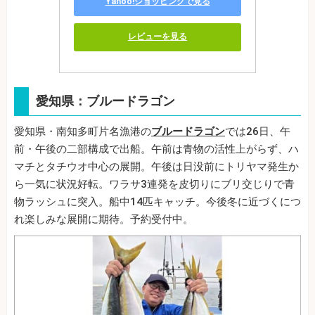
Yahoo!ショッピングで見る
レビューを見る
愛知県：ブルードラゴン
愛知県・南知多町片名漁港の
ブルードラゴン
では26日、午
前・午後の二部構成で出船。午前は青物の活性上がらず、ハ
マチとタチウオ中心の展開。午後は日没前にトリヤマ発生か
ら一気に状況好転。ワラサ3連発を皮切りにブリ交じりで青
物ラッシュに突入。船中14匹キャッチ。今後冬に近づくにつ
れ楽しみな展開に期待。予約受付中。