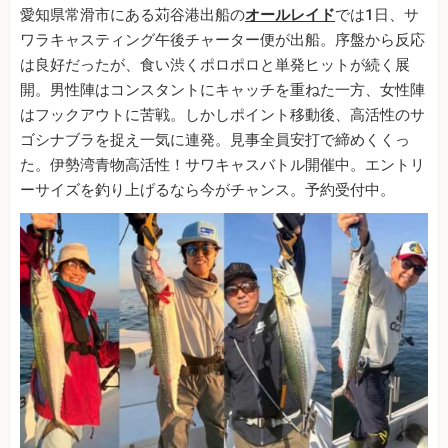
愛知県常滑市にある苅谷港出船の
オールレイド
では1日、サ
ワラキャスティング午後チャーター便が出船。序盤から反応
は良好だったが、食い渋くポロポロと単発ヒットが続く展
開。男性陣はコンスタントにキャッチを重ねた一方、女性陣
はフックアウトに苦戦。しかしポイント移動後、高活性のサ
ゴシナブラを捉え一気に連発。見事全員安打で締めくくっ
た。伊勢湾青物高活性！サワキャスバトル開催中。エントリ
ーサイズを釣り上げるなら今がチャンス。予約受付中。