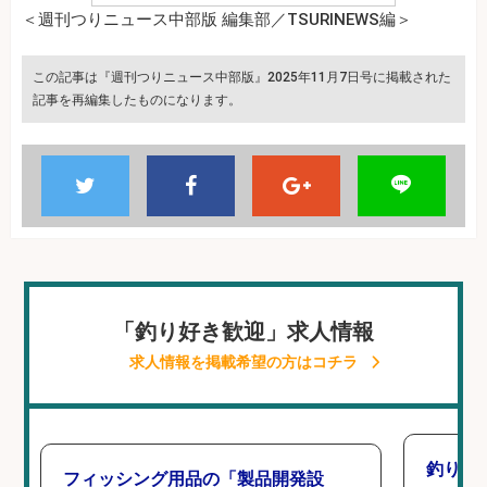
＜週刊つりニュース中部版 編集部／TSURINEWS編＞
この記事は『週刊つりニュース中部版』2025年11月7日号に掲載された
記事を再編集したものになります。
「釣り好き歓迎」求人情報
求人情報を掲載希望の方はコチラ
釣り好
フィッシング用品の「製品開発設