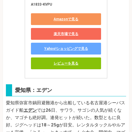
A1833-KVPU
Amazonで見る
楽天市場で見る
Yahoo!ショッピングで見る
レビューを見る
愛知県：エデン
愛知県弥富市鍋田避難港から出船している名古屋港シーバス
ガイド船
エデン
では26日、サワラ、サゴシの人気が続くな
か、マゴチも絶好調。連発ヒットが続いた。数型ともに良
好。ジグヘッドは18～25gが目安。レンタルタックルやルア