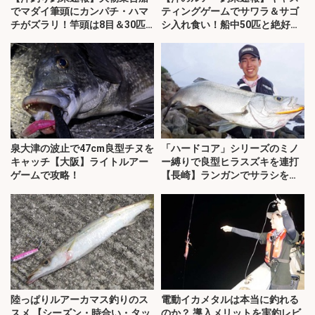
でマダイ筆頭にカンパチ・ハマ
ティングゲームでサワラ＆サゴ
チがズラリ！竿頭は8目＆30匹
シ入れ食い！船中50匹と絶好調
と大漁（愛知）
【愛知】
泉大津の波止で47cm良型チヌを
「ハードコア」シリーズのミノ
キャッチ【大阪】ライトルアー
ー縛りで良型ヒラスズキを連打
ゲームで攻略！
【長崎】ランガンでサラシを攻
略！
陸っぱりルアーカマス釣りのス
電動イカメタルは本当に釣れる
スメ 【シーズン・時合い・タッ
のか？ 導入メリットを実釣レビ