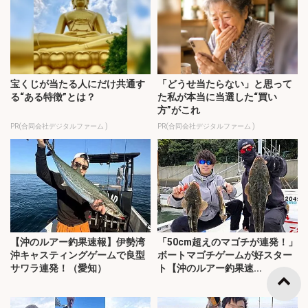
宝くじが当たる人にだけ共通す
「どうせ当たらない」と思って
る“ある特徴”とは？
た私が本当に当選した“買い
方”がこれ
PR(合同会社デジタルファーム )
PR(合同会社デジタルファーム )
【沖のルアー釣果速報】伊勢湾
「50cm超えのマゴチが連発！」
沖キャスティングゲームで良型
ボートマゴチゲームが好スター
サワラ連発！（愛知）
ト【沖のルアー釣果速...