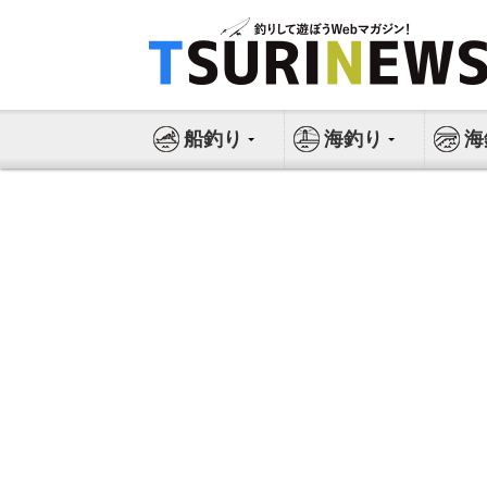
コ
ン
テ
ン
ツ
船釣り
海釣り
海
へ
ス
キ
ッ
プ