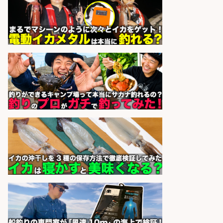
補募集
酒場あらかぶ 酒場あらかぶ
会社名
sponsored by 求人ボックス
釣り好き必見「釣具の設計開
発」/DAIWA公認製品/年休117日
株式会社スポーツライフプラネ
会社名
ッツ
sponsored by 求人ボックス
宮崎/魚や漁業に関わる現場・事務
の「総合職」 未経験可
宮崎県漁業協同組合連合会
会社名
sponsored by 求人ボックス
レジ打ち/日払いOK/おさかなの三枚