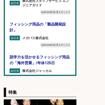
株式会社スタッフサービス エン
会社名
ジニアガイド
sponsored by 求人ボックス
フィッシング用品の「製品開発設
計」
メガバス株式会社
会社名
sponsored by 求人ボックス
語学力を活かせるフィッシング用品
の「海外営業」/年休125日
株式会社ジャッカル
会社名
sponsored by 求人ボックス
和食, 日本料理・懐石料理/店長・店
特集
長候補/本物を知る大人の隠れ家!魚
の価値を上げ、地域を元気に!店長候