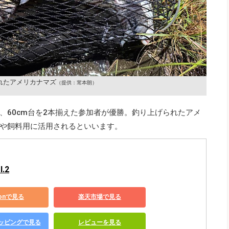
れたアメリカナマズ
（提供：茸本朗）
、60cm台を2本揃えた参加者が優勝。釣り上げられたアメ
や飼料用に活用されるといいます。
.2
zonで見る
楽天市場で見る
ショッピングで見る
レビューを見る