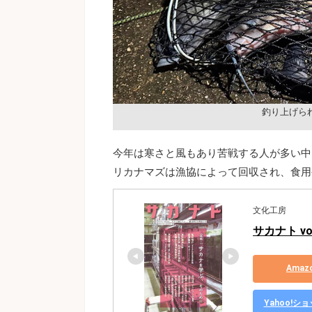
釣り上げら
今年は寒さと風もあり苦戦する人が多い中
リカナマズは漁協によって回収され、食用
文化工房
サカナト vol
Ama
Yahoo!