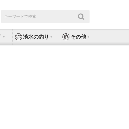
検
検
索:
索
イ
淡水の釣り
その他