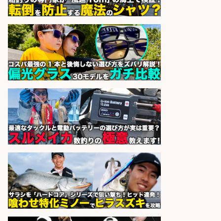
おろし/新潟県/小千谷市
株式会社G&G
会社名
sponsored by 求人ボックス
福岡/未経験歓迎「ルート営業」/釣
り好き歓迎/インセンティブ
広松久水産株式会社
会社名
sponsored by 求人ボックス
和食, 日本料理・懐石料理/店長・店
長候補/ライブ感が満載!魚の価値を
上げ、食とエンタメで地域を元気に!
店長候補募集
魚と肴 いとおかし 魚と肴 いとお
会社名
かし
sponsored by 求人ボックス