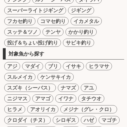
スーパーライトジギング
ジギング
フカセ釣り
コマセ釣り
イカメタル
スッテ＆ツノ
テンヤ
かかり釣り
投げ＆ちょい投げ釣り
サビキ釣り
対象魚から探す
アジ
マダイ
ブリ
イサキ
ヒラマサ
スルメイカ
ケンサキイカ
スズキ（シーバス）
ナマズ
アユ
ニジマス
アマゴ
イワナ
タチウオ
ヒラメ
アオリイカ
メジナ（グレ・クロ）
クロダイ（チヌ）
シロギス
ハゼ
マゴチ