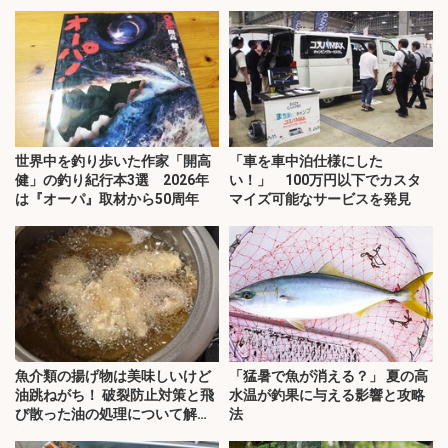
世界中を釣り歩いた作家「開高
「車を車中泊仕様にした
健」の釣り紀行本3選 2026年
い！」 100万円以下でカスタ
は『オーパ』取材から50周年
マイズ可能なサービスを発見
魚介類の揚げ物は美味しいけど
「猛暑で魚が消える？」 夏の高
油跳ねがち！ 破裂防止対策と飛
水温が釣果に与える影響と攻略
び散った油の処理について解
法
説！