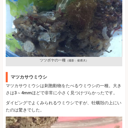
ツツボヤの一種
（撮影：俊甫犬）
マツカサウミウシ
マツカサウミウシは刺胞動物をたべるウミウシの一種。大き
さは3～4mmほどで非常に小さく見つけづらかったです。
ダイビングでよくみられるウミウシですが、牡蠣殻の上にい
たのは驚きでした。