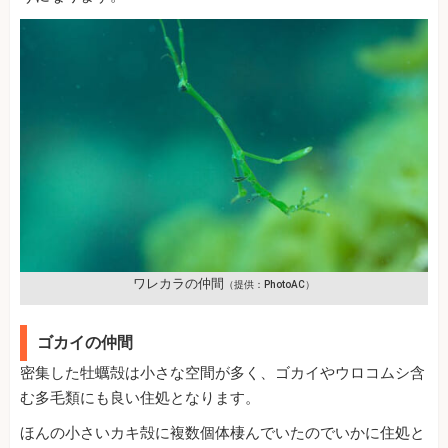
ワレカラの仲間
（提供：PhotoAC）
ゴカイの仲間
密集した牡蠣殻は小さな空間が多く、ゴカイやウロコムシ含
む多毛類にも良い住処となります。
ほんの小さいカキ殻に複数個体棲んでいたのでいかに住処と