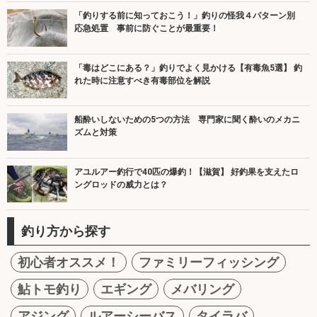
「釣りする前に知っておこう！」釣りの怪我４パターン別
応急処置 事前に防ぐことが最重要！
「毒はどこにある？」釣りでよく見かける【有毒魚5選】 釣
れた時に注意すべき有毒部位を解説
船酔いしないための5つの方法 専門家に聞く酔いのメカニ
ズムと対策
アユルアー釣行で40匹の爆釣！【滋賀】 好釣果を支えたロ
ングロッドの威力とは？
釣り方から探す
初心者オススメ！
ファミリーフィッシング
鮎トモ釣り
エギング
メバリング
アジング
ルアーシーバス
タイラバ