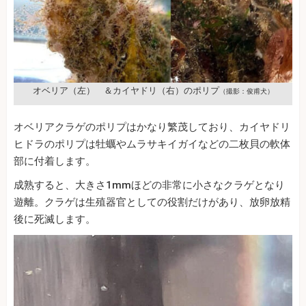
オベリア（左） ＆カイヤドリ（右）のポリプ
（撮影：俊甫犬）
オベリアクラゲのポリプはかなり繁茂しており、カイヤドリ
ヒドラのポリプは牡蠣やムラサキイガイなどの二枚貝の軟体
部に付着します。
成熟すると、大きさ1mmほどの非常に小さなクラゲとなり
遊離。クラゲは生殖器官としての役割だけがあり、放卵放精
後に死滅します。