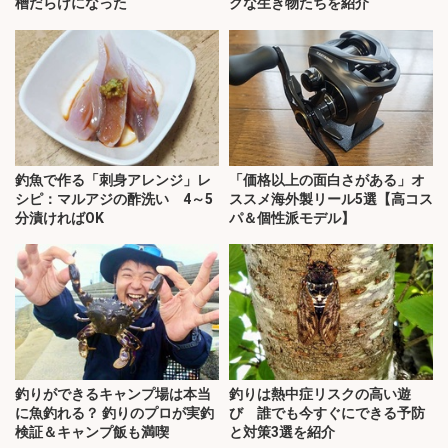
槽だらけになった
クな生き物たちを紹介
釣魚で作る「刺身アレンジ」レ
「価格以上の面白さがある」オ
シピ：マルアジの酢洗い 4～5
ススメ海外製リール5選【高コス
分漬ければOK
パ＆個性派モデル】
釣りができるキャンプ場は本当
釣りは熱中症リスクの高い遊
に魚釣れる？ 釣りのプロが実釣
び 誰でも今すぐにできる予防
検証＆キャンプ飯も満喫
と対策3選を紹介