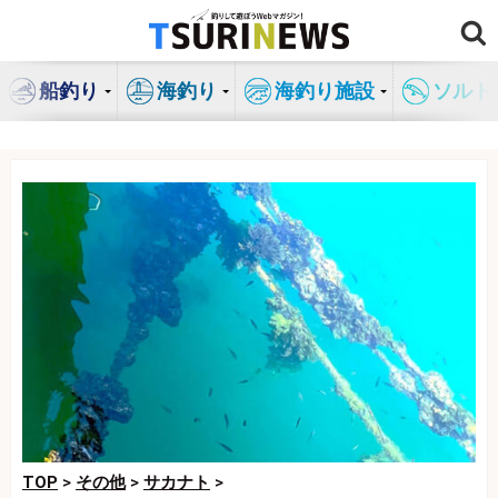
コ
ン
テ
船釣り
海釣り
海釣り施設
ソルト
ン
ツ
へ
ス
キ
ッ
プ
TOP
>
その他
>
サカナト
>