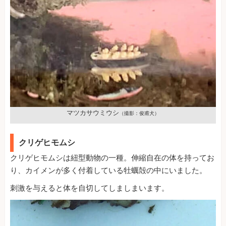
マツカサウミウシ
（撮影：俊甫犬）
クリゲヒモムシ
クリゲヒモムシは紐型動物の一種。伸縮自在の体を持ってお
り、カイメンが多く付着している牡蠣殻の中にいました。
刺激を与えると体を自切してしましまいます。