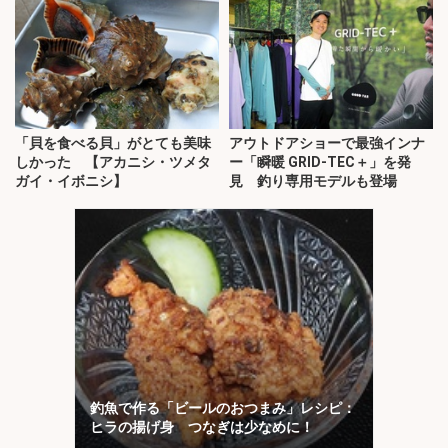
「貝を食べる貝」がとても美味
アウトドアショーで最強インナ
しかった 【アカニシ・ツメタ
ー「瞬暖 GRID-TEC＋」を発
ガイ・イボニシ】
見 釣り専用モデルも登場
釣魚で作る「ビールのおつまみ」レシピ：
ヒラの揚げ身 つなぎは少なめに！