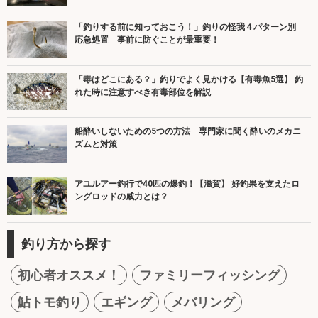
「釣りする前に知っておこう！」釣りの怪我４パターン別
応急処置 事前に防ぐことが最重要！
「毒はどこにある？」釣りでよく見かける【有毒魚5選】 釣
れた時に注意すべき有毒部位を解説
船酔いしないための5つの方法 専門家に聞く酔いのメカニ
ズムと対策
アユルアー釣行で40匹の爆釣！【滋賀】 好釣果を支えたロ
ングロッドの威力とは？
釣り方から探す
初心者オススメ！
ファミリーフィッシング
鮎トモ釣り
エギング
メバリング