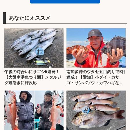
あなたにオススメ
午後の時合いにサゴシ5連発！
南知多沖のウタセ五目釣りで8目
【大阪南港魚つり園】メタルジ
達成！【愛知】小ダイ・カサ
グ速巻きに好反応
ゴ・サンバソウ・カワハギなど
32匹手中