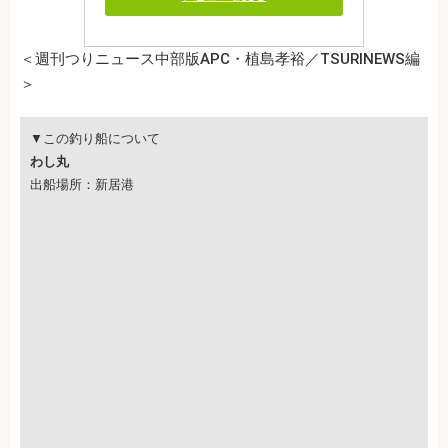
＜週刊つりニュース中部版APC・植島孝裕／TSURINEWS編
＞
▼この釣り船について
わし丸
出船場所：新居港