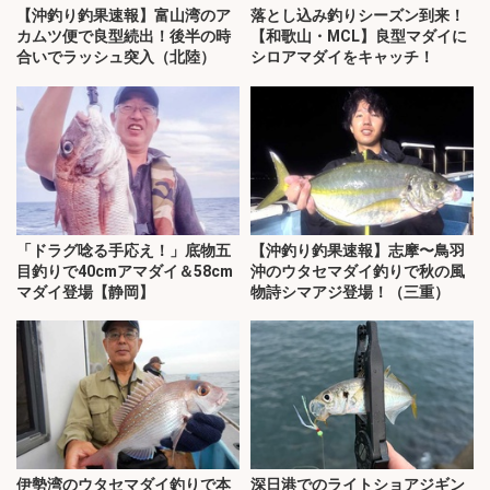
【沖釣り釣果速報】富山湾のア
落とし込み釣りシーズン到来！
カムツ便で良型続出！後半の時
【和歌山・MCL】良型マダイに
合いでラッシュ突入（北陸）
シロアマダイをキャッチ！
「ドラグ唸る手応え！」底物五
【沖釣り釣果速報】志摩〜鳥羽
目釣りで40cmアマダイ＆58cm
沖のウタセマダイ釣りで秋の風
マダイ登場【静岡】
物詩シマアジ登場！（三重）
伊勢湾のウタセマダイ釣りで本
深日港でのライトショアジギン