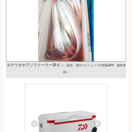
タチウオやアジでクーラー満タン
（提供：週刊つりニュース中部版APC・植島孝
裕）