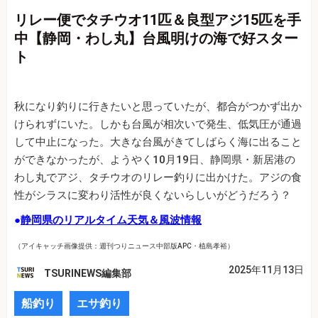
リレー便でタチウオ11匹＆良型アジ15匹を手
中【静岡・わし丸】台風明けの海で好スター
ト
秋になり釣りに行きたいと思っていたが、都合がつかず出か
けられずにいた。しかも台風が相次いで発生、低気圧が通過
して中止になった。大きな台風がきてしばらく海に出ること
ができなかったが、ようやく10月19日、静岡県・新居港の
わし丸でアジ、タチウオのリレー釣りに出かけた。アジの食
性がシラスに変わり活性が良くないらしいがどうだろう？
●
静岡県のリアルタイム天気＆風波情報
（アイキャッチ画像提供：週刊つりニュース中部版APC・植島孝裕）
2025年11月13日
TSURINEWS編集部
船釣り
エサ釣り