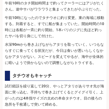
午前10時のタチ開始時間まで釣ってクーラーにはアジがたく
さん。途中サバがワラワラと集まってきたが小ぶりだった。
午前10時になったのでタチウオに釣り変更。東の海域に移動
する。到着すると、すでに船が集まっていた。開始時間の10
時には各船が一斉に釣り開始。1本バリのジグに先ほど釣っ
たサバを切り身にして付けた。
水深90mから巻き上げながらアタリを取っていく。いつもな
らすぐに食ってくる状況だが、今日は食いが悪いらしくなか
なかアタリがない。スピードを変えてやるが、海中が全体的
に暗いようで掛からないので調整しながらトライする。
タチウオもキャッチ
試行錯誤を繰り返して20分、やっとアタリがありサオ先が海
面に突っ込む。手持ちで巻き上げてくるとグイグイ引く。上
がったのは4本指サイズの太めの本命タチウオ。目の後ろの
急所を千枚通しで突いて締める。