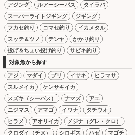
アジング
ルアーシーバス
タイラバ
スーパーライトジギング
ジギング
フカセ釣り
コマセ釣り
イカメタル
スッテ＆ツノ
テンヤ
かかり釣り
投げ＆ちょい投げ釣り
サビキ釣り
対象魚から探す
アジ
マダイ
ブリ
イサキ
ヒラマサ
スルメイカ
ケンサキイカ
スズキ（シーバス）
ナマズ
アユ
ニジマス
アマゴ
イワナ
タチウオ
ヒラメ
アオリイカ
メジナ（グレ・クロ）
クロダイ（チヌ）
シロギス
ハゼ
マゴチ