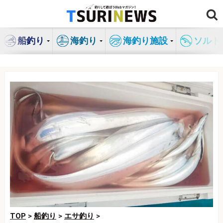
コ
ン
テ
船釣り
海釣り
海釣り施設
ソルト
ン
ツ
へ
ス
キ
ッ
プ
TOP
>
船釣り
>
エサ釣り
>