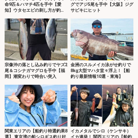
命9匹＆ハマチ4匹を手中【愛
グでアジ5尾を手中【大阪】ジグ
知】ウタセエビの刺し方が釣果
サビキにヒット
のカギ
宗像沖の落とし込み釣りでヤズ2
金洲のスルメイカ泳がせ釣りで
尾＆コシナガマグロを手中【福
8kg大型マハタ堂々浮上！【船
岡】潮変わりで時合い突入
釣り最新情報10選・東海】
関東エリアの【船釣り特選釣果8
イカメタルでシロ（ケンサキ）
選】 東京湾の船シロギス釣り好
イカ連発！ 関西エリアの【船釣