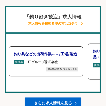
「釣り好き歓迎」求人情報
求人情報を掲載希望の方はコチラ
釣り具
釣り具などの出荷作業～～/工場/製造
品・工業
UTグループ株式会社
会社名
会社名
sponsored by 求人ボックス
さらに求人情報を見る