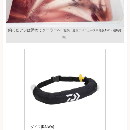
釣ったアジは締めてクーラーへ
（提供：週刊つりニュース中部版APC・植島孝
裕）
ダイワ(DAIWA)