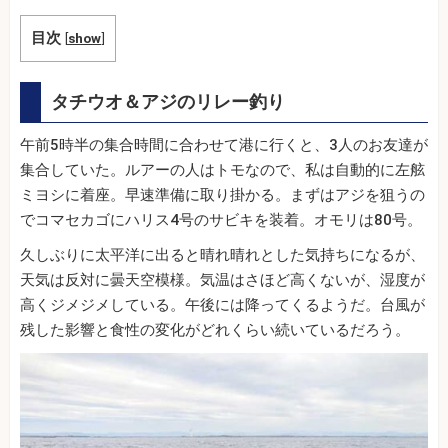
目次
[
show
]
タチウオ＆アジのリレー釣り
午前5時半の集合時間に合わせて港に行くと、3人のお友達が
集合していた。ルアーの人はトモなので、私は自動的に左舷
ミヨシに着座。早速準備に取り掛かる。まずはアジを狙うの
でコマセカゴにハリス4号のサビキを装着。オモリは80号。
久しぶりに太平洋に出ると晴れ晴れとした気持ちになるが、
天気は反対に曇天空模様。気温はさほど高くないが、湿度が
高くジメジメしている。午後には降ってくるようだ。台風が
残した影響と食性の変化がどれくらい続いているだろう。