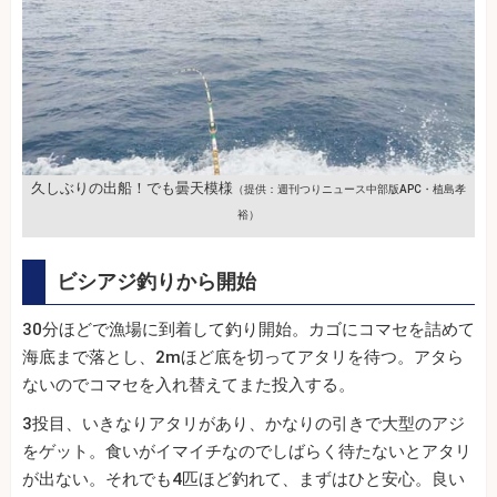
久しぶりの出船！でも曇天模様
（提供：週刊つりニュース中部版APC・植島孝
裕）
ビシアジ釣りから開始
30分ほどで漁場に到着して釣り開始。カゴにコマセを詰めて
海底まで落とし、2mほど底を切ってアタリを待つ。アタら
ないのでコマセを入れ替えてまた投入する。
3投目、いきなりアタリがあり、かなりの引きで大型のアジ
をゲット。食いがイマイチなのでしばらく待たないとアタリ
が出ない。それでも4匹ほど釣れて、まずはひと安心。良い