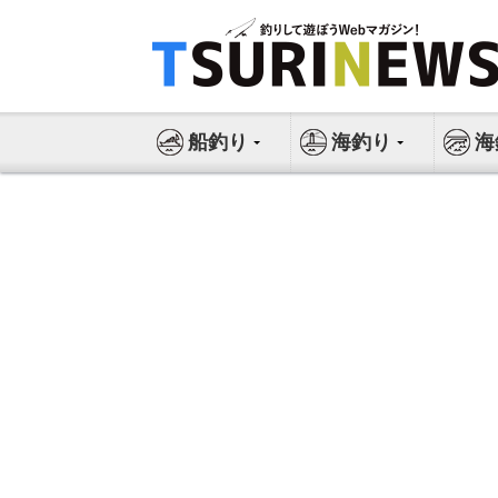
コ
ン
テ
ン
ツ
船釣り
海釣り
海
へ
ス
キ
ッ
プ