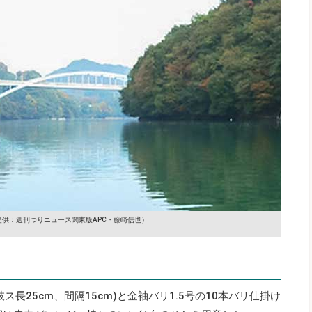
提供：週刊つりニュース関東版APC・藤崎信也）
長25cm、間隔15cm)と金袖バリ1.5号の10本バリ仕掛け