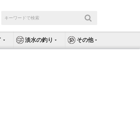
検
検
索:
索
イ
淡水の釣り
その他