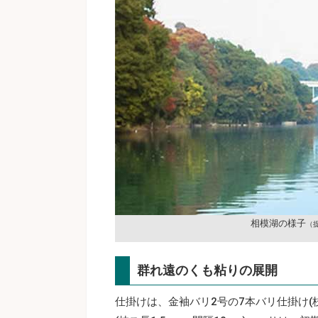
相模湖の様子
（
群れ遠のくも粘りの展開
仕掛けは、金袖バリ2号の7本バリ仕掛け(枝ス