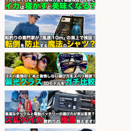
造
UTグループ株式会社
会社名
sponsored by 求人ボックス
魚の「バイヤー」貴方の目利きでヒ
ットを生む、裁量バイヤー募集
株式会社コムライン
会社名
sponsored by 求人ボックス
和食, 居酒屋/調理見習い・調理補助/
新鮮な魚料理×おでんの和食居酒屋
の若手スタッフ
サカナのハチベエ 矢場町店
会社名
sponsored by 求人ボックス