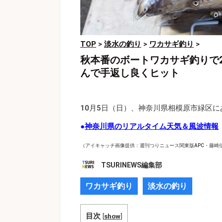
TOP
>
淡水の釣り
>
ワカサギ釣り
>
秋本番のボートワカサギ釣りで
んで手返し良くヒット
10月5日（日）、神奈川県相模原市緑区
●
神奈川県のリアルタイム天気＆風波情報
（アイキャッチ画像提供：週刊つりニュース関東版APC・藤崎
TSURINEWS編集部
ワカサギ釣り
淡水の釣り
目次
[
show
]