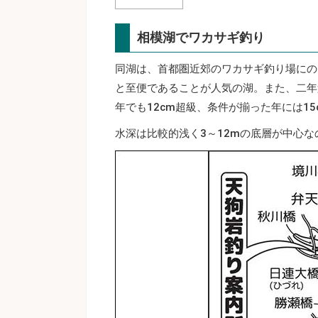
相模湖でワカサギ釣り
同湖は、首都圏近郊のワカサギ釣り場にの
と至便であることが人気の湖。また、二年
年でも12cm超級、条件が揃った年には1
水深は比較的浅く3～12mの底層が中心