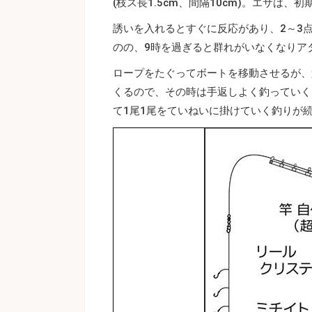
(枝ス長1.5cm、間隔10cm)。エサは
誘いを入れるとすぐに反応があり、2～3
のの、9時を過ぎると群れがいなくなりア
ロープをたぐってボートを移動させるが、
くるので、その時は手返しよく釣っていく
て1尾1尾をていねいに掛けていく釣りが