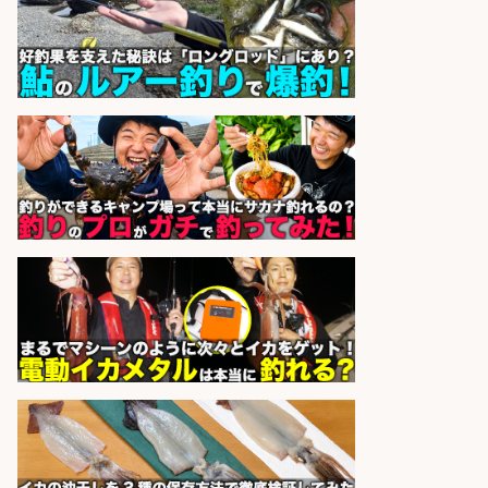
株式会社REnista
会社名
sponsored by 求人ボックス
日払いOKで即日収入/軽作業・物流
その他/「9月末までの短期」釣り具
のピッキング作業など/残業少なめ/
日勤&土日休み/未経験OK!
UTエージェント株式会社 関西第
会社名
二CU
sponsored by 求人ボックス
福岡「現場監督」/釣り好き歓迎/残
業10時間/経験者歓迎
広松久水産株式会社
会社名
sponsored by 求人ボックス
釣り具などの出荷作業～～/工場/製