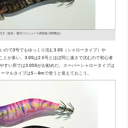
分け
（提供：週刊つりニュース西部版 河野剛志）
ので3号でもゆっくり沈む3.0S（シャロータイプ）や
ことが多い。3.0Sは2.5号とほぼ同じ速さで沈むので初心者
やすい所では3.0SSがお勧めだ。スーパーシャロータイプは
ノーマルタイプは5～8mで使うと覚えておこう。