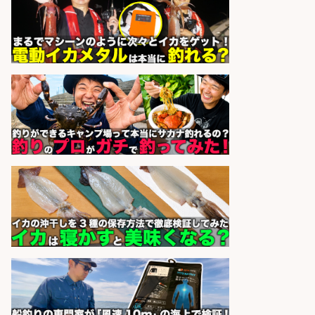
フィッシング用品の「製品開発設
計」
メガバス株式会社
会社名
sponsored by 求人ボックス
精肉・青果・鮮魚販売/「志布志
市」お魚のカットや商品の陳列スタ
ッフ/志布志市/「時給1,150円〜」/
未経験歓迎×残業少なめ×車通勤OK/
鹿児島県
株式会社ホットスタッフ鹿児島
会社名
sponsored by 求人ボックス
釣り具などの出荷作業～～/工場/製
造