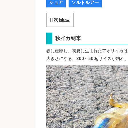
ショア
ソルトルアー
目次
[
show
]
秋イカ到来
春に産卵し、初夏に生まれたアオリイカは
大きさになる。300～500gサイズが釣