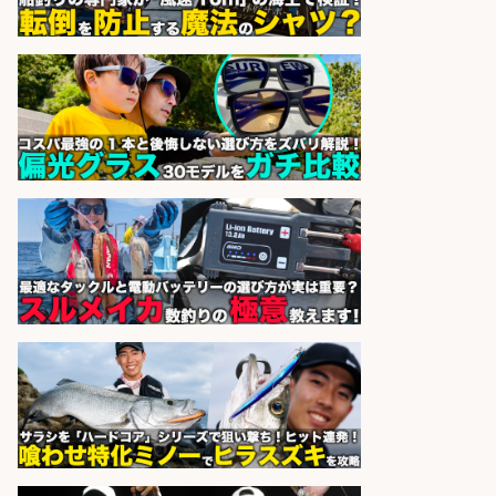
UTグループ株式会社
会社名
sponsored by 求人ボックス
営業事務/「大津市」釣り具メーカ
ーの物流事務・営業アシスタント/
小野駅から徒歩6分/「時給1,300
円」/大型連休あり×残業なし×土日
祝休み/滋賀県
株式会社ホットスタッフ滋賀
会社名
sponsored by 求人ボックス
営業事務/「大津市」釣り具メーカ
ーの物流事務・営業アシスタント/
小野駅徒歩6分/「時給1,300円」/大
型連休あり×残業なし×土日祝休み/
滋賀県
株式会社ホットスタッフ滋賀
会社名