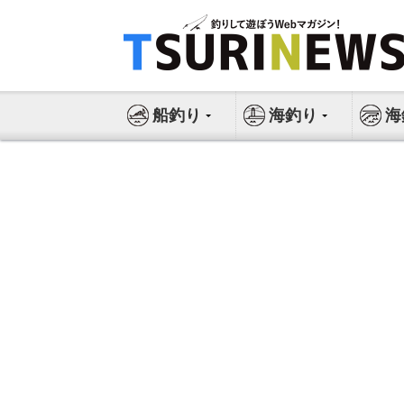
コ
ン
テ
ン
ツ
船釣り
海釣り
海
へ
ス
キ
ッ
プ