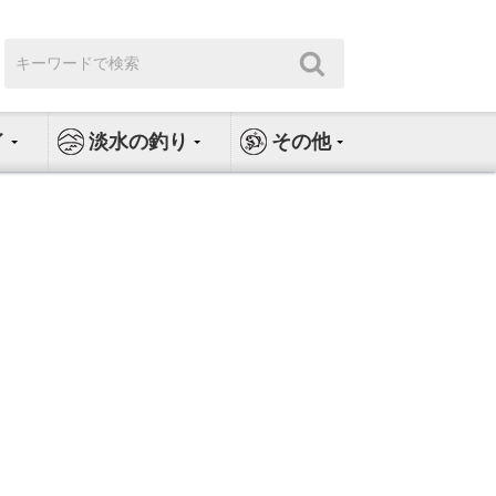
検
検
索:
索
イ
淡水の釣り
その他