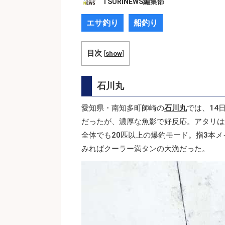
TSURINEWS編集部
エサ釣り
船釣り
目次
[
show
]
石川丸
愛知県・南知多町師崎の
石川丸
では、14
だったが、濃厚な魚影で好反応。アタリは
全体でも20匹以上の爆釣モード。指3本
みればクーラー満タンの大漁だった。