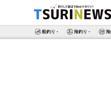
コ
ン
テ
ン
ツ
船釣り
海釣り
海
へ
ス
キ
ッ
プ