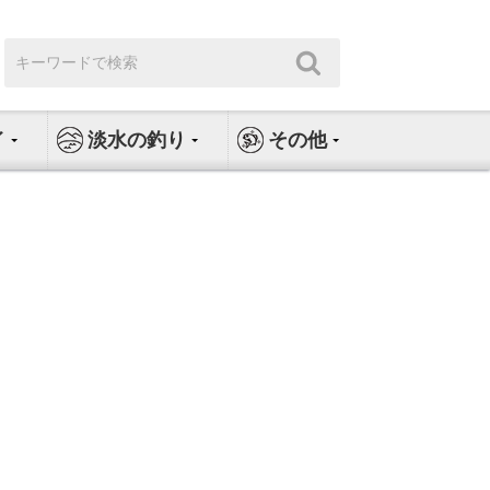
検
検
索:
索
イ
淡水の釣り
その他