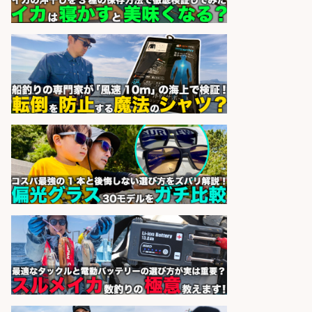
志布志市
株式会社ホットスタッフ鹿児島
会社名
sponsored by 求人ボックス
さかな専門学校の教員 教員免許不
要/水産業界の知識と経験を活かす
学校法人水野学園日本さかな専
会社名
門学校
sponsored by 求人ボックス
EC事業責任者候補/飲食業界向け
SaaS企業「魚ぽち」/東証グロース
市場上場
株式会社フーディソン
会社名
sponsored by 求人ボックス