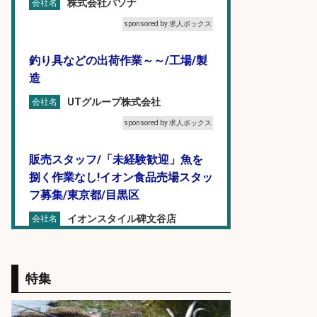
株式会社パソナ
会社名
sponsored by 求人ボックス
釣り具などの出荷作業～～/工場/製
造
UTグループ株式会社
会社名
sponsored by 求人ボックス
販売スタッフ/「未経験歓迎」魚を
捌く作業なし!イオン食品売場スタッ
フ募集/東京都/目黒区
イオンスタイル碑文谷店
会社名
sponsored by 求人ボックス
フィッシング用品の「製品開発設
特集
計」