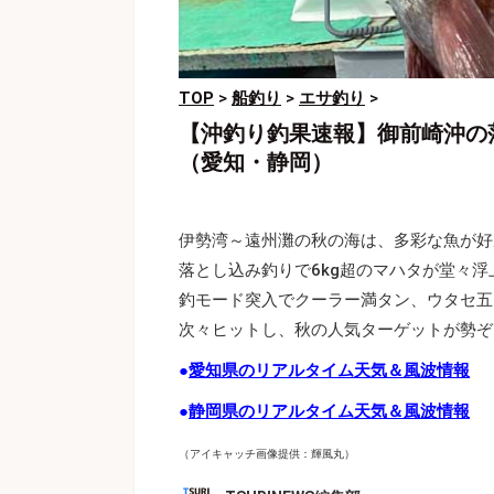
TOP
>
船釣り
>
エサ釣り
>
【沖釣り釣果速報】御前崎沖の
（愛知・静岡）
伊勢湾～遠州灘の秋の海は、多彩な魚が好
落とし込み釣りで6kg超のマハタが堂々
釣モード突入でクーラー満タン、ウタセ五
次々ヒットし、秋の人気ターゲットが勢ぞ
●
愛知県のリアルタイム天気＆風波情報
●
静岡県のリアルタイム天気＆風波情報
（アイキャッチ画像提供：輝風丸）