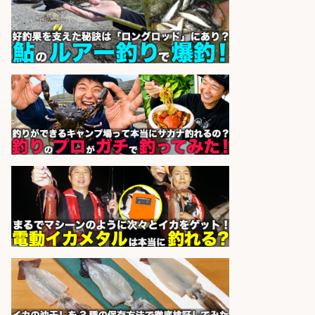
メガバス株式会社
会社名
sponsored by 求人ボックス
魚の調理経験が活かせる「鮮魚加
工/食品工場スタッフ」
株式会社松屋フーズ
会社名
sponsored by 求人ボックス
釣り具のリールやペダルの製造/福
井県あわら市
株式会社UPP
会社名
sponsored by 求人ボックス
精肉・青果・鮮魚販売/「志布志
市」お魚のカットや商品の陳列業
務/「時給1,150円〜」/時間選べる×
未経験歓迎×残業少なめ/鹿児島県/