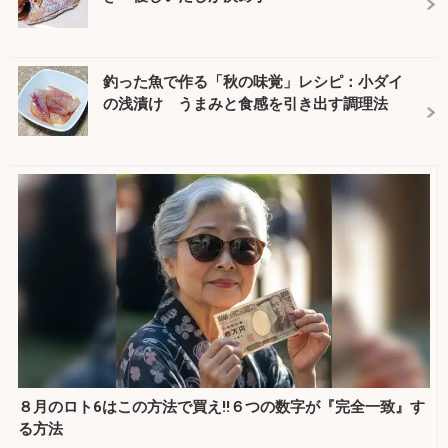
釣った魚で作る「秋の味覚」レシピ：小ダイ
の浅漬け うまみと食感を引き出す調理法
８月のロト6はこの方法で買え!!６つの数字が『完全一致』す
る方法