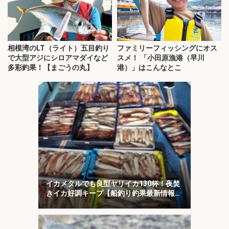
相模湾のLT（ライト）五目釣り
ファミリーフィッシングにオス
で大型アジにシロアマダイなど
スメ！ 「小田原漁港（早川
多彩釣果！【まごうの丸】
港）」はこんなとこ
イカメタルでも良型ヤリイカ130杯！夜焚
きイカ好調キープ【船釣り釣果最新情報13
選・玄界灘】