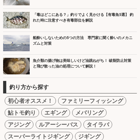
「毒はどこにある？」釣りでよく見かける【有毒魚5選】 釣
れた時に注意すべき有毒部位を解説
船酔いしないための5つの方法 専門家に聞く酔いのメカニ
ズムと対策
魚介類の揚げ物は美味しいけど油跳ねがち！ 破裂防止対策
と飛び散った油の処理について解説！
釣り方から探す
初心者オススメ！
ファミリーフィッシング
鮎トモ釣り
エギング
メバリング
アジング
ルアーシーバス
タイラバ
スーパーライトジギング
ジギング