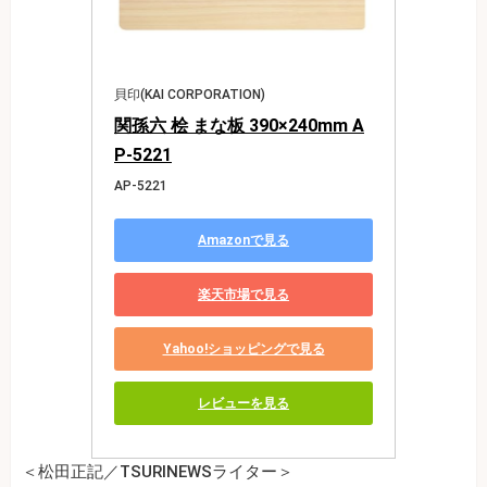
貝印(KAI CORPORATION)
関孫六 桧 まな板 390×240mm A
P-5221
AP-5221
Amazonで見る
楽天市場で見る
Yahoo!ショッピングで見る
レビューを見る
＜松田正記／TSURINEWSライター＞