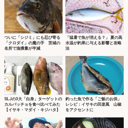
ついに「シジミ」にも忍び寄る
「猛暑で魚が消える？」 夏の高
「クロダイ」の魔の手 茨城の
水温が釣果に与える影響と攻略
名所で漁獲量が半減
法
SLJの3大「白身」ターゲットの
釣った魚で作る「ご飯のお供」
カルパッチョを食べ比べてみた
レシピ：イサキの田楽風 山椒
【イサキ・マダイ・キジハタ】
をアクセントに