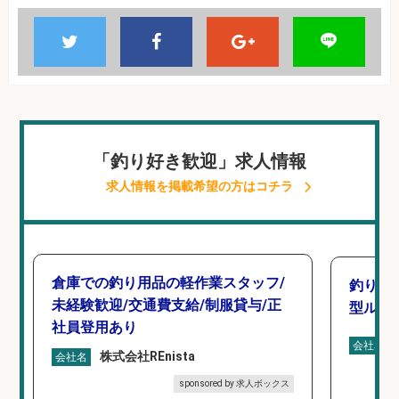
「釣り好き歓迎」求人情報
求人情報を掲載希望の方はコチラ
倉庫での釣り用品の軽作業スタッフ/
釣り好
未経験歓迎/交通費支給/制服貸与/正
型ルー
社員登用あり
会社名
株式会社REnista
会社名
sponsored by 求人ボックス