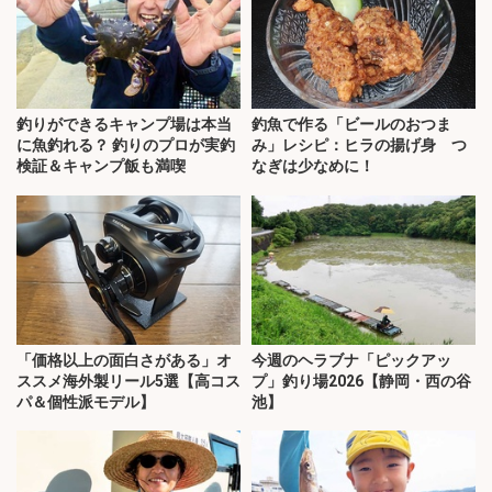
釣りができるキャンプ場は本当
釣魚で作る「ビールのおつま
に魚釣れる？ 釣りのプロが実釣
み」レシピ：ヒラの揚げ身 つ
検証＆キャンプ飯も満喫
なぎは少なめに！
「価格以上の面白さがある」オ
今週のヘラブナ「ピックアッ
ススメ海外製リール5選【高コス
プ」釣り場2026【静岡・西の谷
パ＆個性派モデル】
池】