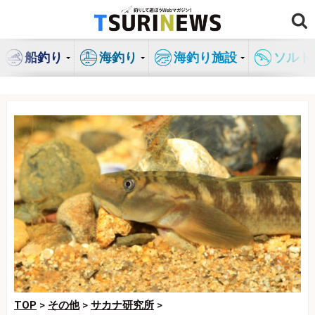
コ
ン
テ
船釣り
海釣り
海釣り施設
ソルト
ン
ツ
へ
ス
キ
ッ
プ
TOP
>
その他
>
サカナ研究所
>