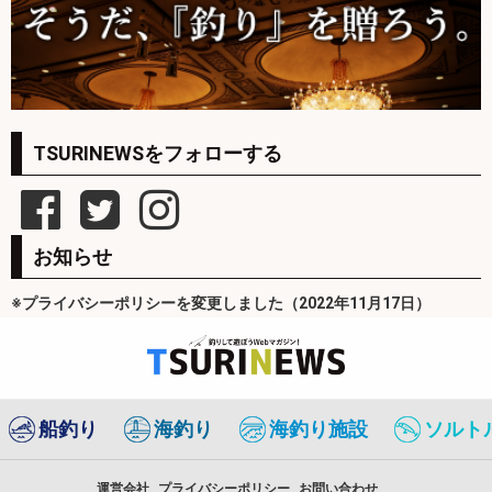
TSURINEWSをフォローする
お知らせ
※プライバシーポリシーを変更しました（2022年11月17日）
船釣り
海釣り
海釣り施設
ソルト
運営会社
プライバシーポリシー
お問い合わせ