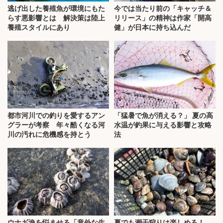
逃げ出した養殖魚が環境にもた
今では当たり前の「キャッチ＆
らす悪影響とは 解決策は陸上
リリース」の精神は作家「開高
養殖スタイルにあり
健」が日本に持ち込んだ
都市河川での釣りを愛するアン
「猛暑で魚が消える？」 夏の高
グラーが考察 年々酷くなる河
水温が釣果に与える影響と攻略
川の汚れに危機感を持とう
法
ウナギ漁を悩ませる「意外な生
夏でも潮干狩りは楽しめる！