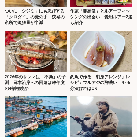
ついに「シジミ」にも忍び寄る
作家「開高健」とルアーフィッ
「クロダイ」の魔の手 茨城の
シングの出会い 愛用ルアー2選
名所で漁獲量が半減
も紹介
2026年のサンマは「不漁」の予
釣魚で作る「刺身アレンジ」レ
測 日本沿岸への回遊は昨年度
シピ：マルアジの酢洗い 4～5
の4割程度か
分漬ければOK