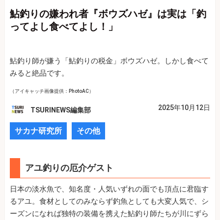
鮎釣りの嫌われ者『ボウズハゼ』は実は「釣
ってよし食べてよし！」
鮎釣り師が嫌う「鮎釣りの税金」ボウズハゼ。しかし食べて
みると絶品です。
（アイキャッチ画像提供：PhotoAC）
2025年10月12日
TSURINEWS編集部
サカナ研究所
その他
アユ釣りの厄介ゲスト
日本の淡水魚で、知名度・人気いずれの面でも頂点に君臨す
るアユ。食材としてのみならず釣魚としても大変人気で、シ
ーズンになれば独特の装備を携えた鮎釣り師たちが川にずら