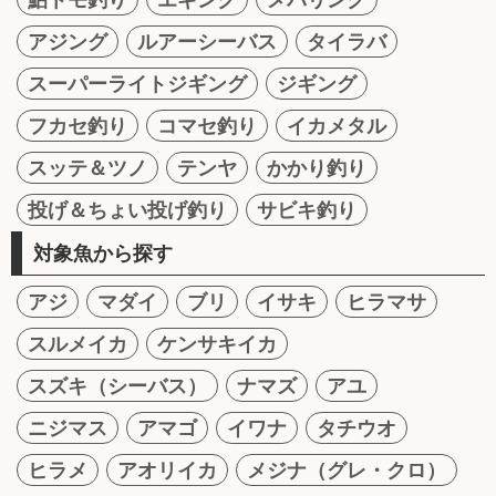
アジング
ルアーシーバス
タイラバ
スーパーライトジギング
ジギング
フカセ釣り
コマセ釣り
イカメタル
スッテ＆ツノ
テンヤ
かかり釣り
投げ＆ちょい投げ釣り
サビキ釣り
対象魚から探す
アジ
マダイ
ブリ
イサキ
ヒラマサ
スルメイカ
ケンサキイカ
スズキ（シーバス）
ナマズ
アユ
ニジマス
アマゴ
イワナ
タチウオ
ヒラメ
アオリイカ
メジナ（グレ・クロ）