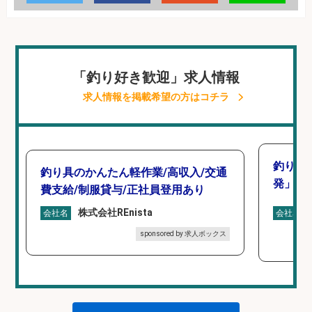
「釣り好き歓迎」求人情報
求人情報を掲載希望の方はコチラ
釣り好
釣り具のかんたん軽作業/高収入/交通
発」/D
費支給/制服貸与/正社員登用あり
株式会社REnista
会社名
会社名
sponsored by 求人ボックス