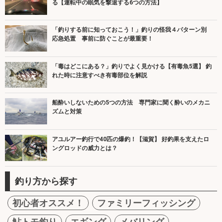
る【運転中の眠気を撃退する6つの方法】
「釣りする前に知っておこう！」釣りの怪我４パターン別
応急処置 事前に防ぐことが最重要！
「毒はどこにある？」釣りでよく見かける【有毒魚5選】 釣
れた時に注意すべき有毒部位を解説
船酔いしないための5つの方法 専門家に聞く酔いのメカニ
ズムと対策
アユルアー釣行で40匹の爆釣！【滋賀】 好釣果を支えたロ
ングロッドの威力とは？
釣り方から探す
初心者オススメ！
ファミリーフィッシング
鮎トモ釣り
エギング
メバリング