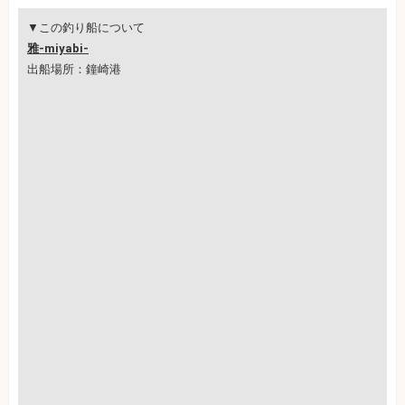
▼この釣り船について
雅-miyabi-
出船場所：鐘崎港