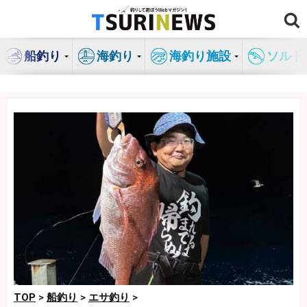
コ
ン
テ
船釣り
海釣り
海釣り施設
ソルト
ン
ツ
へ
ス
キ
ッ
プ
TOP
>
船釣り
>
エサ釣り
>