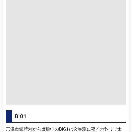
BIG1
宗像市鐘崎港から出船中の
BIG1
は玄界灘に夜イカ釣りで出