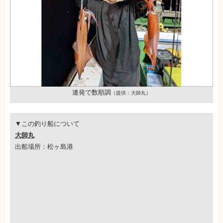
連発で数順調
（提供：大師丸）
▼この釣り船について
大師丸
出船場所：松ヶ島港