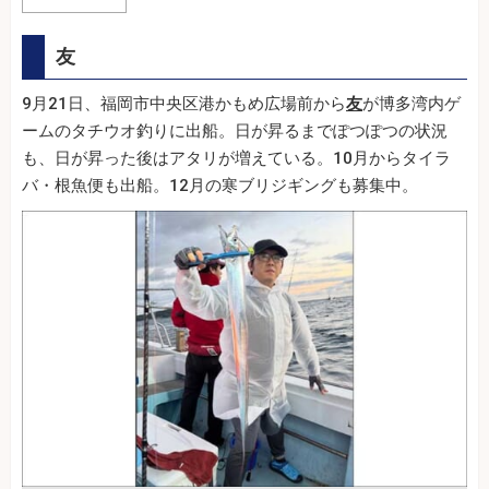
友
9月21日、福岡市中央区港かもめ広場前から
友
が博多湾内ゲ
ームのタチウオ釣りに出船。日が昇るまでぽつぽつの状況
も、日が昇った後はアタリが増えている。10月からタイラ
バ・根魚便も出船。12月の寒ブリジギングも募集中。