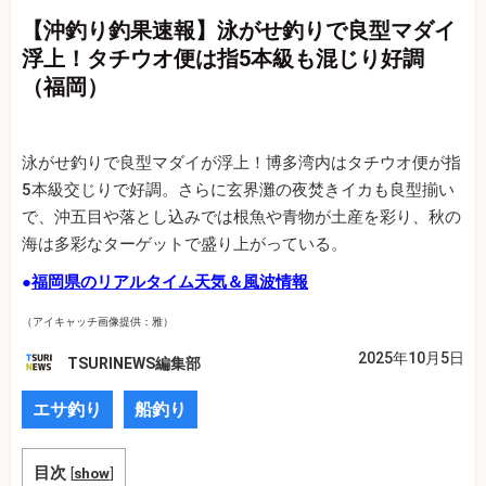
【沖釣り釣果速報】泳がせ釣りで良型マダイ
浮上！タチウオ便は指5本級も混じり好調
（福岡）
泳がせ釣りで良型マダイが浮上！博多湾内はタチウオ便が指
5本級交じりで好調。さらに玄界灘の夜焚きイカも良型揃い
で、沖五目や落とし込みでは根魚や青物が土産を彩り、秋の
海は多彩なターゲットで盛り上がっている。
●
福岡県のリアルタイム天気＆風波情報
（アイキャッチ画像提供：雅）
2025年10月5日
TSURINEWS編集部
エサ釣り
船釣り
目次
[
show
]