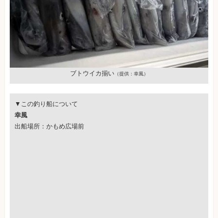
ブトウイカ揃い
（提供：幸風）
▼この釣り船について
幸風
出船場所：かもめ広場前