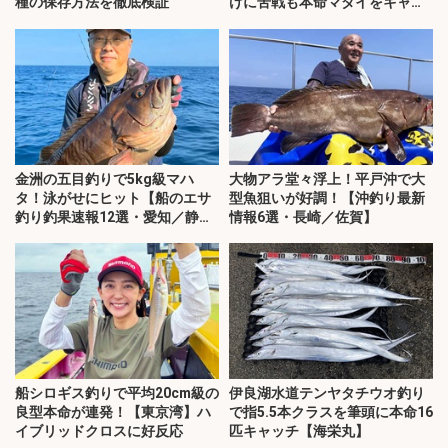
種の保存方法を徹底検証
けに苦戦も本命マダイをキャッ
チ！
金洲の五目釣りで5kg級マハ
大物アラ堂々浮上！平戸沖で大
タ！泳がせにヒット【船のエサ
型魚狙いが好調！【沖釣り最新
釣り釣果速報12選・愛知／静
情報6選・長崎／佐賀】
岡】
船シロギス釣りで平均20cm級の
伊良湖水道テンヤタチウオ釣り
良型本命が連発！【東京湾】ハ
で指5.5本クラスを筆頭に本命16
イブリッドクロスに好反応
匹キャッチ【海栄丸】