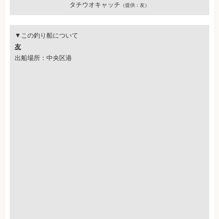
タチウオキャッチ
（提供：友）
▼この釣り船について
友
出船場所：中央区港