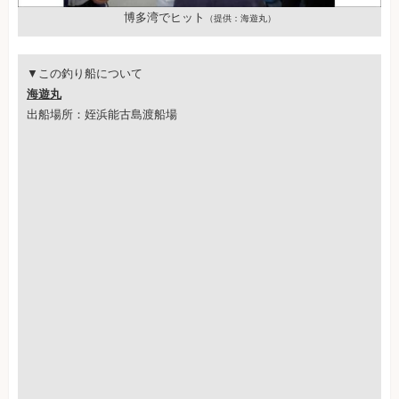
博多湾でヒット
（提供：海遊丸）
▼この釣り船について
海遊丸
出船場所：姪浜能古島渡船場