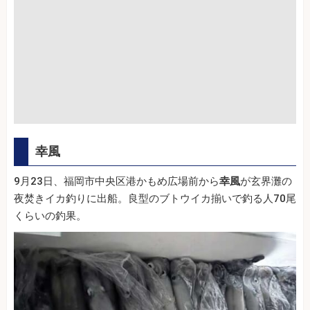
幸風
9月23日、福岡市中央区港かもめ広場前から
幸風
が玄界灘の
夜焚きイカ釣りに出船。良型のブトウイカ揃いで釣る人70尾
くらいの釣果。