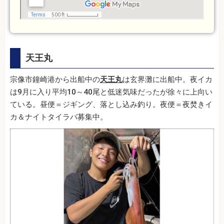
天王丸
宗像市鐘崎港から出船中の
天王丸
は玄界灘に出船中。夜イカ
は9月に入り平均10～40尾と低迷気味だったが徐々に上向い
ている。昼便＝ジギング、落とし込み釣り。夜便＝夜焚きイ
カ＆ナイトタイラバ募集中。