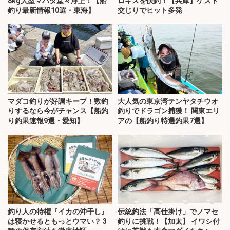
8kg大型マハタ堂々浮上！【船
ロギスを快釣！【兵庫】ゲスト
釣り最新情報10選・東海】
交じりでヒット多発
マダコ釣りが好調キープ！数釣
大人気の東京湾テンヤタチウオ
りするなら今がチャンス【船釣
釣りでドラゴン捕獲！ 関東エリ
り釣果速報9選・愛知】
アの【船釣り特選釣果7選】
釣り人の特権『イカの沖干し』
伝統釣法「高仕掛け」でノマセ
は寝かせるともっとウマい？ 3
釣りに挑戦！【加太】 イワシ付