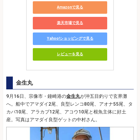
Amazonで見る
楽天市場で見る
Yahoo!ショッピングで見る
レビューを見る
金生丸
9月16日、宗像市・鐘崎港の
金生丸
が沖五目釣りで玄界灘
へ。船中でアマダイ2尾、良型レンコ80尾、アオナ55尾、タ
カバ10尾、アラカブ12尾、アコウ10尾と根魚主体に好土
産。写真はアマダイ良型ゲットの中村さん。