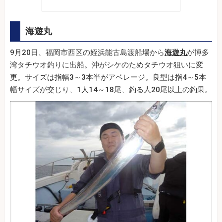
海遊丸
9月20日、福岡市西区の姪浜能古島渡船場から
海遊丸
が博多
湾タチウオ釣りに出船。沖がシケのためタチウオ狙いに変
更。サイズは指幅3～3本半がアベレージ。良型は指4～5本
幅サイズが交じり、1人14～18尾、釣る人20尾以上の釣果。