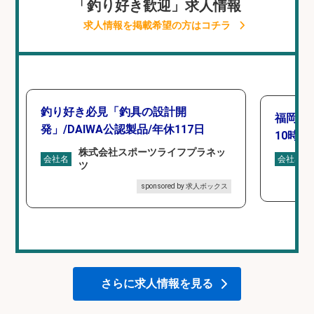
「釣り好き歓迎」求人情報
求人情報を掲載希望の方はコチラ
釣り好き必見「釣具の設計開
福岡「
発」/DAIWA公認製品/年休117日
10時間
株式会社スポーツライフプラネッ
会社名
会社名
ツ
sponsored by 求人ボックス
さらに求人情報を見る