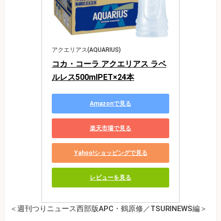
アクエリアス(AQUARIUS)
コカ・コーラ アクエリアス ラベ
ルレス500mlPET×24本
Amazonで見る
楽天市場で見る
Yahoo!ショッピングで見る
レビューを見る
＜週刊つりニュース西部版APC・鶴原修／TSURINEWS編＞