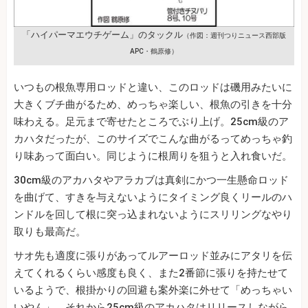
「ハイパーマエウチゲーム」のタックル
（作図：週刊つりニュース西部版
APC・鶴原修）
いつもの根魚専用ロッドと違い、このロッドは磯用みたいに
大きくブチ曲がるため、めっちゃ楽しい、根魚の引きを十分
味わえる。足元まで寄せたところでぶり上げ。25cm級のア
カハタだったが、このサイズでこんな曲がるってめっちゃ釣
り味あって面白い。同じように根周りを狙うと入れ食いだ。
30cm級のアカハタやアラカブは真剣にかつ一生懸命ロッド
を曲げて、すきを与えないようにタイミング良くリールのハ
ンドルを回して根に突っ込まれないようにスリリングなやり
取りも最高だ。
サオ先も適度に張りがあってルアーロッド並みにアタリを伝
えてくれるくらい感度も良く、また2番節に張りを持たせて
いるようで、根掛かりの回避も案外楽に外せて「めっちゃい
いやん」。それから25cm級のアカハタはリリースしながら