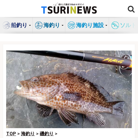
コ
ン
テ
船釣り
海釣り
海釣り施設
ソルト
ン
ツ
へ
ス
キ
ッ
プ
TOP
>
海釣り
>
磯釣り
>