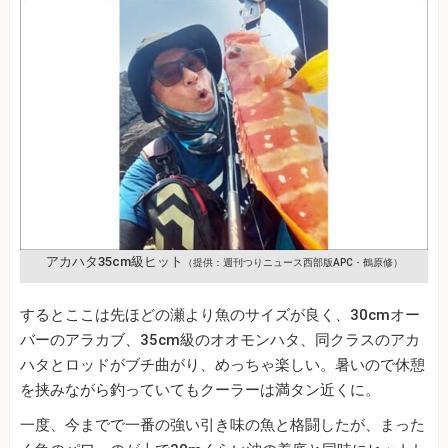
アカハタ35cm級ヒット
（提供：週刊つりニュース西部版APC・鶴原修）
するとここは先ほどの瀬より魚のサイズが良く、30cmオー
バーのアラカブ、35cm級のオオモンハタ、同クラスのアカ
ハタとロッドがブチ曲がり、めっちゃ楽しい。暑いので休憩
を挟みながら釣っていてもクーラーは満タン近くに。
一度、今までで一番の強い引き味の魚と格闘したが、まった