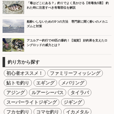
「毒はどこにある？」釣りでよく見かける【有毒魚5選】 釣
れた時に注意すべき有毒部位を解説
船酔いしないための5つの方法 専門家に聞く酔いのメカニ
ズムと対策
アユルアー釣行で40匹の爆釣！【滋賀】 好釣果を支えたロ
ングロッドの威力とは？
釣り方から探す
初心者オススメ！
ファミリーフィッシング
鮎トモ釣り
エギング
メバリング
アジング
ルアーシーバス
タイラバ
スーパーライトジギング
ジギング
フカセ釣り
コマセ釣り
イカメタル