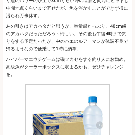
く魚のパワーのが上で30mくらい沖の着底と同時にヒットし
中間地点くらいまで寄せたが、魚を浮かすことができず根に
潜られ万事休す。
あの引きはアカハタだと思うが、重量感たっぷり、40cm級
のアカハタだっただろう～悔しい。その後も午後4時まで釣
りをする予定だったが、中のハエのルアーマンが体調不良で
帰るようなので便乗して1時に納竿。
ハイパーマエウチゲームは磯フカセをする釣り人にお勧め。
高級魚がクーラーボックスに収まるかも。ぜひチャレンジ
を。