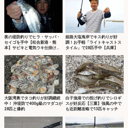
夜の堤防釣りでヒラ・サッパ・
姫路大塩海岸でキス釣りが好
セイゴを手中【松合新港・熊
調！お手軽「ライトキャストス
本】サビキと電気ウキ仕掛けで
タイル」で28匹手中【兵庫】
攻略
大阪湾奥でタコ釣りが好調継続
白子漁港での投げ釣りでシロギ
中！ 沖堤防で400g級のマダコが
スが好反応【三重】強風の中で
28匹と爆釣
も近距離攻略で13匹キャッチ