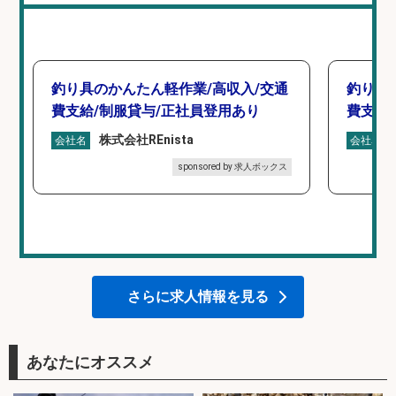
釣り具のかんたん軽作業/高収入/交通
釣り具
費支給/制服貸与/正社員登用あり
費支給
株式会社REnista
会社名
会社名
sponsored by 求人ボックス
さらに求人情報を見る
あなたにオススメ