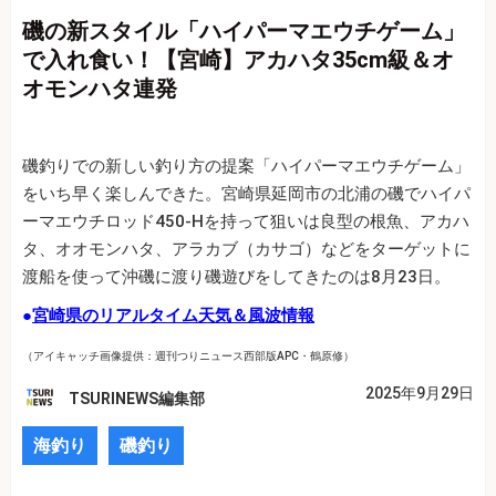
磯の新スタイル「ハイパーマエウチゲーム」
で入れ食い！【宮崎】アカハタ35cm級＆オ
オモンハタ連発
磯釣りでの新しい釣り方の提案「ハイパーマエウチゲーム」
をいち早く楽しんできた。宮崎県延岡市の北浦の磯でハイパ
ーマエウチロッド450‐Hを持って狙いは良型の根魚、アカハ
タ、オオモンハタ、アラカブ（カサゴ）などをターゲットに
渡船を使って沖磯に渡り磯遊びをしてきたのは8月23日。
●
宮崎県のリアルタイム天気＆風波情報
（アイキャッチ画像提供：週刊つりニュース西部版APC・鶴原修）
2025年9月29日
TSURINEWS編集部
海釣り
磯釣り