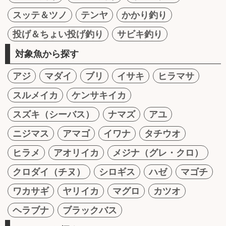
スッテ＆ツノ
テンヤ
かかり釣り
投げ＆ちょい投げ釣り
サビキ釣り
対象魚から探す
アジ
マダイ
ブリ
イサキ
ヒラマサ
スルメイカ
ケンサキイカ
スズキ（シーバス）
ナマズ
アユ
ニジマス
アマゴ
イワナ
タチウオ
ヒラメ
アオリイカ
メジナ（グレ・クロ）
クロダイ（チヌ）
シロギス
ハゼ
マゴチ
ワカサギ
ヤリイカ
マグロ
カツオ
ヘラブナ
ブラックバス