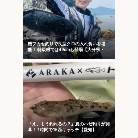
磯フカセ釣りで良型クロの入れ食いを堪
能！ 特級磯では49cmも登場【大分県・鶴
見の磯】
「え、もう釣れるの？」夏のハゼ釣りが開
幕！ 1時間で15匹キャッチ【愛知】