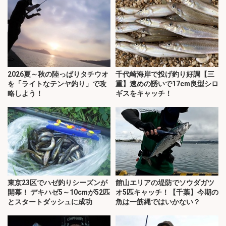
2026夏～秋の陸っぱりタチウオ
千代崎海岸で投げ釣り好調【三
を「ライトなテンヤ釣り」で攻
重】速めの誘いで17cm良型シロ
略しよう！
ギスをキャッチ！
東京23区でハゼ釣りシーズンが
館山エリアの堤防でソウダガツ
開幕！ デキハゼ5～10cmが52匹
オ5匹キャッチ！【千葉】今期の
とスタートダッシュに成功
魚は一筋縄ではいかない？