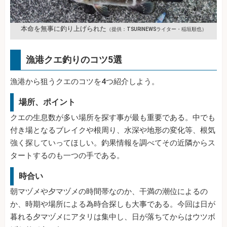
本命を無事に釣り上げられた
（提供：TSURINEWSライター・稲垣順也）
漁港クエ釣りのコツ5選
漁港から狙うクエのコツを4つ紹介しよう。
場所、ポイント
クエの生息数が多い場所を探す事が最も重要である。中でも
付き場となるブレイクや根周り、水深や地形の変化等、根気
強く探していってほしい。釣果情報を調べてその近隣からス
タートするのも一つの手である。
時合い
朝マヅメや夕マヅメの時間帯なのか、干満の潮位によるの
か、時期や場所による為時合探しも大事である。今回は日が
暮れる夕マヅメにアタリは集中し、日が落ちてからはウツボ