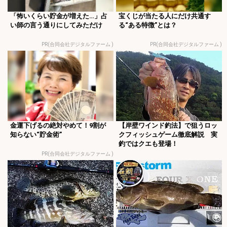
「怖いくらい貯金が増えた…」占
宝くじが当たる人にだけ共通す
い師の言う通りにしてみただけ
る“ある特徴”とは？
PR(合同会社デジタルファーム )
PR(合同会社デジタルファーム )
金運下げるの絶対やめて！9割が
【岸壁ワインド釣法】で狙うロッ
知らない“貯金術”
クフィッシュゲーム徹底解説 実
釣ではクエも登場！
PR(合同会社デジタルファーム )