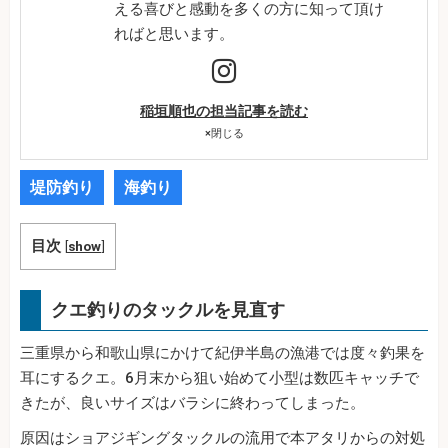
える喜びと感動を多くの方に知って頂け
ればと思います。
稲垣順也の担当記事を読む
×
閉じる
堤防釣り
海釣り
目次
[
show
]
クエ釣りのタックルを見直す
三重県から和歌山県にかけて紀伊半島の漁港では度々釣果を
耳にするクエ。6月末から狙い始めて小型は数匹キャッチで
きたが、良いサイズはバラシに終わってしまった。
原因はショアジギングタックルの流用で本アタリからの対処