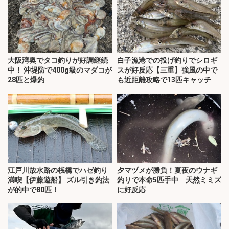
大阪湾奥でタコ釣りが好調継続
白子漁港での投げ釣りでシロギ
中！ 沖堤防で400g級のマダコが
スが好反応【三重】強風の中で
28匹と爆釣
も近距離攻略で13匹キャッチ
江戸川放水路の桟橋でハゼ釣り
夕マヅメが勝負！夏夜のウナギ
満喫【伊藤遊船】 ズル引き釣法
釣りで本命5匹手中 天然ミミズ
が的中で80匹！
に好反応