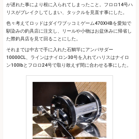
が遅れた事により根に入られてしまったこと。フロロ14号ハ
リスがブレイクしてしまい、タックルを見直す事にした。
色々考えてロッドはダイワブッコミゲーム470XHBを愛知で
馴染みの釣具店に注文し、リールや小物はお盆休みに帰省し
た際釣具店を見て回ることにした。
それまでは中古で手に入れた石鯛竿にアンバサダー
10000CL、ラインはナイロン30号を入れてハリスはナイロ
ン100lbとフロロ24号で取り敢えず間に合わせる事にした。