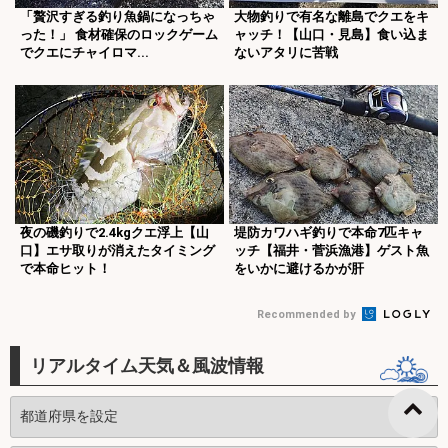
「贅沢すぎる釣り魚鍋になっちゃ
大物釣りで有名な離島でクエをキ
った！」 食材確保のロックゲーム
ャッチ！【山口・見島】食い込ま
でクエにチャイロマ...
ないアタリに苦戦
夜の磯釣りで2.4kgクエ浮上【山
堤防カワハギ釣りで本命7匹キャ
口】エサ取りが消えたタイミング
ッチ【福井・菅浜漁港】ゲスト魚
で本命ヒット！
をいかに避けるかが肝
Recommended by
リアルタイム天気＆風波情報