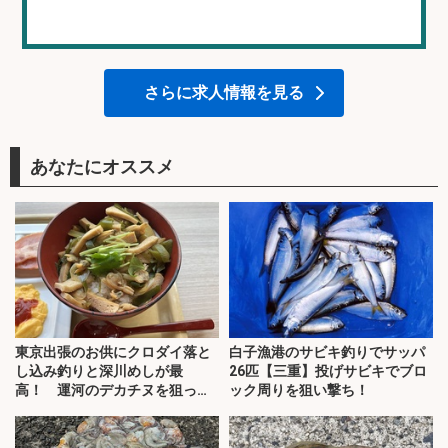
さらに求人情報を見る
あなたにオススメ
東京出張のお供にクロダイ落と
白子漁港のサビキ釣りでサッパ
し込み釣りと深川めしが最
26匹【三重】投げサビキでブロ
高！ 運河のデカチヌを狙って
ック周りを狙い撃ち！
みた