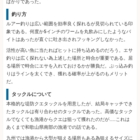
ばかりであった。
釣り方
ルアー釣りは広い範囲を効率良く探れるが見切られている印
象である。何度か5インチのワームを丸飲みにしたようなバ
イトはあったが直ぐに吐き出されフッキングしなかった。
活性が高い魚に当たればヒットに持ち込めるのだろう。エサ
釣りは広く探れない為上述した場所と時合が重要である。居
る場所で時合にエサを入れておけるかが勝負だ。ぶっ込み釣
りはラインを太くでき、獲れる確率が上がるのもメリット
だ。
タックルについて
本格的な堤防クエタックルを用意したが、結局キャッチでき
たタックルは有り合わせのタックルであった。高価なタック
ルでなくても漁港からクエは狙って獲れたのだが……これは
あくまで和歌山県南部の漁港での話である。
九州では漁港から大型が狙える場所もある為狙えるサイズに