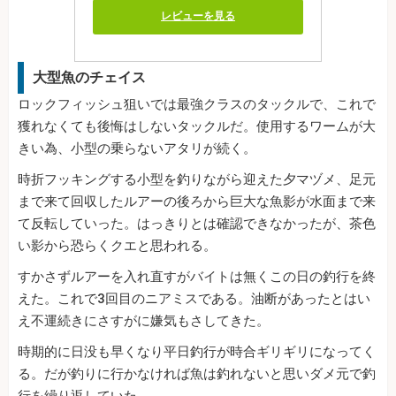
レビューを見る
大型魚のチェイス
ロックフィッシュ狙いでは最強クラスのタックルで、これで
獲れなくても後悔はしないタックルだ。使用するワームが大
きい為、小型の乗らないアタリが続く。
時折フッキングする小型を釣りながら迎えた夕マヅメ、足元
まで来て回収したルアーの後ろから巨大な魚影が水面まで来
て反転していった。はっきりとは確認できなかったが、茶色
い影から恐らくクエと思われる。
すかさずルアーを入れ直すがバイトは無くこの日の釣行を終
えた。これで3回目のニアミスである。油断があったとはい
え不運続きにさすがに嫌気もさしてきた。
時期的に日没も早くなり平日釣行が時合ギリギリになってく
る。だが釣りに行かなければ魚は釣れないと思いダメ元で釣
行を繰り返していた。