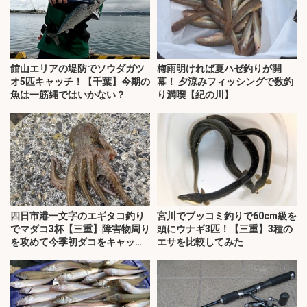
館山エリアの堤防でソウダガツ
梅雨明ければ夏ハゼ釣りが開
オ5匹キャッチ！【千葉】今期の
幕！ 夕涼みフィッシングで数釣
魚は一筋縄ではいかない？
り満喫【紀の川】
四日市港一文字のエギタコ釣り
宮川でブッコミ釣りで60cm級を
でマダコ3杯【三重】障害物周り
頭にウナギ3匹！【三重】3種の
を攻めて今季初ダコをキャッ
エサを比較してみた
チ！