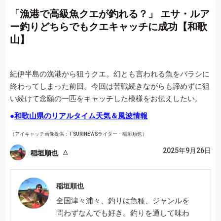
「漁港で高級魚クエが釣れる？」 エサ・ルア
ー釣りどちらでもクエキャッチに成功【和歌
山】
紀伊半島の漁港から狙うクエ。幻とも言われる魚をバラシに
終わってしまった前回。今回は苦戦続きながらも諦めずに狙
い続けて念願の一匹をキャッチした模様をお伝えしたい。
●
和歌山県のリアルタイム天気＆風波情報
（アイキャッチ画像提供：TSURINEWSライター・稲垣順也）
2025年9月26日
稲垣順也
稲垣順也
全国津々浦々、釣りは魚種、ジャンルを
問わずなんでも好き。釣りを通して味わ