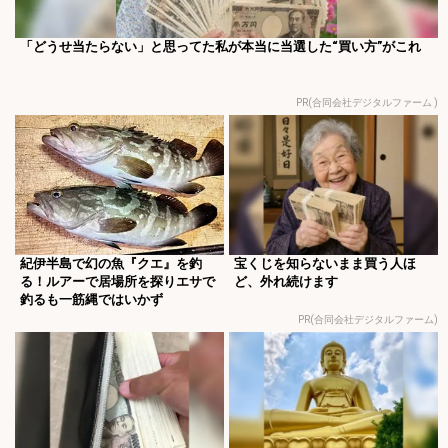
「どうせ当たらない」と思ってた私が本当に当選した“買い方”がこれ
PR(合同会社デジタルファーム )
紀伊半島で幻の魚『クエ』を釣
宝くじを知らないまま買う人ほ
る！ルアーで居場所を探りエサで
ど、外れ続けます
釣るも一筋縄ではいかず
PR(合同会社デジタルファーム)