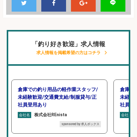
「釣り好き歓迎」求人情報
求人情報を掲載希望の方はコチラ
倉庫での釣り用品の軽作業スタッフ/
倉庫で
未経験歓迎/交通費支給/制服貸与/正
未経験
社員登用あり
社員登
株式会社REnista
会社名
会社名
sponsored by 求人ボックス