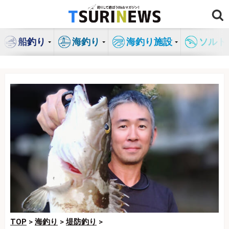
コ
ン
テ
船釣り
海釣り
海釣り施設
ソルト
ン
ツ
へ
ス
キ
ッ
プ
TOP
>
海釣り
>
堤防釣り
>