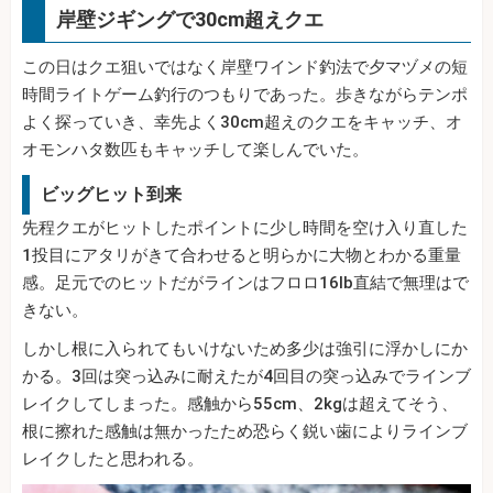
岸壁ジギングで30cm超えクエ
この日はクエ狙いではなく岸壁ワインド釣法で夕マヅメの短
時間ライトゲーム釣行のつもりであった。歩きながらテンポ
よく探っていき、幸先よく30cm超えのクエをキャッチ、オ
オモンハタ数匹もキャッチして楽しんでいた。
ビッグヒット到来
先程クエがヒットしたポイントに少し時間を空け入り直した
1投目にアタリがきて合わせると明らかに大物とわかる重量
感。足元でのヒットだがラインはフロロ16lb直結で無理はで
きない。
しかし根に入られてもいけないため多少は強引に浮かしにか
かる。3回は突っ込みに耐えたが4回目の突っ込みでラインブ
レイクしてしまった。感触から55cm、2kgは超えてそう、
根に擦れた感触は無かったため恐らく鋭い歯によりラインブ
レイクしたと思われる。