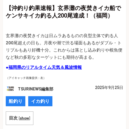
【沖釣り釣果速報】玄界灘の夜焚きイカ船で
ケンサキイカ釣る人200尾達成！（福岡）
玄界灘の夜焚きイカは日ムラあるものの良型主体で釣る人
200尾超えの日も。月夜や潮で渋る場面もあるがダブル・ト
リプルもあり好機十分。これからは落とし込み釣りや根魚便
など秋の多彩なターゲットにも期待が高まる。
●
福岡県のリアルタイム天気＆風波情報
（アイキャッチ画像提供：友）
2025年9月25日
TSURINEWS編集部
船釣り
イカ釣り
目次
[
show
]