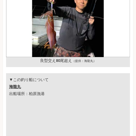
良型交え80尾超え
（提供：海龍丸）
▼この釣り船について
海龍丸
出船場所：柏原漁港