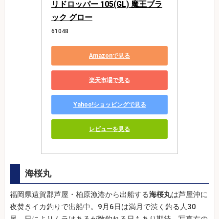
リドロッパー 105(GL) 魔王ブラ
ック グロー
61048
Amazonで見る
楽天市場で見る
Yahoo!ショッピングで見る
レビューを見る
海桜丸
福岡県遠賀郡芦屋・柏原漁港から出船する
海桜丸
は芦屋沖に
夜焚きイカ釣りで出船中。9月6日は満月で渋く釣る人30