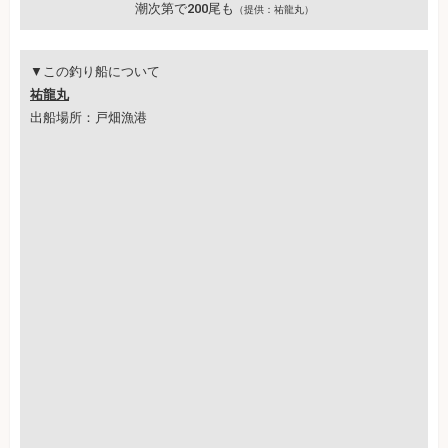
潮次第で200尾も
（提供：祐龍丸）
▼この釣り船について
祐龍丸
出船場所：戸畑漁港