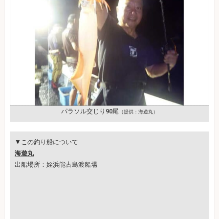
パラソル交じり90尾
（提供：海遊丸）
▼この釣り船について
海遊丸
出船場所：姪浜能古島渡船場