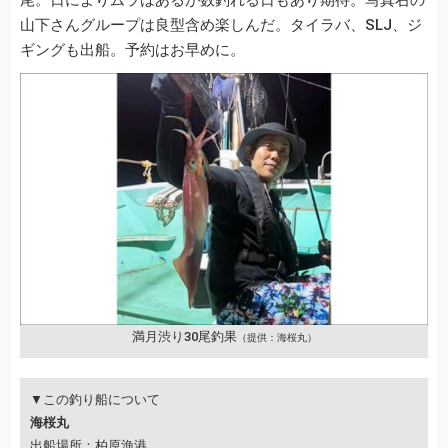
尾。日によりムラはあるが数釣れる日もあり期待。写真右の
山下さんグループは良型含め楽しんだ。タイラバ、SLJ、ジ
ギングも出船。予約はお早めに。
満月渋り30尾釣果
（提供：海桜丸）
▼この釣り船について
海桜丸
出船場所：柏原漁港