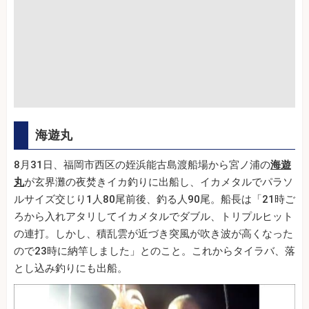
海遊丸
8月31日、福岡市西区の姪浜能古島渡船場から宮ノ浦の
海遊
丸
が玄界灘の夜焚きイカ釣りに出船し、イカメタルでパラソ
ルサイズ交じり1人80尾前後、釣る人90尾。船長は「21時ご
ろから入れアタリしてイカメタルでダブル、トリプルヒット
の連打。しかし、積乱雲が近づき突風が吹き波が高くなった
ので23時に納竿しました」とのこと。これからタイラバ、落
とし込み釣りにも出船。