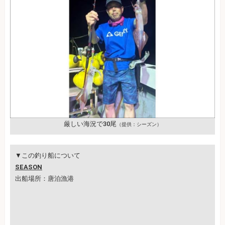
厳しい海況で30尾
（提供：シーズン）
▼この釣り船について
SEASON
出船場所：唐泊漁港