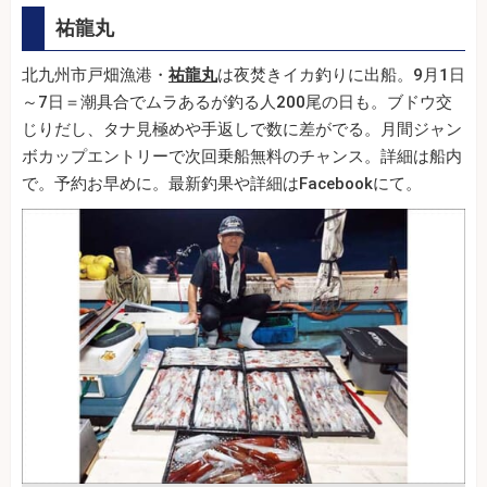
祐龍丸
北九州市戸畑漁港・
祐龍丸
は夜焚きイカ釣りに出船。9月1日
～7日＝潮具合でムラあるが釣る人200尾の日も。ブドウ交
じりだし、タナ見極めや手返しで数に差がでる。月間ジャン
ボカップエントリーで次回乗船無料のチャンス。詳細は船内
で。予約お早めに。最新釣果や詳細はFacebookにて。