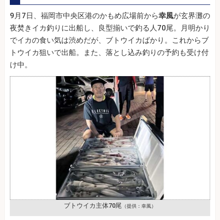
9月7日、福岡市中央区港のかもめ広場前から
幸風
が玄界灘の
夜焚きイカ釣りに出船し、良型揃いで釣る人70尾。月明かり
でイカの食い気は渋めだが、ブトウイカばかり。これからブ
トウイカ狙いで出船。また、落とし込み釣りの予約も受け付
け中。
ブトウイカ主体70尾
（提供：幸風）