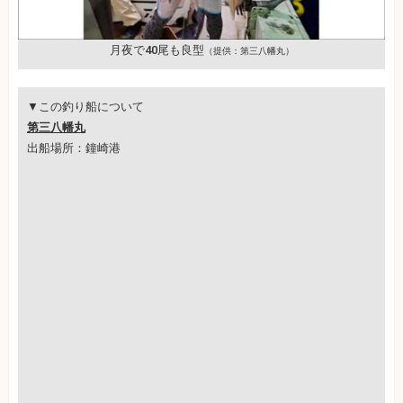
月夜で40尾も良型
（提供：第三八幡丸）
▼この釣り船について
第三八幡丸
出船場所：鐘崎港