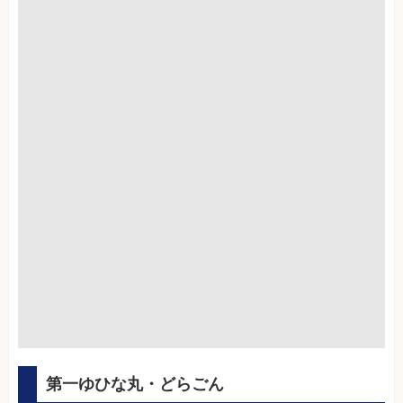
第一ゆひな丸・どらごん