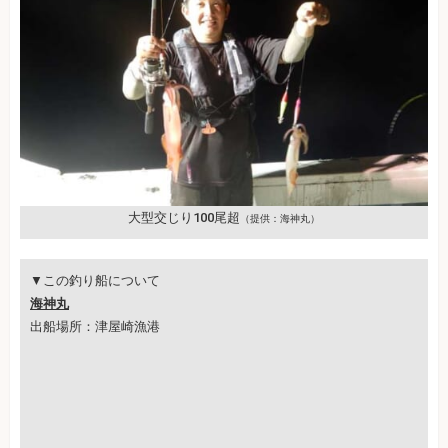
大型交じり100尾超
（提供：海神丸）
▼この釣り船について
海神丸
出船場所：津屋崎漁港