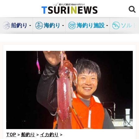
コ
ン
テ
船釣り
海釣り
海釣り施設
ソルト
ン
ツ
へ
ス
キ
ッ
プ
TOP
>
船釣り
>
イカ釣り
>