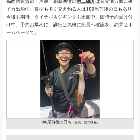
福岡県遠賀郡・芦屋・柏原漁港の
第二磯丸
は玄界灘方面に夜
イカ出船中。良型も多く交え釣る人は100尾前後の日もあり
今後も期待。タイラバ＆ジギングも出船中。随時予約受け付
け中、予約お早めに。詳細は気軽に船長へ確認を。釣果はホ
ームページで。
100尾前後の日も
（提供：第二磯丸）