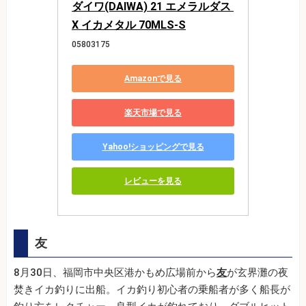
ダイワ(DAIWA) 21 エメラルダス 
X イカメタル 70MLS-S
05803175
Amazonで見る
楽天市場で見る
Yahoo!ショッピングで見る
レビューを見る
友
8月30日、福岡市中央区港かもめ広場前から
友
が玄界灘の夜
焚きイカ釣りに出船。イカ釣り初心者の乗船者が多く船長が