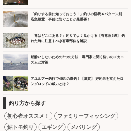
「釣りする前に知っておこう！」釣りの怪我４パターン別
応急処置 事前に防ぐことが最重要！
「毒はどこにある？」釣りでよく見かける【有毒魚5選】 釣
れた時に注意すべき有毒部位を解説
船酔いしないための5つの方法 専門家に聞く酔いのメカニ
ズムと対策
アユルアー釣行で40匹の爆釣！【滋賀】 好釣果を支えたロ
ングロッドの威力とは？
釣り方から探す
初心者オススメ！
ファミリーフィッシング
鮎トモ釣り
エギング
メバリング