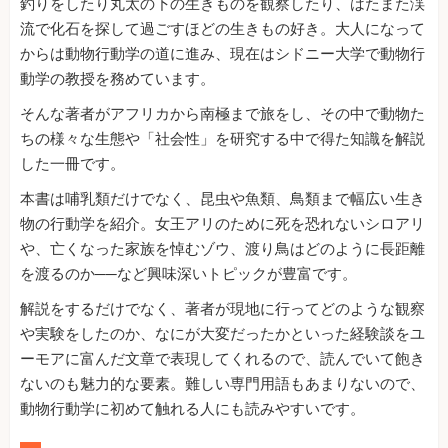
釣りをしたり丸太の下の生きものを観察したり、はたまた渓
流で化石を探して過ごすほどの生きもの好き。大人になって
からは動物行動学の道に進み、現在はシドニー大学で動物行
動学の教授を務めています。
そんな著者がアフリカから南極まで旅をし、その中で動物た
ちの様々な生態や「社会性」を研究する中で得た知識を解説
した一冊です。
本書は哺乳類だけでなく、昆虫や魚類、鳥類まで幅広い生き
物の行動学を紹介。女王アリのために死を恐れないシロアリ
や、亡くなった家族を悼むゾウ、渡り鳥はどのように長距離
を渡るのか──など興味深いトピックが豊富です。
解説をするだけでなく、著者が現地に行ってどのような観察
や実験をしたのか、なにが大変だったかといった経験談をユ
ーモアに富んだ文章で表現してくれるので、読んでいて飽き
ないのも魅力的な要素。難しい専門用語もあまりないので、
動物行動学に初めて触れる人にも読みやすいです。