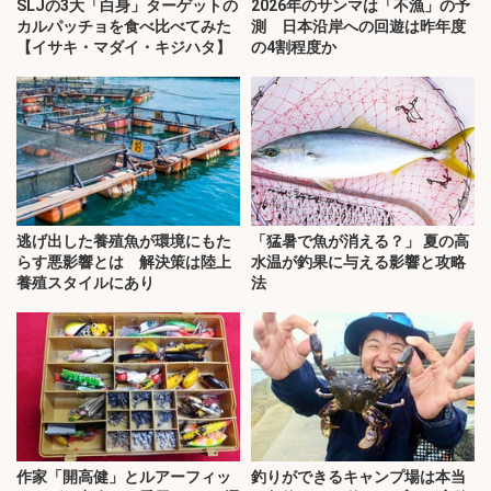
SLJの3大「白身」ターゲットの
2026年のサンマは「不漁」の予
カルパッチョを食べ比べてみた
測 日本沿岸への回遊は昨年度
【イサキ・マダイ・キジハタ】
の4割程度か
逃げ出した養殖魚が環境にもた
「猛暑で魚が消える？」 夏の高
らす悪影響とは 解決策は陸上
水温が釣果に与える影響と攻略
養殖スタイルにあり
法
作家「開高健」とルアーフィッ
釣りができるキャンプ場は本当