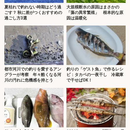
夏枯れで釣れない時期はどう過
大規模断水の原因はまさかの
ごす？ 秋に差がつくおすすめの
「藻の異常繁殖」 根本的な原
過ごし方3選
因は温暖化
都市河川での釣りを愛するアン
釣りの「ゲスト魚」で作るレシ
グラーが考察 年々酷くなる河
ピ：タカベの一夜干し 冷蔵庫
川の汚れに危機感を持とう
で干せばOK！