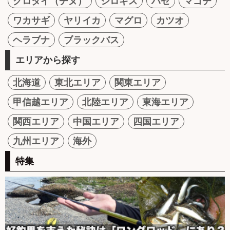
クロダイ（チヌ）
シロギス
ハゼ
マゴチ
ワカサギ
ヤリイカ
マグロ
カツオ
ヘラブナ
ブラックバス
エリアから探す
北海道
東北エリア
関東エリア
甲信越エリア
北陸エリア
東海エリア
関西エリア
中国エリア
四国エリア
九州エリア
海外
特集