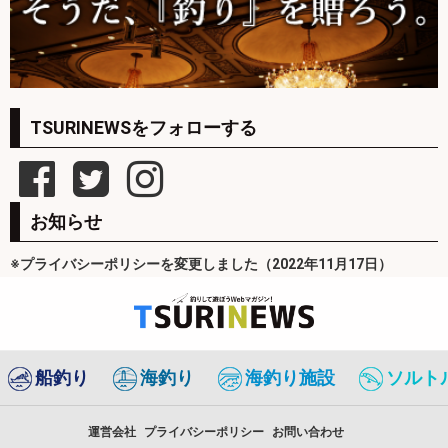
TSURINEWSをフォローする
お知らせ
※プライバシーポリシーを変更しました（2022年11月17日）
船釣り
海釣り
海釣り施設
ソルト
運営会社
プライバシーポリシー
お問い合わせ