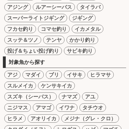
アジング
ルアーシーバス
タイラバ
スーパーライトジギング
ジギング
フカセ釣り
コマセ釣り
イカメタル
スッテ＆ツノ
テンヤ
かかり釣り
投げ＆ちょい投げ釣り
サビキ釣り
対象魚から探す
アジ
マダイ
ブリ
イサキ
ヒラマサ
スルメイカ
ケンサキイカ
スズキ（シーバス）
ナマズ
アユ
ニジマス
アマゴ
イワナ
タチウオ
ヒラメ
アオリイカ
メジナ（グレ・クロ）