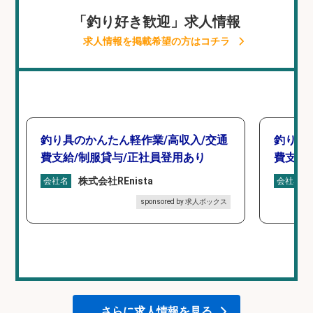
「釣り好き歓迎」求人情報
求人情報を掲載希望の方はコチラ
釣り具のかんたん軽作業/高収入/交通
釣り具
費支給/制服貸与/正社員登用あり
費支給
株式会社REnista
会社名
会社名
sponsored by 求人ボックス
さらに求人情報を見る