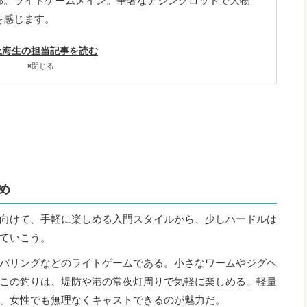
郊。ライトゲームメイン。華奢なアジングロッドで大物
を感じます。
上海生の担当記事を読む
×
閉じる
め
向けて、手軽に楽しめる入門スタイルから、少しハードルは
ていこう。
バリングなどのライトゲームである。小さなワームやジグヘ
この釣りは、堤防や港の常夜灯周りで気軽に楽しめる。軽量
、女性でも無理なくキャストできるのが魅力だ。