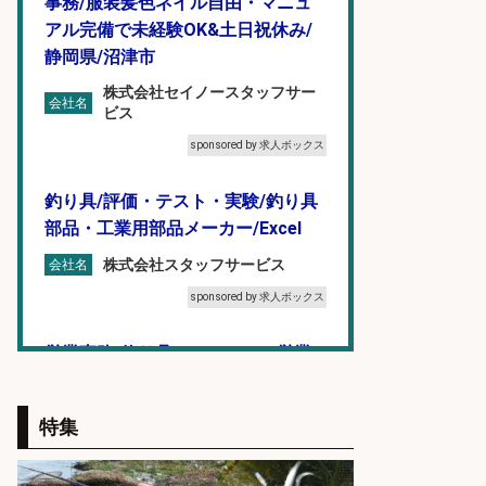
事務/服装髪色ネイル自由・マニュ
アル完備で未経験OK&土日祝休み/
静岡県/沼津市
株式会社セイノースタッフサー
会社名
ビス
sponsored by 求人ボックス
釣り具/評価・テスト・実験/釣り具
部品・工業用部品メーカー/Excel
株式会社スタッフサービス
会社名
sponsored by 求人ボックス
営業事務/釣り具メーカーでの営業
アシスタントのお仕事/残業なし/即
日勤務可/営業事務/軽作業
特集
株式会社パソナ
会社名
sponsored by 求人ボックス