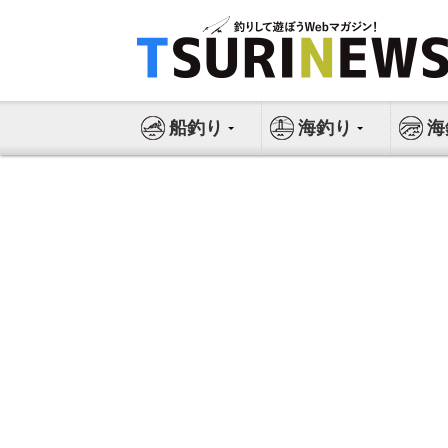
コ
ン
テ
ン
ツ
船釣り
海釣り
海
へ
ス
キ
ッ
プ