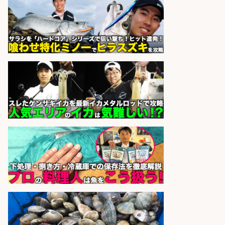
大手釣り具メーカー 電動リールの機
械設計/NX/44万～
パーソル エクセル HRパートナ
会社名
ーズ株式会社
sponsored by 求人ボックス
さらに求人情報を見る