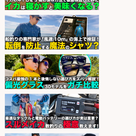
株式会社フーディソン
会社名
sponsored by 求人ボックス
キッチンスタッフ/広島県/急募 スー
パーの鮮魚コーナーで魚のカットや
パック詰め/重量物なし/定着率抜群
株式会社ホットスタッフ廿日市
会社名
sponsored by 求人ボックス
販売スタッフ/週払いOK!札幌市厚別
区のスーパーで鮮魚のパック詰め・
ラベル貼り・品出し/交通費支給/未
経験歓迎/マイカー通勤OK/魚好き歓
迎
株式会社シグマスタッフ
会社名
sponsored by 求人ボックス