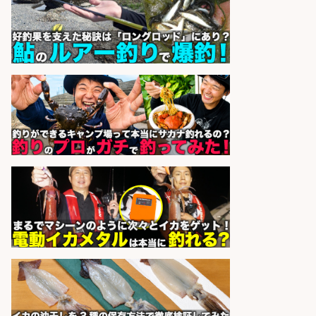
釣り具などの出荷作業～～/工場/製
造
UTグループ株式会社
会社名
sponsored by 求人ボックス
コンビニ/広島県/調理なし・軽作業
スタート お魚のパック詰め 品出し/
週4日から勤務OK/希望休が取得で
きる
株式会社ホットスタッフ五日市
会社名
sponsored by 求人ボックス
EC事業責任者候補/飲食業界向け
SaaS企業「魚ぽち」/東証グロース
市場上場