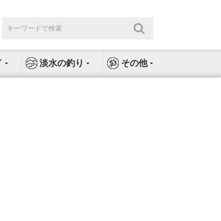
検
検
索:
索
イ
淡水の釣り
その他