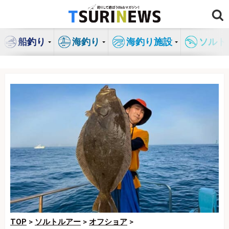
コ
ン
テ
船釣り
海釣り
海釣り施設
ソルト
ン
ツ
へ
ス
キ
ッ
プ
TOP
>
ソルトルアー
>
オフショア
>