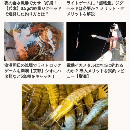
夜の垂水漁港でカサゴ好捕！
ライトゲームに「超軽量」ジグ
【兵庫】0.5gの軽量ジグヘッド
ヘッドは必要か？ メリット・デ
で連発した釣り方とは？
メリットを解説
漁港周辺の浅場でライトロック
電動イカメタルは本当に釣れる
ゲームを満喫【京都】シオにハ
のか？ 導入メリットを実釣レビ
タ類など5魚種をキャッチ！
ュー【響灘】