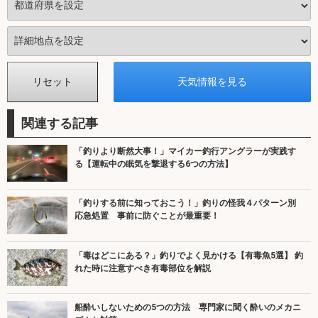
関連する記事
「釣りより断然大事！」マイカー釣行アングラーが実践す
る【運転中の眠気を撃退する6つの方法】
「釣りする前に知っておこう！」釣りの怪我４パターン別
応急処置 事前に防ぐことが最重要！
「毒はどこにある？」釣りでよく見かける【有毒魚5選】 釣
れた時に注意すべき有毒部位を解説
船酔いしないための5つの方法 専門家に聞く酔いのメカニ