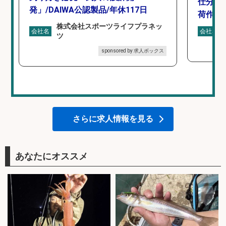
仕分け
発」/DAIWA公認製品/年休117日
荷作業
株式会社スポーツライフプラネッ
会社名
会社名
ツ
sponsored by 求人ボックス
さらに求人情報を見る
あなたにオススメ