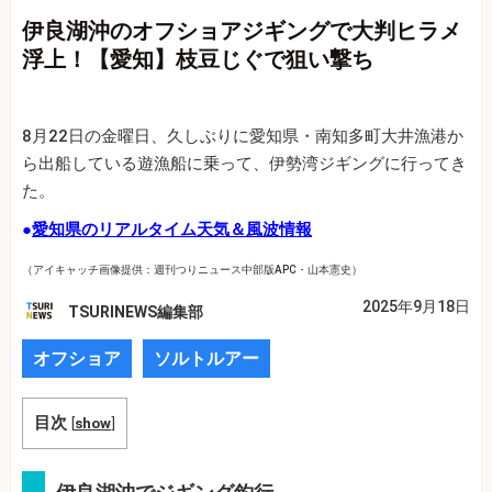
伊良湖沖のオフショアジギングで大判ヒラメ
浮上！【愛知】枝豆じぐで狙い撃ち
8月22日の金曜日、久しぶりに愛知県・南知多町大井漁港か
ら出船している遊漁船に乗って、伊勢湾ジギングに行ってき
た。
●
愛知県のリアルタイム天気＆風波情報
（アイキャッチ画像提供：週刊つりニュース中部版APC・山本憲史）
2025年9月18日
TSURINEWS編集部
オフショア
ソルトルアー
目次
[
show
]