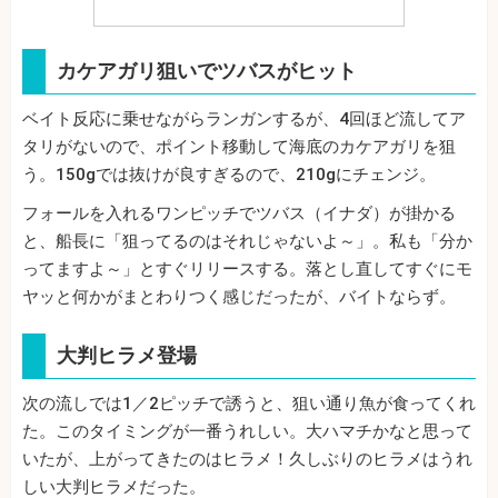
カケアガリ狙いでツバスがヒット
ベイト反応に乗せながらランガンするが、4回ほど流してア
タリがないので、ポイント移動して海底のカケアガリを狙
う。150gでは抜けが良すぎるので、210gにチェンジ。
フォールを入れるワンピッチでツバス（イナダ）が掛かる
と、船長に「狙ってるのはそれじゃないよ～」。私も「分か
ってますよ～」とすぐリリースする。落とし直してすぐにモ
ヤッと何かがまとわりつく感じだったが、バイトならず。
大判ヒラメ登場
次の流しでは1／2ピッチで誘うと、狙い通り魚が食ってくれ
た。このタイミングが一番うれしい。大ハマチかなと思って
いたが、上がってきたのはヒラメ！久しぶりのヒラメはうれ
しい大判ヒラメだった。