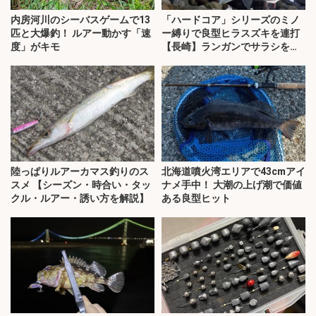
内房河川のシーバスゲームで13
「ハードコア」シリーズのミノ
匹と大爆釣！ ルアー動かす「速
ー縛りで良型ヒラスズキを連打
度」がキモ
【長崎】ランガンでサラシを攻
略！
陸っぱりルアーカマス釣りのス
北海道噴火湾エリアで43cmアイ
スメ 【シーズン・時合い・タッ
ナメ手中！ 大潮の上げ潮で価値
クル・ルアー・誘い方を解説】
ある良型ヒット