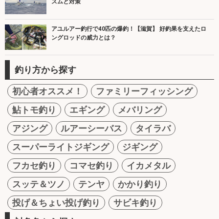
ズムと対策
アユルアー釣行で40匹の爆釣！【滋賀】 好釣果を支えたロ
ングロッドの威力とは？
釣り方から探す
初心者オススメ！
ファミリーフィッシング
鮎トモ釣り
エギング
メバリング
アジング
ルアーシーバス
タイラバ
スーパーライトジギング
ジギング
フカセ釣り
コマセ釣り
イカメタル
スッテ＆ツノ
テンヤ
かかり釣り
投げ＆ちょい投げ釣り
サビキ釣り