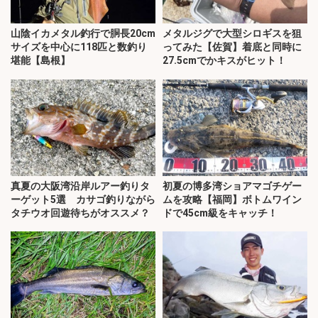
山陰イカメタル釣行で胴長20cm
メタルジグで大型シロギスを狙
サイズを中心に118匹と数釣り
ってみた【佐賀】着底と同時に
堪能【島根】
27.5cmでかキスがヒット！
真夏の大阪湾沿岸ルアー釣りタ
初夏の博多湾ショアマゴチゲー
ーゲット5選 カサゴ釣りながら
ムを攻略【福岡】ボトムワイン
タチウオ回遊待ちがオススメ？
ドで45cm級をキャッチ！