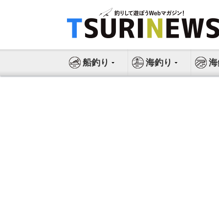
コ
ン
テ
ン
ツ
船釣り
海釣り
海
へ
ス
キ
ッ
プ