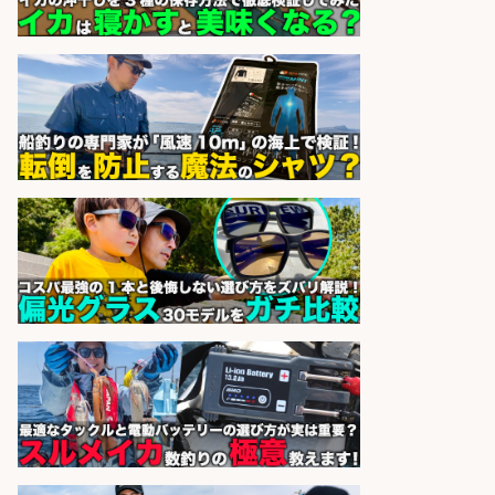
UTエージェント株式会社 関西第
会社名
二CU
sponsored by 求人ボックス
和食, 日本料理・懐石料理/店長・店
長候補/本物を知る大人の隠れ家!魚
の価値を上げ、地域を元気に!店長候
補募集
酒場あらかぶ 酒場あらかぶ
会社名
sponsored by 求人ボックス
釣り具などの出荷作業～～/工場/製
造
UTグループ株式会社
会社名
sponsored by 求人ボックス