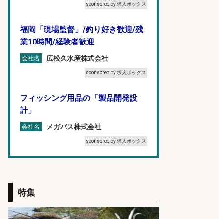
sponsored by 求人ボックス
福岡「現場監督」/釣り好き歓迎/残
業10時間/経験者歓迎
広松久水産株式会社
会社名
sponsored by 求人ボックス
フィッシング用品の「製品開発設
計」
メガバス株式会社
会社名
sponsored by 求人ボックス
倉庫での釣り用品の軽作業スタッ
フ/未経験歓迎/交通費支給/制服貸
与/正社員登用あり
特集
株式会社REnista
会社名