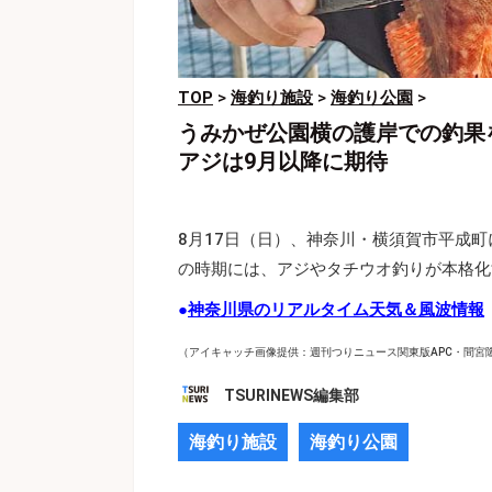
TOP
>
海釣り施設
>
海釣り公園
>
うみかぜ公園横の護岸での釣果
アジは9月以降に期待
8月17日（日）、神奈川・横須賀市平成
の時期には、アジやタチウオ釣りが本格化
●
神奈川県のリアルタイム天気＆風波情報
（アイキャッチ画像提供：週刊つりニュース関東版APC・間宮
TSURINEWS編集部
海釣り施設
海釣り公園