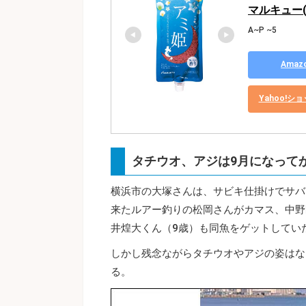
マルキュー(M
A~P ~5
Ama
Yahoo!
タチウオ、アジは9月になって
横浜市の大塚さんは、サビキ仕掛けでサバ
来たルアー釣りの松岡さんがカマス、中野
井煌大くん（9歳）も同魚をゲットしてい
しかし残念ながらタチウオやアジの姿はな
る。