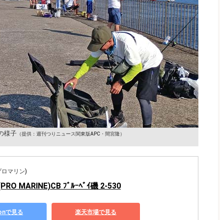
の様子
（提供：週刊つりニュース関東版APC・間宮隆）
(プロマリン)
O MARINE)CB ﾌﾞﾙｰﾍﾞｲ磯 2-530
zonで見る
楽天市場で見る