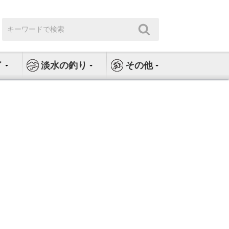
検
検
索:
索
イ
淡水の釣り
その他