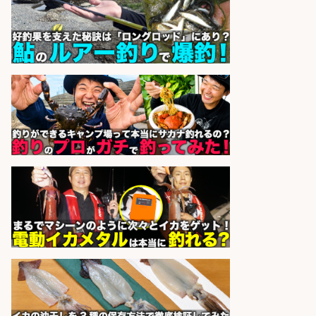
sponsored by 求人ボックス
倉庫での釣り用品の軽作業スタッ
フ/未経験歓迎/交通費支給/制服貸
与/正社員登用あり
株式会社REnista
会社名
sponsored by 求人ボックス
釣り具の部品製造、旋盤段取り、機
械作業
グローブライド株式会社
会社名
sponsored by 求人ボックス
日払いOKで即日収入/軽作業・物流
その他/「9月末までの短期」釣り具
のピッキング作業など/残業少なめ/
日勤&土日休み/未経験OK!