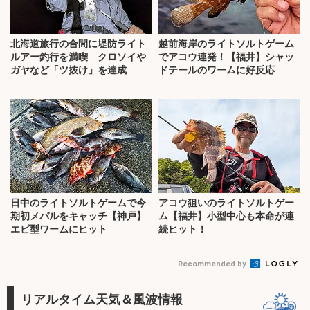
北海道旅行の合間に堤防ライト
越前海岸のライトソルトゲーム
ルアー釣行を満喫 クロソイや
でアコウ連発！【福井】シャッ
ガヤなど「ツ抜け」を達成
ドテールのワームに好反応
日中のライトソルトゲームで今
アコウ狙いのライトソルトゲー
期初メバルをキャッチ【神戸】
ム【福井】小型中心も本命が連
エビ型ワームにヒット
続ヒット！
Recommended by
リアルタイム天気＆風波情報