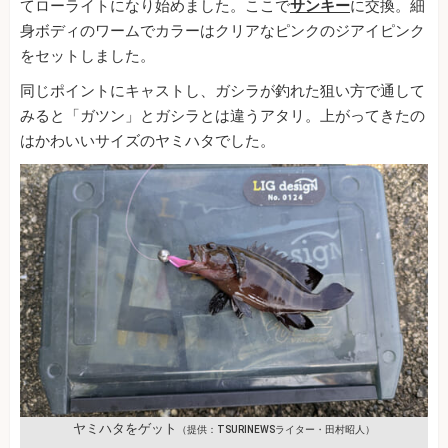
てローライトになり始めました。ここで
サンキー
に交換。細
身ボディのワームでカラーはクリアなピンクのジアイピンク
をセットしました。
同じポイントにキャストし、ガシラが釣れた狙い方で通して
みると「ガツン」とガシラとは違うアタリ。上がってきたの
はかわいいサイズのヤミハタでした。
ヤミハタをゲット
（提供：TSURINEWSライター・田村昭人）