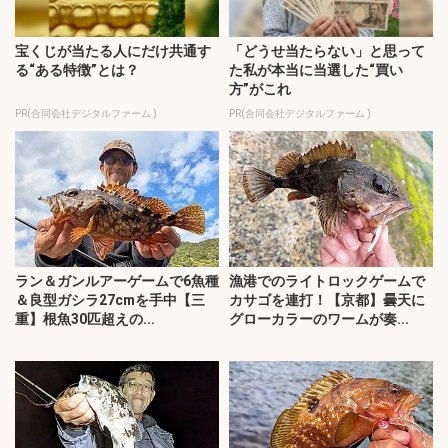
宝くじが当たる人にだけ共通す
「どうせ当たらない」と思って
る“ある特徴”とは？
た私が本当に当選した“買い
方”がこれ
PR(合同会社デジタルファーム )
PR(合同会社デジタルファーム )
ラン＆ガンルアーゲームで6魚種
漁港でのライトロックゲームで
＆良型ガシラ27cmを手中【三
カサゴを連打！【京都】曇天に
重】根魚30匹超えの...
グローカラーのワームが奏...