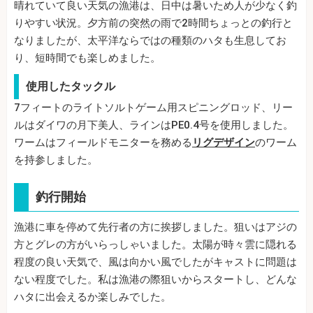
晴れていて良い天気の漁港は、日中は暑いため人が少なく釣
りやすい状況。夕方前の突然の雨で2時間ちょっとの釣行と
なりましたが、太平洋ならではの種類のハタも生息してお
り、短時間でも楽しめました。
使用したタックル
7フィートのライトソルトゲーム用スピニングロッド、リー
ルはダイワの月下美人、ラインはPE0.4号を使用しました。
ワームはフィールドモニターを務める
リグデザイン
のワーム
を持参しました。
釣行開始
漁港に車を停めて先行者の方に挨拶しました。狙いはアジの
方とグレの方がいらっしゃいました。太陽が時々雲に隠れる
程度の良い天気で、風は向かい風でしたがキャストに問題は
ない程度でした。私は漁港の際狙いからスタートし、どんな
ハタに出会えるか楽しみでした。