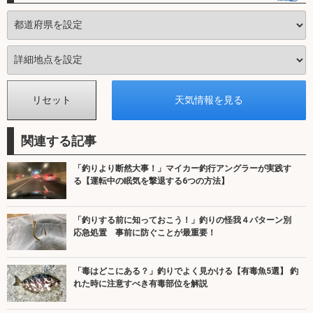
関連する記事
「釣りより断然大事！」マイカー釣行アングラーが実践す
る【運転中の眠気を撃退する6つの方法】
「釣りする前に知っておこう！」釣りの怪我４パターン別
応急処置 事前に防ぐことが最重要！
「毒はどこにある？」釣りでよく見かける【有毒魚5選】 釣
れた時に注意すべき有毒部位を解説