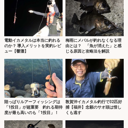
電動イカメタルは本当に釣れる
梅雨にメバルが釣れなくなる理
のか？ 導入メリットを実釣レビ
由とは？ 「魚が消えた」と感
ュー【響灘】
じる原因と攻略法を解説
陸っぱりルアーフィッシングは
敦賀沖イカメタル釣行で32匹好
「1投目」が超重要 釣れる期待
捕【福井】念願のサオ頭は惜し
度が最も高いのも「1投目」！
くも逃す