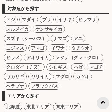
対象魚から探す
アジ
マダイ
ブリ
イサキ
ヒラマサ
スルメイカ
ケンサキイカ
スズキ（シーバス）
ナマズ
アユ
ニジマス
アマゴ
イワナ
タチウオ
ヒラメ
アオリイカ
メジナ（グレ・クロ）
クロダイ（チヌ）
シロギス
ハゼ
マゴチ
ワカサギ
ヤリイカ
マグロ
カツオ
ヘラブナ
ブラックバス
エリアから探す
北海道
東北エリア
関東エリア