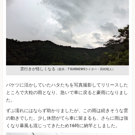
雲行きが怪しくなる
（提供：TSURINEWSライター・田村昭人）
バケツに活かしていたハタたちを写真撮影してリリースした
ところで大粒の雨となり、急いで車に戻ると豪雨になりまし
た。
ずぶ濡れにはならず助かりましたが、この雨は続きそうな雲
の動きでした。少し休憩がてら車に留まるも、さらに雨は強
くなり暴風も混じってきたため16時に納竿としました。