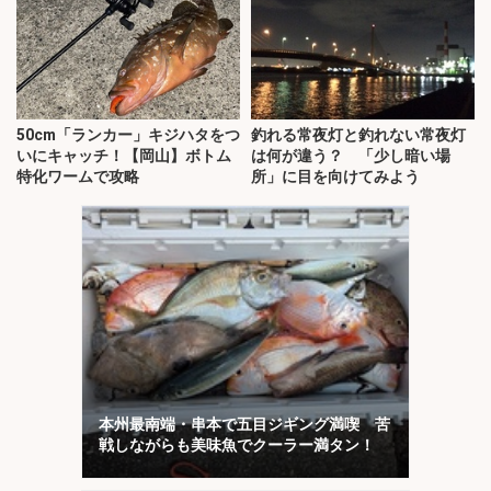
50cm「ランカー」キジハタをつ
釣れる常夜灯と釣れない常夜灯
いにキャッチ！【岡山】ボトム
は何が違う？ 「少し暗い場
特化ワームで攻略
所」に目を向けてみよう
本州最南端・串本で五目ジギング満喫 苦
戦しながらも美味魚でクーラー満タン！