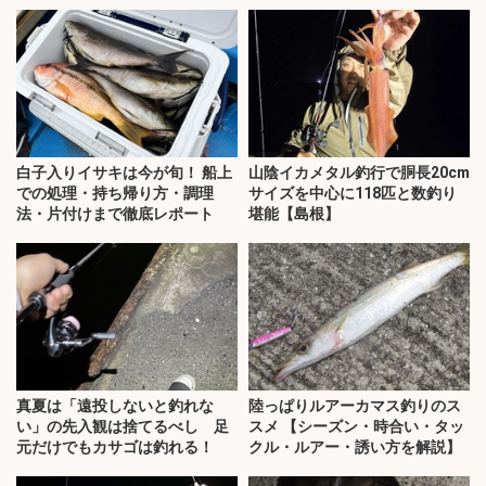
白子入りイサキは今が旬！ 船上
山陰イカメタル釣行で胴長20cm
での処理・持ち帰り方・調理
サイズを中心に118匹と数釣り
法・片付けまで徹底レポート
堪能【島根】
真夏は「遠投しないと釣れな
陸っぱりルアーカマス釣りのス
い」の先入観は捨てるべし 足
スメ 【シーズン・時合い・タッ
元だけでもカサゴは釣れる！
クル・ルアー・誘い方を解説】