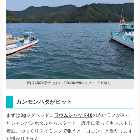
釣り場の様子
（提供：TSURINEWSライター・田村昭人）
カンモンハタがヒット
まずは3gジグヘッドに
ワウムシャッド40
の赤いラメが入っ
たシャンパンホタルからスタート。護岸に沿ってキャストし
着底、ゆっくりスイミングで狙うと「ココン」と当たります
が掛かりません。