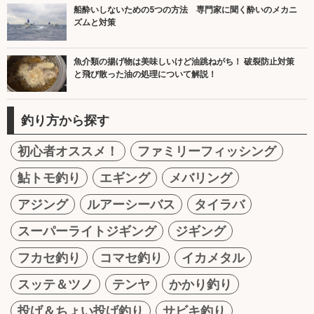
船酔いしないための5つの方法 専門家に聞く酔いのメカニ
ズムと対策
魚介類の揚げ物は美味しいけど油跳ねがち！ 破裂防止対策
と飛び散った油の処理について解説！
釣り方から探す
初心者オススメ！
ファミリーフィッシング
鮎トモ釣り
エギング
メバリング
アジング
ルアーシーバス
タイラバ
スーパーライトジギング
ジギング
フカセ釣り
コマセ釣り
イカメタル
スッテ＆ツノ
テンヤ
かかり釣り
投げ＆ちょい投げ釣り
サビキ釣り