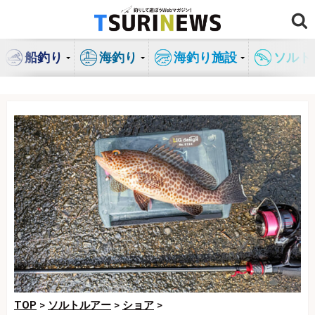
コ
ン
テ
船釣り
海釣り
海釣り施設
ソルト
ン
ツ
へ
ス
キ
ッ
プ
TOP
>
ソルトルアー
>
ショア
>