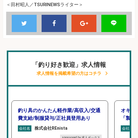
＜田村昭人／TSURINEWSライター＞
「釣り好き歓迎」求人情報
求人情報を掲載希望の方はコチラ
釣り具のかんたん軽作業/高収入/交通
オキア
費支給/制服貸与/正社員登用あり
「製造
株式会社REnista
会社名
会社名
sponsored by 求人ボックス