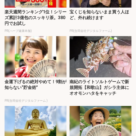
楽天週間ランキング1位！シリー
宝くじを知らないまま買う人ほ
ズ累計3億包のスッキリ茶。380
ど、外れ続けます
円でお試し
PR(ハーブ健康本舗)
PR(合同会社デジタルファーム)
金運下げるの絶対やめて！9割が
南紀のライトソルトゲームで新
知らない“貯金術”
規開拓【和歌山】ガシラ主体に
オオモンハタをキャッチ
PR(合同会社デジタルファーム )