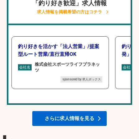
「釣り好き歓迎」求人情報
求人情報を掲載希望の方はコチラ
釣り好きを活かす「法人営業」/提案
釣り好
型ルート営業/直行直帰OK
発」/D
株式会社スポーツライフプラネッ
会社名
会社名
ツ
sponsored by 求人ボックス
さらに求人情報を見る