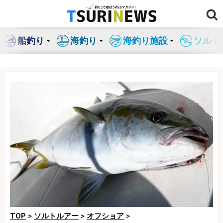
コ
ン
テ
船釣り
海釣り
海釣り施設
ソルト
ン
ツ
へ
ス
キ
ッ
プ
TOP
>
ソルトルアー
>
オフショア
>