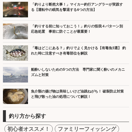
「釣りより断然大事！」マイカー釣行アングラーが実践す
る【運転中の眠気を撃退する6つの方法】
「釣りする前に知っておこう！」釣りの怪我４パターン別
応急処置 事前に防ぐことが最重要！
「毒はどこにある？」釣りでよく見かける【有毒魚5選】 釣
れた時に注意すべき有毒部位を解説
船酔いしないための5つの方法 専門家に聞く酔いのメカニ
ズムと対策
魚介類の揚げ物は美味しいけど油跳ねがち！ 破裂防止対策
と飛び散った油の処理について解説！
釣り方から探す
初心者オススメ！
ファミリーフィッシング