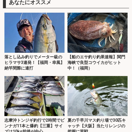
あなたにオススメ
落とし込み釣りでメーター級の
【船のエサ釣り釣果速報】関門
ヒラマサ3連発！【福岡・幸風】
海峡で良型コウイカがヒット
納竿間際に連打
中！（福岡）
志摩沖トンジギ釣行で2時間でビ
夏の千早川マス釣り場で30匹キ
ンナガ11本と爆釣【三重】サイ
ャッチ【大阪】当たりレンジの
ズは10kg前後が中心
把握に苦戦