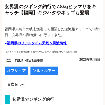
玄界灘のジギング釣行で7.8kgヒラマサをキ
ャッチ【福岡】キジハタやネリゴも登場
福岡県糸島市の岐志漁港にて開業した遊漁船アミーゴで8月2
日、玄界灘へ青物狙いに行ってきた。
●
福岡県のリアルタイム天気＆風波情報
（アイキャッチ画像提供：週刊つりニュース西部版APC・大須賀陽士）
2025年9月5日
TSURINEWS編集部
オフショア
ソルトルアー
目次
[
show
]
玄界灘でジギング釣行