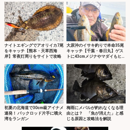
ナイトエギングでアオリイカ7尾
大原沖のイサキ釣りで本命35尾
をキャッチ【熊本・天草西海
キャッチ【千葉・春日丸】ゲス
岸】常夜灯周りをサイトで攻略
トに43cmメジナやマダイもヒッ
ト
初夏の北海道で30cm級アイナメ
梅雨にメバルが釣れなくなる理
連発！ パックロッド片手に噴火
由とは？ 「魚が消えた」と感
湾をランガン
じる原因と攻略法を解説