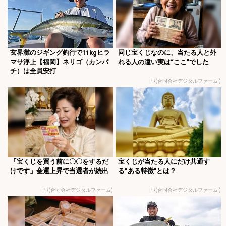
玄界灘のジギング釣行で11kgヒラ
同じ宝くじなのに、当たる人と外
マサ浮上【福岡】ネリゴ（カンパ
れる人の違い実は“ここ”でした
チ）は全員安打
PR(合同会社デジタルファーム )
「宝くじを買う前に〇〇をするだ
宝くじが当たる人にだけ共通す
けです」金運上昇で当選者が続出
る“ある特徴”とは？
PR(合同会社デジタルファーム)
PR(合同会社デジタルファーム )