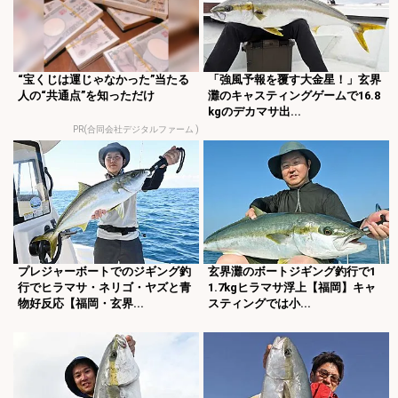
“宝くじは運じゃなかった”当たる
「強風予報を覆す大金星！」玄界
人の“共通点”を知っただけ
灘のキャスティングゲームで16.8
kgのデカマサ出...
PR(合同会社デジタルファーム )
プレジャーボートでのジギング釣
玄界灘のボートジギング釣行で1
行でヒラマサ・ネリゴ・ヤズと青
1.7kgヒラマサ浮上【福岡】キャ
物好反応【福岡・玄界...
スティングでは小...