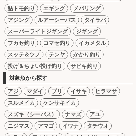
鮎トモ釣り
エギング
メバリング
アジング
ルアーシーバス
タイラバ
スーパーライトジギング
ジギング
フカセ釣り
コマセ釣り
イカメタル
スッテ＆ツノ
テンヤ
かかり釣り
投げ＆ちょい投げ釣り
サビキ釣り
対象魚から探す
アジ
マダイ
ブリ
イサキ
ヒラマサ
スルメイカ
ケンサキイカ
スズキ（シーバス）
ナマズ
アユ
ニジマス
アマゴ
イワナ
タチウオ