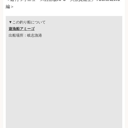
編＞
▼この釣り船について
遊漁船アミーゴ
出船場所：岐志漁港