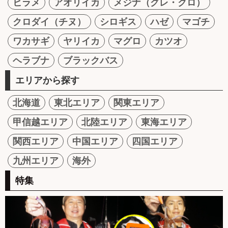
ヒラメ
アオリイカ
メジナ（グレ・クロ）
クロダイ（チヌ）
シロギス
ハゼ
マゴチ
ワカサギ
ヤリイカ
マグロ
カツオ
ヘラブナ
ブラックバス
エリアから探す
北海道
東北エリア
関東エリア
甲信越エリア
北陸エリア
東海エリア
関西エリア
中国エリア
四国エリア
九州エリア
海外
特集