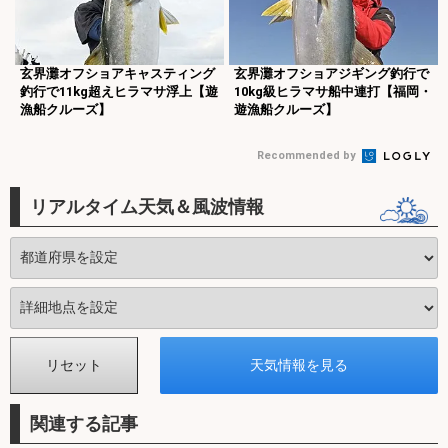
玄界灘オフショアキャスティング
玄界灘オフショアジギング釣行で
釣行で11kg超えヒラマサ浮上【遊
10kg級ヒラマサ船中連打【福岡・
漁船クルーズ】
遊漁船クルーズ】
Recommended by
リアルタイム天気＆風波情報
関連する記事