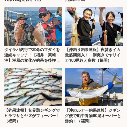
タイラバ釣行で本命のマダイを
【沖釣り釣果速報】夜焚きイカ
連続キャッチ！【福井・茱崎
最盛期突入！ 胴突きでヤリイ
沖】潮風の変化が釣果を後押し
カ100尾超え多数（福岡）
【釣果速報】玄界灘ジギングで
【沖のルアー釣果速報】ジギン
ヒラマサとヤズがフィーバー！
グ便で船中青物80尾オーバーと
（福岡）
爆釣！（福岡）