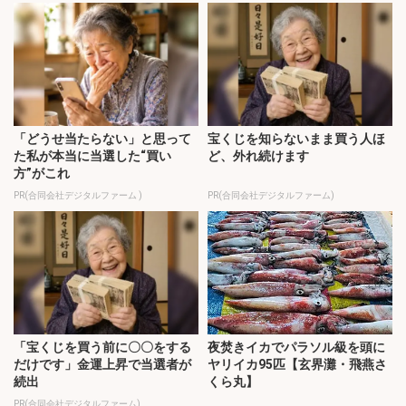
「どうせ当たらない」と思って
宝くじを知らないまま買う人ほ
た私が本当に当選した“買い
ど、外れ続けます
方”がこれ
PR(合同会社デジタルファーム )
PR(合同会社デジタルファーム)
「宝くじを買う前に〇〇をする
夜焚きイカでパラソル級を頭に
だけです」金運上昇で当選者が
ヤリイカ95匹【玄界灘・飛燕さ
続出
くら丸】
PR(合同会社デジタルファーム)