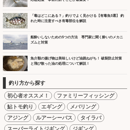
「毒はどこにある？」釣りでよく見かける【有毒魚5選】 釣
れた時に注意すべき有毒部位を解説
船酔いしないための5つの方法 専門家に聞く酔いのメカニ
ズムと対策
魚介類の揚げ物は美味しいけど油跳ねがち！ 破裂防止対策
と飛び散った油の処理について解説！
釣り方から探す
初心者オススメ！
ファミリーフィッシング
鮎トモ釣り
エギング
メバリング
アジング
ルアーシーバス
タイラバ
スーパーライトジギング
ジギング