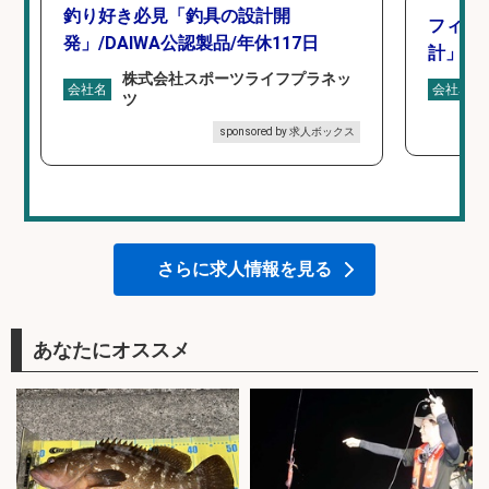
釣り好き必見「釣具の設計開
フィッ
発」/DAIWA公認製品/年休117日
計」
株式会社スポーツライフプラネッ
会社名
会社名
ツ
sponsored by 求人ボックス
さらに求人情報を見る
あなたにオススメ