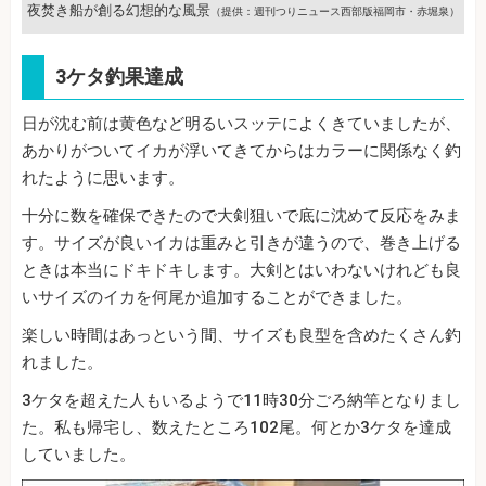
夜焚き船が創る幻想的な風景
（提供：週刊つりニュース西部版福岡市・赤堀泉）
3ケタ釣果達成
日が沈む前は黄色など明るいスッテによくきていましたが、
あかりがついてイカが浮いてきてからはカラーに関係なく釣
れたように思います。
十分に数を確保できたので大剣狙いで底に沈めて反応をみま
す。サイズが良いイカは重みと引きが違うので、巻き上げる
ときは本当にドキドキします。大剣とはいわないけれども良
いサイズのイカを何尾か追加することができました。
楽しい時間はあっという間、サイズも良型を含めたくさん釣
れました。
3ケタを超えた人もいるようで11時30分ごろ納竿となりまし
た。私も帰宅し、数えたところ102尾。何とか3ケタを達成
していました。