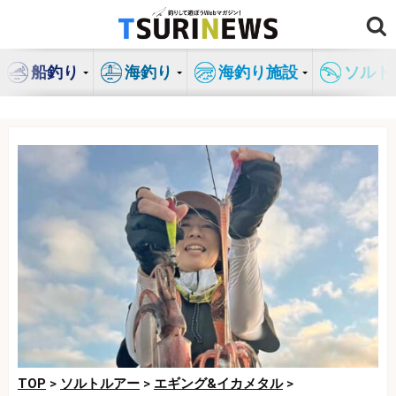
コ
ン
テ
船釣り
海釣り
海釣り施設
ソルト
ン
ツ
へ
ス
キ
ッ
プ
TOP
>
ソルトルアー
>
エギング&イカメタル
>