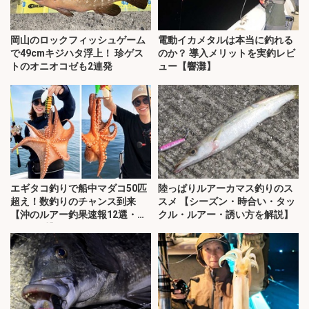
岡山のロックフィッシュゲーム
電動イカメタルは本当に釣れる
で49cmキジハタ浮上！ 珍ゲス
のか？ 導入メリットを実釣レビ
トのオニオコゼも2連発
ュー【響灘】
エギタコ釣りで船中マダコ50匹
陸っぱりルアーカマス釣りのス
超え！数釣りのチャンス到来
スメ 【シーズン・時合い・タッ
【沖のルアー釣果速報12選・愛
クル・ルアー・誘い方を解説】
知・三重】