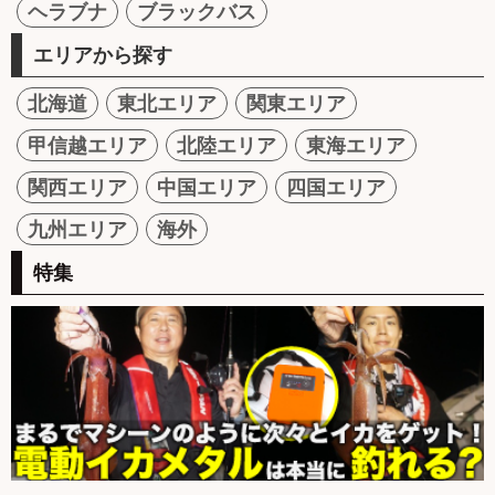
ヘラブナ
ブラックバス
エリアから探す
北海道
東北エリア
関東エリア
甲信越エリア
北陸エリア
東海エリア
関西エリア
中国エリア
四国エリア
九州エリア
海外
特集