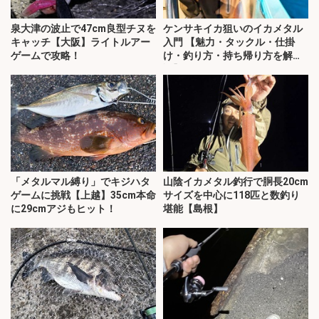
泉大津の波止で47cm良型チヌを
ケンサキイカ狙いのイカメタル
キャッチ【大阪】ライトルアー
入門 【魅力・タックル・仕掛
ゲームで攻略！
け・釣り方・持ち帰り方を解
説】
「メタルマル縛り」でキジハタ
山陰イカメタル釣行で胴長20cm
ゲームに挑戦【上越】35cm本命
サイズを中心に118匹と数釣り
に29cmアジもヒット！
堪能【島根】