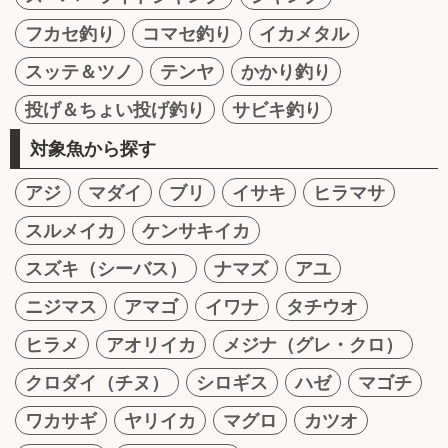
フカセ釣り
コマセ釣り
イカメタル
スッテ＆ツノ
テンヤ
かかり釣り
投げ＆ちょい投げ釣り
サビキ釣り
対象魚から探す
アジ
マダイ
ブリ
イサキ
ヒラマサ
スルメイカ
ケンサキイカ
スズキ（シーバス）
ナマズ
アユ
ニジマス
アマゴ
イワナ
タチウオ
ヒラメ
アオリイカ
メジナ（グレ・クロ）
クロダイ（チヌ）
シロギス
ハゼ
マゴチ
ワカサギ
ヤリイカ
マグロ
カツオ