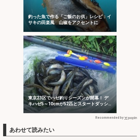
釣った魚で作る「ご飯のお供」レシピ：イ
サキの田楽風 山椒をアクセントに
東京23区でハゼ釣りシーズンが開幕！ デ
キハゼ5～10cmが52匹とスタートダッシ
ュに成功
Recommended by