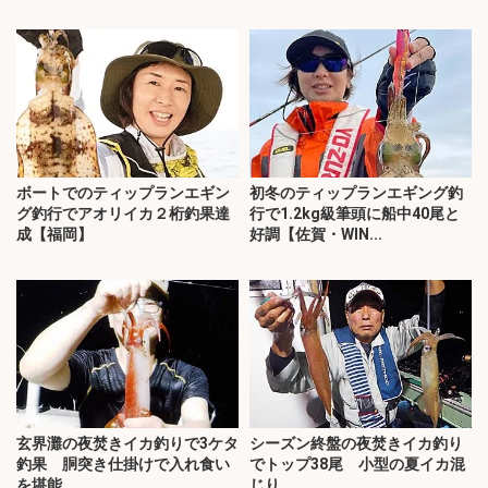
ボートでのティップランエギン
初冬のティップランエギング釣
グ釣行でアオリイカ２桁釣果達
行で1.2kg級筆頭に船中40尾と
成【福岡】
好調【佐賀・WIN...
玄界灘の夜焚きイカ釣りで3ケタ
シーズン終盤の夜焚きイカ釣り
釣果 胴突き仕掛けで入れ食い
でトップ38尾 小型の夏イカ混
を堪能
じり