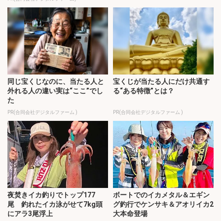
同じ宝くじなのに、当たる人と
宝くじが当たる人にだけ共通す
外れる人の違い実は“ここ”でし
る“ある特徴”とは？
た
PR(合同会社デジタルファーム )
PR(合同会社デジタルファーム )
夜焚きイカ釣りでトップ177
ボートでのイカメタル＆エギン
尾 釣れたイカ泳がせて7kg頭
グ釣行でケンサキ＆アオリイカ2
にアラ3尾浮上
大本命登場