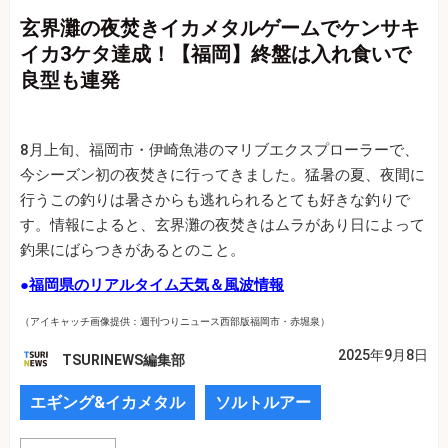
玄界灘の夜焚きイカメタルゲームでケンサキ
イカ3ケタ達成！【福岡】終盤は入れ食いで
良型も連発
8月上旬、福岡市・伊崎魚港のマリブエクスプローラーで、
今シーズン初の夜焚きに行ってきました。猛暑の夏、夜間に
行うこの釣りは暑さからも逃れられるとても好きな釣りで
す。情報によると、玄界灘の夜焚きはムラがあり日によって
釣果にばらつきがあるとのこと。
●
福岡県のリアルタイム天気＆風波情報
（アイキャッチ画像提供：週刊つりニュース西部版福岡市・赤堀泉）
2025年9月8日
TSURINEWS編集部
エギング&イカメタル
ソルトルアー