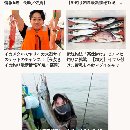
情報6選・長崎／佐賀】
【船釣り釣果最新情報13選・玄
界灘】
イカメタルでヤリイカ大型サイ
伝統釣法「高仕掛け」でノマセ
ズゲットのチャンス！【夜焚き
釣りに挑戦！【加太】 イワシ付
イカ釣り最新情報20選・福岡】
けに苦戦も本命マダイをキャッ
チ！