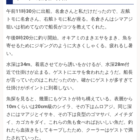
午前11時30分に出船。名倉さんと私だけだったので、左舷
トモに名倉さん、右舷トモに私が座る。名倉さんはシマアジ
狙いは初めてなので船長がコツを教えてくれた。
午後0時20分に釣り開始。オキアミのまきエサをまき、魚を
寄せるためにジギングのように大きくしゃくる。疲れるし暑
い。
水深は34m。着底させてから誘いをかけるが、水深28m付
近で仕掛けが止まる。ゲストにエサを食われたようだ。船長
が言っていたのはこれだったのか。確かにゲストが多すぎて
仕掛けがポイントに到着しない。
魚探を見ると、幾重にもゲストが待ち構えている。表層から
10mくらいは20cm級のシイラ、その下はムロアジ。同じ深
さにはマアジとイサキ、その下は良型のゴマサバ、メイチダ
イ、カゴカキダイ。これらの魚も食べればおいしい魚だ。釣
れたら血抜きをしてキープしたため、クーラーはゲストで満
たされていった。