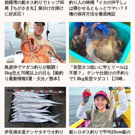
相模湾の船キス釣りでトップ45
釣り人の特権『イカの沖干し』
尾【ちがさき丸】振分け仕掛け
は寝かせるともっとウマい？ 3
に好反応！
種の保存方法を徹底検証
島原沖でマダコ釣りが順調！
「良型タコ狙いに竿とリールは
5kg交え70尾以上の日も【船釣
不要？」 テンヤ仕掛けの手釣り
り最新情報5選・大分／熊本】
で1.8kg良型マダコ！【川崎
丸・東京湾】
伊良湖水道テンヤタチウオ釣り
船シロギス釣りで平均20cm級の