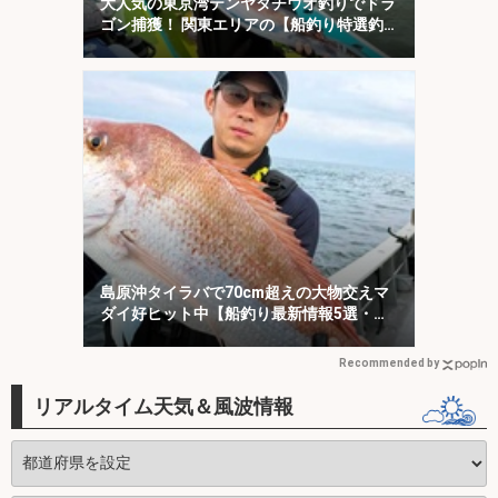
大人気の東京湾テンヤタチウオ釣りでドラ
ゴン捕獲！ 関東エリアの【船釣り特選釣
果7選】
島原沖タイラバで70cm超えの大物交えマ
ダイ好ヒット中【船釣り最新情報5選・大
分／熊本】
Recommended by
リアルタイム天気＆風波情報