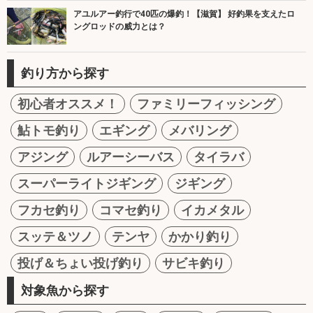
アユルアー釣行で40匹の爆釣！【滋賀】 好釣果を支えたロ
ングロッドの威力とは？
釣り方から探す
初心者オススメ！
ファミリーフィッシング
鮎トモ釣り
エギング
メバリング
アジング
ルアーシーバス
タイラバ
スーパーライトジギング
ジギング
フカセ釣り
コマセ釣り
イカメタル
スッテ＆ツノ
テンヤ
かかり釣り
投げ＆ちょい投げ釣り
サビキ釣り
対象魚から探す