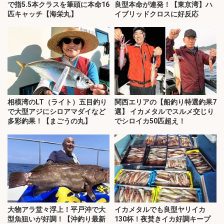
で指5.5本クラスを筆頭に本命16
良型本命が連発！【東京湾】ハ
匹キャッチ【海栄丸】
イブリッドクロスに好反応
相模湾のLT（ライト）五目釣り
関西エリアの【船釣り特選釣果7
で大型アジにシロアマダイなど
選】 イカメタルでスルメ交じり
多彩釣果！【まごうの丸】
でシロイカ50匹超え！
大物アラ堂々浮上！平戸沖で大
イカメタルでも良型ヤリイカ
型魚狙いが好調！【沖釣り最新
130杯！夜焚きイカ好調キープ