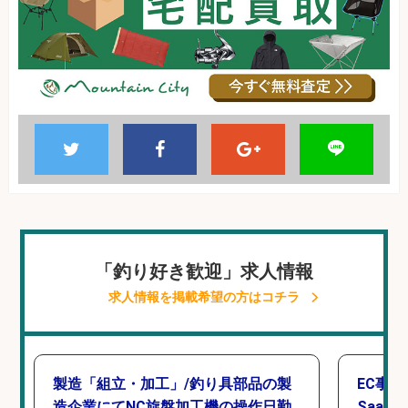
「釣り好き歓迎」求人情報
求人情報を掲載希望の方はコチラ
製造「組立・加工」/釣り具部品の製
EC事
造企業にてNC旋盤加工機の操作日勤
Saa