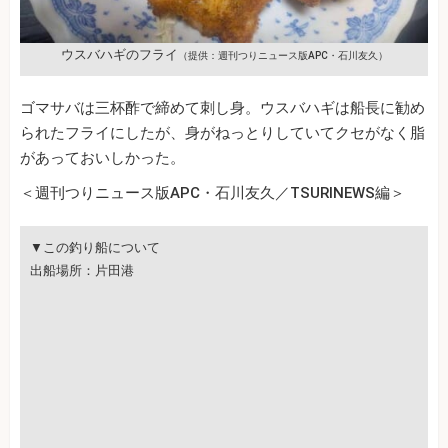
ウスバハギのフライ
（提供：週刊つりニュース版APC・石川友久）
ゴマサバは三杯酢で締めて刺し身。ウスバハギは船長に勧め
られたフライにしたが、身がねっとりしていてクセがなく脂
があっておいしかった。
＜週刊つりニュース版APC・石川友久／TSURINEWS編＞
▼この釣り船について
出船場所：片田港