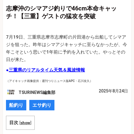
志摩沖のシマアジ釣りで46cm本命キャッ
チ！【三重】ゲストの猛攻を突破
7月19日、三重県志摩市志摩町の片田港から出船してシマア
ジを狙った。昨年はシマアジキャッチに至らなかったが、今
年こそという思いで1年前に予約を入れていた。やっとその
日が来た。
●
三重県のリアルタイム天気＆風波情報
（アイキャッチ画像提供：週刊つりニュース版APC・石川友久）
2025年8月24日
TSURINEWS編集部
船釣り
エサ釣り
目次
[
show
]