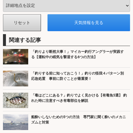
関連する記事
「釣りより断然大事！」マイカー釣行アングラーが実践す
る【運転中の眠気を撃退する6つの方法】
「釣りする前に知っておこう！」釣りの怪我４パターン別
応急処置 事前に防ぐことが最重要！
「毒はどこにある？」釣りでよく見かける【有毒魚5選】 釣
れた時に注意すべき有毒部位を解説
船酔いしないための5つの方法 専門家に聞く酔いのメカニ
ズムと対策