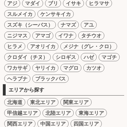
アジ
マダイ
ブリ
イサキ
ヒラマサ
スルメイカ
ケンサキイカ
スズキ（シーバス）
ナマズ
アユ
ニジマス
アマゴ
イワナ
タチウオ
ヒラメ
アオリイカ
メジナ（グレ・クロ）
クロダイ（チヌ）
シロギス
ハゼ
マゴチ
ワカサギ
ヤリイカ
マグロ
カツオ
ヘラブナ
ブラックバス
エリアから探す
北海道
東北エリア
関東エリア
甲信越エリア
北陸エリア
東海エリア
関西エリア
中国エリア
四国エリア