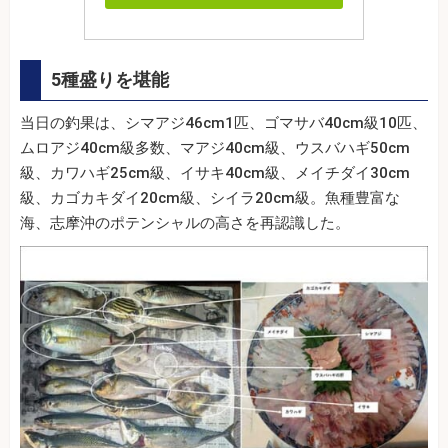
5種盛りを堪能
当日の釣果は、シマアジ46cm1匹、ゴマサバ40cm級10匹、
ムロアジ40cm級多数、マアジ40cm級、ウスバハギ50cm
級、カワハギ25cm級、イサキ40cm級、メイチダイ30cm
級、カゴカキダイ20cm級、シイラ20cm級。魚種豊富な
海、志摩沖のポテンシャルの高さを再認識した。