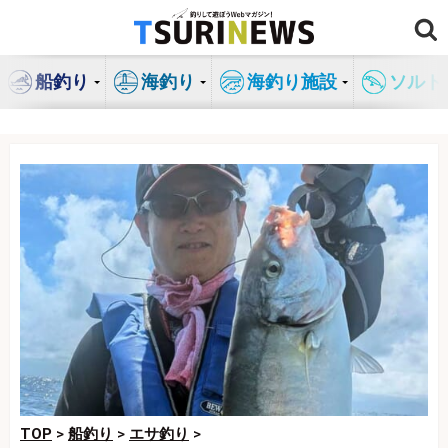
コ
ン
テ
船釣り
海釣り
海釣り施設
ソルト
ン
ツ
へ
ス
キ
ッ
プ
TOP
>
船釣り
>
エサ釣り
>