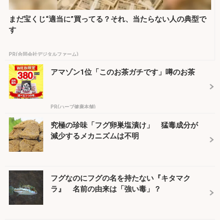
まだ宝くじ“適当に”買ってる？それ、当たらない人の典型で
す
PR(合同会社デジタルファーム)
アマゾン1位「このお茶ガチです」噂のお茶
PR(ハーブ健康本舗)
究極の珍味「フグ卵巣塩漬け」 猛毒成分が
減少するメカニズムは不明
フグなのにフグの名を持たない『キタマク
ラ』 名前の由来は「強い毒」？