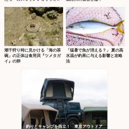
だった
潮干狩り時に見かける「海の茶
「猛暑で魚が消える？」 夏の高
碗」の正体は食用貝『ツメタガ
水温が釣果に与える影響と攻略
イ』の卵
法
釣りとキャンプを両立！ 東京アウトドア