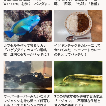
Wonders』を歩く パンダまで
郎」「四郎」「七郎」「敦盛」
展示？
カプセルを作って寝るサカナ
イソギンチャクをカレーにして
『ハゲブダイ』のスゴい睡眠
食べてみた シーフードカレー
技 透明なゼリーがベッドに？
の具としてバッチリ！
ウーパールーパーみたいなオタ
3つの呼吸方法を併用する淡水魚
マジャクシを持ち帰って飼育し
『ドジョウ』 不思議な生態と
たら『カスミサンショウウオ』
適応力の秘密とは？