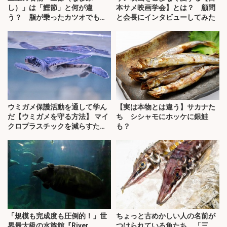
し）」は「鰹節」と何が違
本サメ映画学会】とは？ 顧問
う？ 脂が乗ったカツオでも作
と会長にインタビューしてみた
れる
ウミガメ保護活動を通して学ん
【実は本物とは違う】サカナた
だ【ウミガメを守る方法】 マイ
ち シシャモにホッケに銀鮭
クロプラスチックを減らすため
も？
に
「規模も完成度も圧倒的！」世
ちょっと古めかしい人の名前が
界最大級の水族館『River
つけられている魚たち 「三