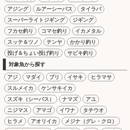
アジング
ルアーシーバス
タイラバ
スーパーライトジギング
ジギング
フカセ釣り
コマセ釣り
イカメタル
スッテ＆ツノ
テンヤ
かかり釣り
投げ＆ちょい投げ釣り
サビキ釣り
対象魚から探す
アジ
マダイ
ブリ
イサキ
ヒラマサ
スルメイカ
ケンサキイカ
スズキ（シーバス）
ナマズ
アユ
ニジマス
アマゴ
イワナ
タチウオ
ヒラメ
アオリイカ
メジナ（グレ・クロ）