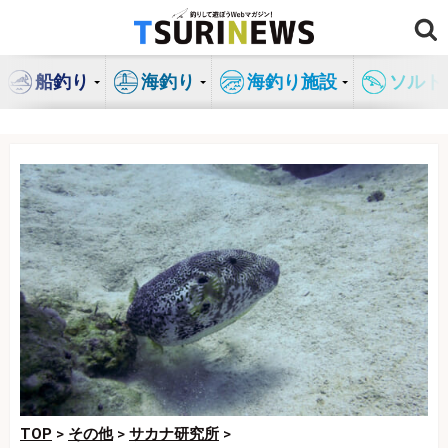
コ
ン
テ
船釣り
海釣り
海釣り施設
ソルト
ン
ツ
へ
ス
キ
ッ
プ
TOP
>
その他
>
サカナ研究所
>