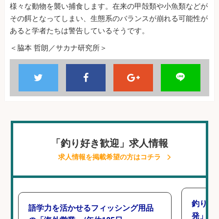
様々な動物を襲い捕食します。在来の甲殻類や小魚類などが
その餌となってしまい、生態系のバランスが崩れる可能性が
あると学者たちは警告しているそうです。
＜脇本 哲朗／サカナ研究所＞
「釣り好き歓迎」求人情報
求人情報を掲載希望の方はコチラ
釣り好
語学力を活かせるフィッシング用品
発」/D