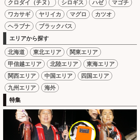
クロダイ（チヌ）
シロギス
ハゼ
マゴチ
ワカサギ
ヤリイカ
マグロ
カツオ
ヘラブナ
ブラックバス
エリアから探す
北海道
東北エリア
関東エリア
甲信越エリア
北陸エリア
東海エリア
関西エリア
中国エリア
四国エリア
九州エリア
海外
特集