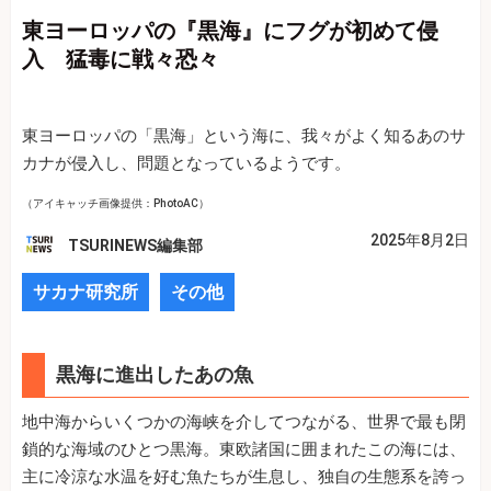
東ヨーロッパの『黒海』にフグが初めて侵
入 猛毒に戦々恐々
東ヨーロッパの「黒海」という海に、我々がよく知るあのサ
カナが侵入し、問題となっているようです。
（アイキャッチ画像提供：PhotoAC）
2025年8月2日
TSURINEWS編集部
サカナ研究所
その他
黒海に進出したあの魚
地中海からいくつかの海峡を介してつながる、世界で最も閉
鎖的な海域のひとつ黒海。東欧諸国に囲まれたこの海には、
主に冷涼な水温を好む魚たちが生息し、独自の生態系を誇っ