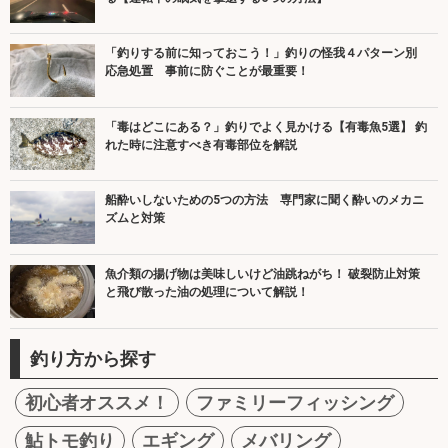
「釣りする前に知っておこう！」釣りの怪我４パターン別
応急処置 事前に防ぐことが最重要！
「毒はどこにある？」釣りでよく見かける【有毒魚5選】 釣
れた時に注意すべき有毒部位を解説
船酔いしないための5つの方法 専門家に聞く酔いのメカニ
ズムと対策
魚介類の揚げ物は美味しいけど油跳ねがち！ 破裂防止対策
と飛び散った油の処理について解説！
釣り方から探す
初心者オススメ！
ファミリーフィッシング
鮎トモ釣り
エギング
メバリング