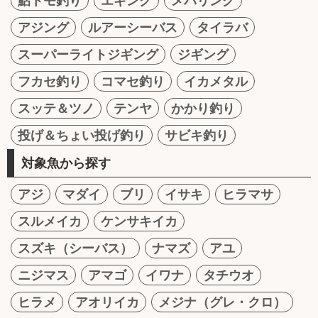
鮎トモ釣り
エギング
メバリング
アジング
ルアーシーバス
タイラバ
スーパーライトジギング
ジギング
フカセ釣り
コマセ釣り
イカメタル
スッテ＆ツノ
テンヤ
かかり釣り
投げ＆ちょい投げ釣り
サビキ釣り
対象魚から探す
アジ
マダイ
ブリ
イサキ
ヒラマサ
スルメイカ
ケンサキイカ
スズキ（シーバス）
ナマズ
アユ
ニジマス
アマゴ
イワナ
タチウオ
ヒラメ
アオリイカ
メジナ（グレ・クロ）