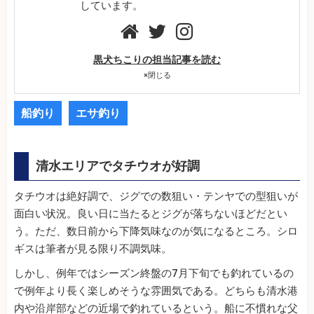
しています。
黒犬ちこりの担当記事を読む
×
閉じる
船釣り
エサ釣り
清水エリアでタチウオが好調
タチウオは絶好調で、ジグでの数狙い・テンヤでの型狙いが
面白い状況。良い日に当たるとジグが落ちないほどだとい
う。ただ、数日前から下降気味なのが気になるところ。シロ
ギスは筆者が見る限り不調気味。
しかし、例年ではシーズン終盤の7月下旬でも釣れているの
で例年より長く楽しめそうな雰囲気である。どちらも清水港
内や沿岸部などの近場で釣れているという。船に不慣れな父