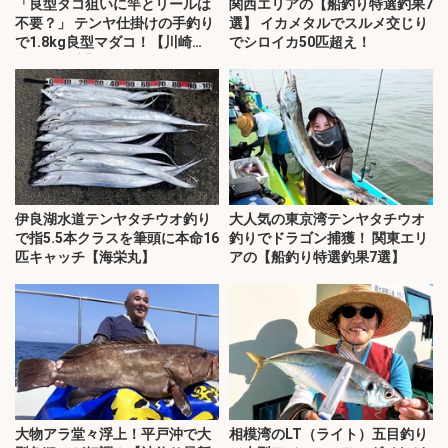
「良型タコ狙いに竿とリールは
関西エリアの【船釣り特選釣果7
不要？」 テンヤ仕掛けの手釣り
選】 イカメタルでスルメ交じり
で1.8kg良型マダコ！【川崎
でシロイカ50匹超え！
丸・東京湾】
伊良湖水道テンヤタチウオ釣り
大人気の東京湾テンヤタチウオ
で指5.5本クラスを筆頭に本命16
釣りでドラゴン捕獲！ 関東エリ
匹キャッチ【海栄丸】
アの【船釣り特選釣果7選】
大物アラ堂々浮上！平戸沖で大
相模湾のLT（ライト）五目釣り