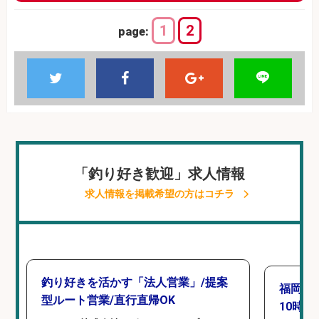
1
2
page:
「釣り好き歓迎」求人情報
求人情報を掲載希望の方はコチラ
釣り好きを活かす「法人営業」/提案
福岡「
型ルート営業/直行直帰OK
10時間