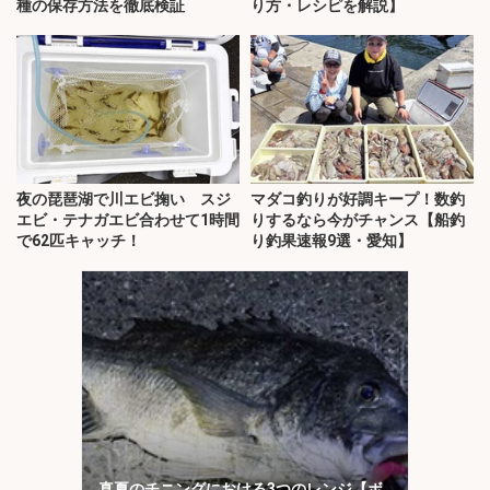
種の保存方法を徹底検証
り方・レシピを解説】
夜の琵琶湖で川エビ掬い スジ
マダコ釣りが好調キープ！数釣
エビ・テナガエビ合わせて1時間
りするなら今がチャンス【船釣
で62匹キャッチ！
り釣果速報9選・愛知】
真夏のチニングにおける3つのレンジ【ボ