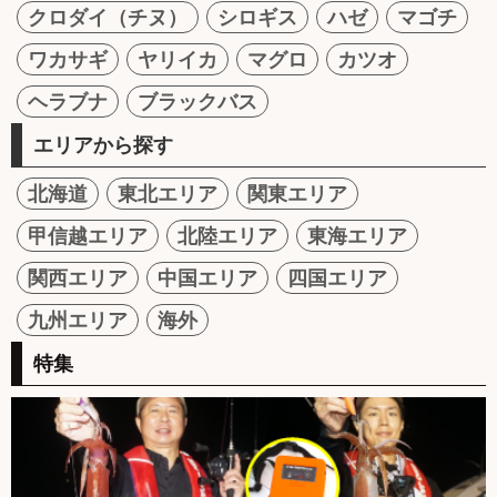
クロダイ（チヌ）
シロギス
ハゼ
マゴチ
ワカサギ
ヤリイカ
マグロ
カツオ
ヘラブナ
ブラックバス
エリアから探す
北海道
東北エリア
関東エリア
甲信越エリア
北陸エリア
東海エリア
関西エリア
中国エリア
四国エリア
九州エリア
海外
特集