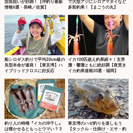
型魚狙いが好調！【沖釣り最新
で大型アジにシロアマダイなど
情報6選・長崎／佐賀】
多彩釣果！【まごうの丸】
船シロギス釣りで平均20cm級の
イカ100匹超え釣果続々！玄界
良型本命が連発！【東京湾】ハ
灘・響灘ともに絶好調【夜焚き
イブリッドクロスに好反応
イカ釣果速報20選・福岡】
釣り人の特権『イカの沖干し』
東京湾のハゼ釣りを楽しもう
は寝かせるともっとウマい？ 3
【タックル・仕掛け・エサ・釣