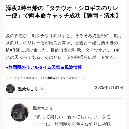
深夜2時出船の「タチウオ・シロギスのリレ
ー便」で両本命キャッチ成功【静岡・清水】
夏の夜遊び「船タチウオ釣り」と、そろそろ終盤戦の「船キ
ス釣り」のリレー便が出ると聞き、父親と一緒に清水港の
MARSⅡ
に飛び乗った。目的は夏の味覚、タチウオとシロギ
スの天ぷらである。そのリレー便の模様をレポートする。
●
静岡県のリアルタイム天気＆風波情報
（アイキャッチ画像提供：TSURINEWSライター黒犬ちこり）
2025年7月31日
黒犬ちこり
黒犬ちこり
『釣って楽しい、食べておいしい』をモ
ットーに、静岡県から色んな釣りに挑戦