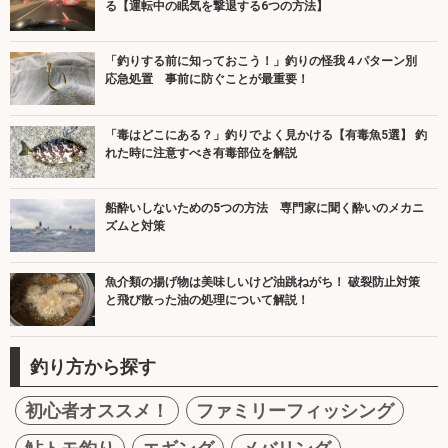
る【運転中の眠気を撃退する6つの方法】
「釣りする前に知っておこう！」釣りの怪我４パターン別
応急処置 事前に防ぐことが最重要！
「毒はどこにある？」釣りでよく見かける【有毒魚5選】 釣
れた時に注意すべき有毒部位を解説
船酔いしないための5つの方法 専門家に聞く酔いのメカニ
ズムと対策
魚介類の揚げ物は美味しいけど油跳ねがち！ 破裂防止対策
と飛び散った油の処理について解説！
釣り方から探す
初心者オススメ！
ファミリーフィッシング