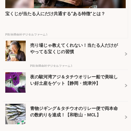
宝くじが当たる人にだけ共通する“ある特徴”とは？
PR(合同会社デジタルファーム )
売り場じゃ教えてくれない！当たる人だけが
やってる宝くじの習慣
PR(合同会社デジタルファーム )
夜の駿河湾アジ＆タチウオリレー船で美味し
い好土産をゲット【静岡・焼津沖】
青物ジギング＆タチウオのリレー便で両本命
の数釣りを達成！【和歌山・MCL】