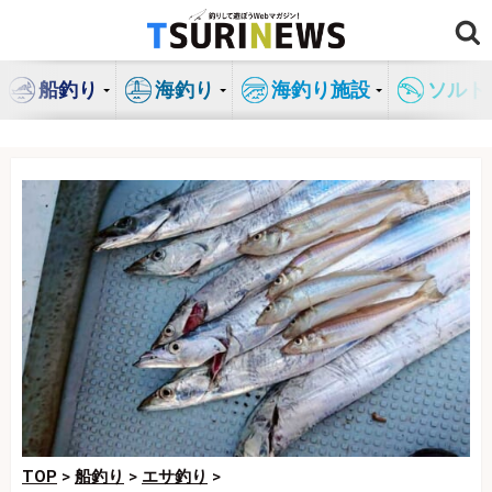
コ
ン
テ
船釣り
海釣り
海釣り施設
ソルト
ン
ツ
へ
ス
キ
ッ
プ
TOP
>
船釣り
>
エサ釣り
>