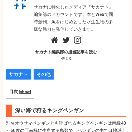
サカナに特化したメディア『サカナト』
編集部のアカウントです。本とWebで同
時創刊。魚をはじめとした水生生物の多
様な魅力を発信していきます。
サカナト編集部の担当記事を読む
×
閉じる
サカナト
その他
目次
[
show
]
深い海で狩るキングペンギン
別名オウサマペンギンとも呼ばれるキングペンギンは南緯40
～60度の亜南極に生息する鳥類で、ペンギンの中では地球上