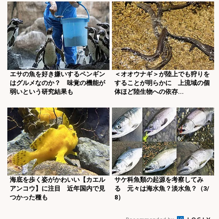
エサの魚を好き嫌いするペンギン
＜オオウナギ＞が陸上でも狩りを
はグルメなのか？ 味覚の機能が
することが明らかに 上流域の個
弱いという研究結果も
体ほど陸生物への依存...
海底を歩く姿がかわいい【カエル
サケ科魚類の起源を考察してみ
アンコウ】に注目 近年国内で見
る 元々は海水魚？淡水魚？（3/
つかった種も
8）