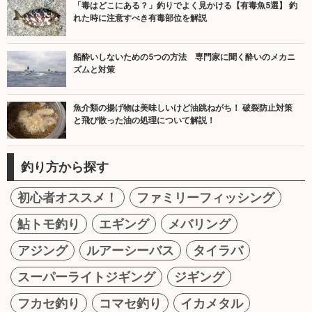
「毒はどこにある？」釣りでよく見かける【有毒魚5選】 釣
れた時に注意すべき有毒部位を解説
船酔いしないための5つの方法 専門家に聞く酔いのメカニ
ズムと対策
魚介類の揚げ物は美味しいけど油跳ねがち！ 破裂防止対策
と飛び散った油の処理について解説！
釣り方から探す
初心者オススメ！
ファミリーフィッシング
鮎トモ釣り
エギング
メバリング
アジング
ルアーシーバス
タイラバ
スーパーライトジギング
ジギング
フカセ釣り
コマセ釣り
イカメタル