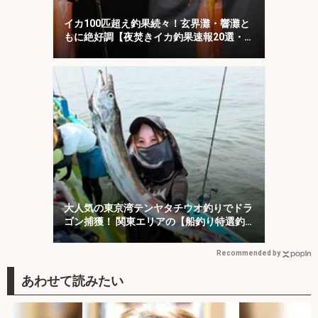
イカ100匹超え釣果続々！玄界灘・響灘と
もに絶好調【夜焚きイカ釣果速報20選・福
岡】
大人気の東京湾テンヤタチウオ釣りでドラ
ゴン捕獲！ 関東エリアの【船釣り特選釣
果7選】
Recommended by