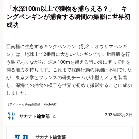
「水深100m以上で獲物を捕らえる？」 キ
ングペンギンが捕食する瞬間の撮影に世界初
成功
亜南極に生息するキングペンギン（別名：オウサマペンギ
ン）は、地球上で2番目に大きいペンギンです。肺呼吸を行
う鳥でありながら、深さ100mを超える暗い海に潜って餌を
捕る能力を持ちます。これまで採餌行動の詳細は不明でした
が、東京大学とフランスの研究チームが小型カメラを装着
し、深海での捕食の様子を世界で初めて撮影することに成功
しました。
（アイキャッチ画像提供：PhotoAC）
2025年8月3日
サカナト編集部
サカナト編集部