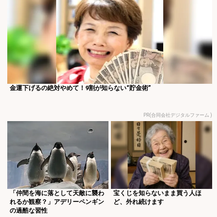
金運下げるの絶対やめて！9割が知らない“貯金術”
PR(合同会社デジタルファーム )
「仲間を海に落として天敵に襲わ
宝くじを知らないまま買う人ほ
れるか観察？」アデリーペンギン
ど、外れ続けます
の過酷な習性