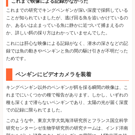
これまで映像による記録がなかった
これまでの研究でキングペンギンが深い深度で採餌している
ことが知られていましたが、逃げ回る魚を追いかけているの
か、あるいは止まっている魚に静かに近づいて捕まえるの
か、詳しい餌の採り方はわかっていませんでした。
これには肝心な映像による記録がなく、潜水の深さなどの記
録では魚の動きやペンギンと魚の間の駆け引きが不明だった
ためです。
ペンギンにビデオカメラを装着
キングペンギン以外のペンギンが餌を採る瞬間の映像は、こ
れまでにいくつかの種で報告があります。しかし、いずれの
種も深くまで潜らないペンギンであり、太陽の光が届く深度
での記録に限られてました。
このような中、東京大学大気海洋研究所とフランス国立科学
研究センターシゼ生物学研究所の研究チームは、インド洋南