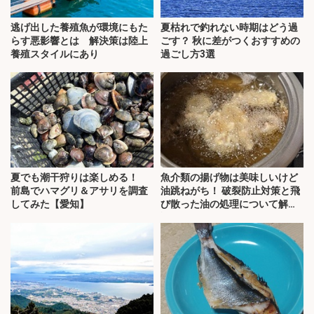
逃げ出した養殖魚が環境にもた
夏枯れで釣れない時期はどう過
らす悪影響とは 解決策は陸上
ごす？ 秋に差がつくおすすめの
養殖スタイルにあり
過ごし方3選
夏でも潮干狩りは楽しめる！
魚介類の揚げ物は美味しいけど
前島でハマグリ＆アサリを調査
油跳ねがち！ 破裂防止対策と飛
してみた【愛知】
び散った油の処理について解
説！