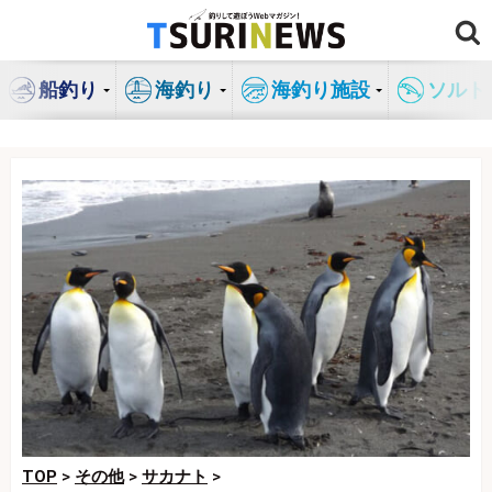
コ
ン
テ
船釣り
海釣り
海釣り施設
ソルト
ン
ツ
へ
ス
キ
ッ
プ
TOP
>
その他
>
サカナト
>