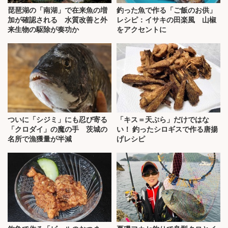
琵琶湖の「南湖」で在来魚の増
釣った魚で作る「ご飯のお供」
加が確認される 水質改善と外
レシピ：イサキの田楽風 山椒
来生物の駆除が奏功か
をアクセントに
ついに「シジミ」にも忍び寄る
「キス＝天ぷら」だけではな
「クロダイ」の魔の手 茨城の
い！ 釣ったシロギスで作る唐揚
名所で漁獲量が半減
げレシピ