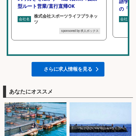
語学力
型ルート営業/直行直帰OK
の「海外
株式会社スポーツライフプラネッ
会社名
会社名
ツ
sponsored by 求人ボックス
さらに求人情報を見る
あなたにオススメ