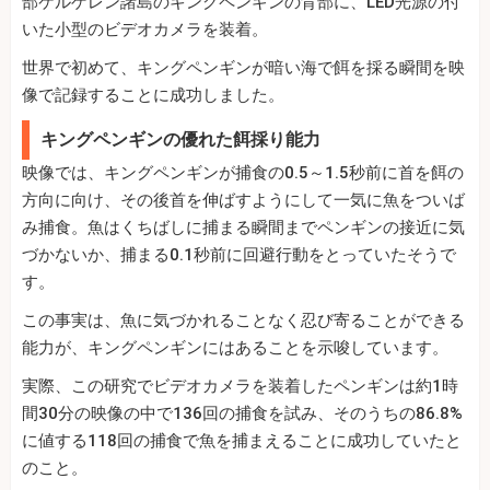
部ケルゲレン諸島のキングペンギンの背部に、LED光源の付
いた小型のビデオカメラを装着。
世界で初めて、キングペンギンが暗い海で餌を採る瞬間を映
像で記録することに成功しました。
キングペンギンの優れた餌採り能力
映像では、キングペンギンが捕食の0.5～1.5秒前に首を餌の
方向に向け、その後首を伸ばすようにして一気に魚をついば
み捕食。魚はくちばしに捕まる瞬間までペンギンの接近に気
づかないか、捕まる0.1秒前に回避行動をとっていたそうで
す。
この事実は、魚に気づかれることなく忍び寄ることができる
能力が、キングペンギンにはあることを示唆しています。
実際、この研究でビデオカメラを装着したペンギンは約1時
間30分の映像の中で136回の捕食を試み、そのうちの86.8%
に値する118回の捕食で魚を捕まえることに成功していたと
のこと。