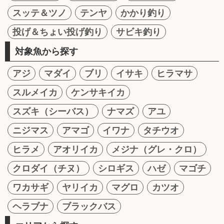
スッテ＆ツノ
テンヤ
かかり釣り
投げ＆ちょい投げ釣り
サビキ釣り
対象魚から探す
アジ
マダイ
ブリ
イサキ
ヒラマサ
スルメイカ
ケンサキイカ
スズキ（シーバス）
ナマズ
アユ
ニジマス
アマゴ
イワナ
タチウオ
ヒラメ
アオリイカ
メジナ（グレ・クロ）
クロダイ（チヌ）
シロギス
ハゼ
マゴチ
ワカサギ
ヤリイカ
マグロ
カツオ
ヘラブナ
ブラックバス