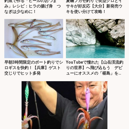
釣魚で作る「ビールのおつま
夏磯フカセ釣りで良型クロとイ
み」レシピ：ヒラの揚げ身 つ
サキが好反応【大分】新発売ウ
なぎは少なめに！
キを使い分けて攻略！
早朝3時間限定のボート釣りでシ
YouTubeで憧れた【山岳渓流釣
ロギスを快釣！【兵庫】ゲスト
りの世界】へ飛び込もう デビ
交じりでヒット多発
ューにオススメの「椹島」を紹
介！