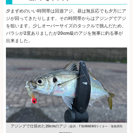
夕まずめのいい時間帯は回遊アジ、昼は無反応でも夕方にア
ジが回ってきたりします。その時間帯からはアジングでアジ
を狙います。少しオーバーサイズのタックルで挑んだため、
バラシが2度ありましたが20cm級のアジを無事に釣る事が
出来ました。
アジングで仕留めた20cmのアジ
（提供：TSURINEWSライター・海無県民