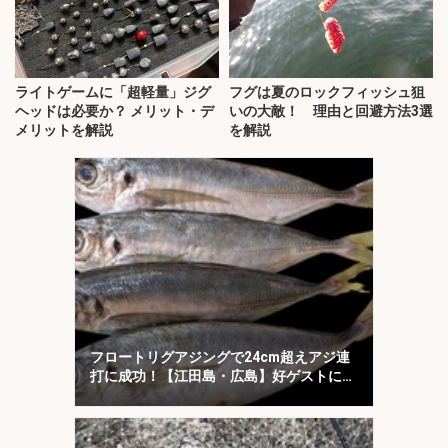
ライトゲームに「超軽量」ジグ
フグは夏のロックフィッシュ狙
ヘッドは必要か？ メリット・デ
いの大敵！ 理由と回避方法3選
メリットを解説
を解説
フロートリグアジングで24cm超えアジ連
打に成功！【江田島・広島】好ゲストに
45cmマダイ