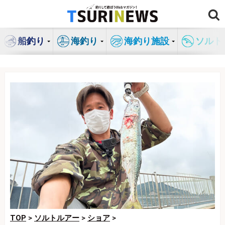
コ
ン
テ
船釣り
海釣り
海釣り施設
ソルト
ン
ツ
へ
ス
キ
ッ
プ
TOP
>
ソルトルアー
>
ショア
>