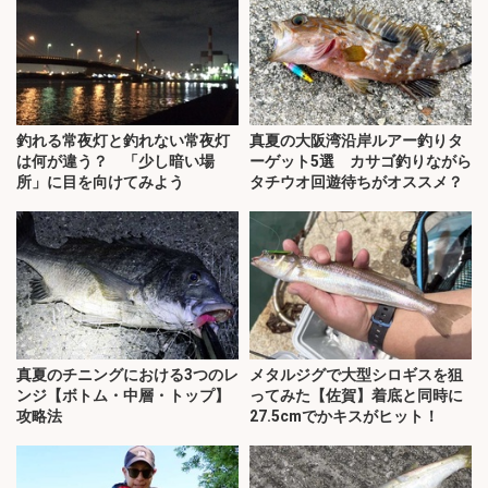
釣れる常夜灯と釣れない常夜灯
真夏の大阪湾沿岸ルアー釣りタ
は何が違う？ 「少し暗い場
ーゲット5選 カサゴ釣りながら
所」に目を向けてみよう
タチウオ回遊待ちがオススメ？
真夏のチニングにおける3つのレ
メタルジグで大型シロギスを狙
ンジ【ボトム・中層・トップ】
ってみた【佐賀】着底と同時に
攻略法
27.5cmでかキスがヒット！