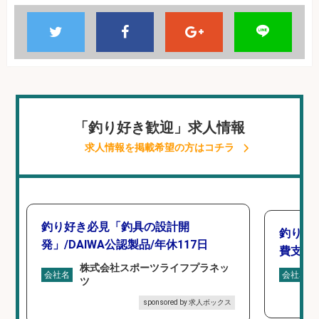
「釣り好き歓迎」求人情報
求人情報を掲載希望の方はコチラ
釣り好き必見「釣具の設計開
釣り具
発」/DAIWA公認製品/年休117日
費支給
株式会社スポーツライフプラネッ
会社名
会社名
ツ
sponsored by 求人ボックス