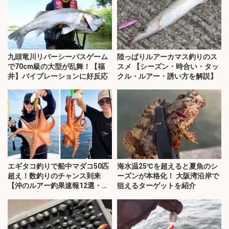
九頭竜川リバーシーバスゲーム
陸っぱりルアーカマス釣りのス
で70cm級の大型が乱舞！【福
スメ 【シーズン・時合い・タッ
井】バイブレーションに好反応
クル・ルアー・誘い方を解説】
エギタコ釣りで船中マダコ50匹
海水温25℃を超えると夏魚のシ
超え！数釣りのチャンス到来
ーズンが本格化！ 大阪湾沿岸で
【沖のルアー釣果速報12選・愛
狙えるターゲットを紹介
知・三重】