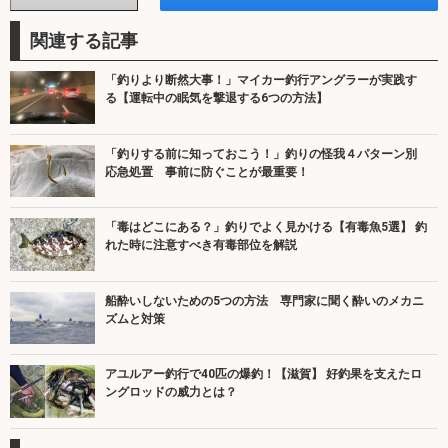
関連する記事
「釣りより断然大事！」マイカー釣行アングラーが実践す
る【運転中の眠気を撃退する6つの方法】
「釣りする前に知っておこう！」釣りの怪我４パターン別
応急処置 事前に防ぐことが最重要！
「毒はどこにある？」釣りでよく見かける【有毒魚5選】 釣
れた時に注意すべき有毒部位を解説
船酔いしないための5つの方法 専門家に聞く酔いのメカニ
ズムと対策
アユルアー釣行で40匹の爆釣！【滋賀】 好釣果を支えたロ
ングロッドの威力とは？