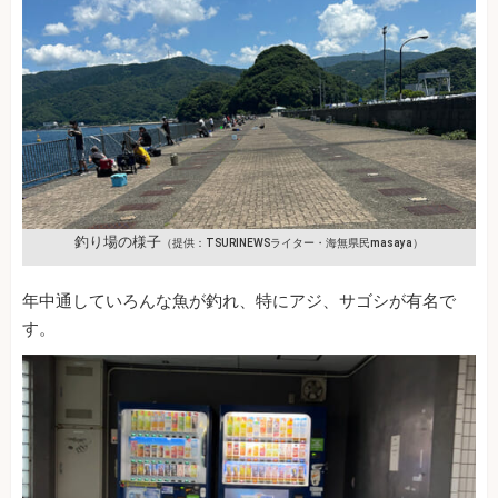
釣り場の様子
（提供：TSURINEWSライター・海無県民masaya）
年中通していろんな魚が釣れ、特にアジ、サゴシが有名で
す。