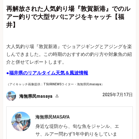
再解放された人気釣り場『敦賀新港』でのル
アー釣りで大型サバにアジをキャッチ【福
井】
大人気釣り場『敦賀新港』でショアジギングとアジングを楽
しんできました。この時期のおすすめの釣り方や対象魚の紹
介と併せてレポートします。
●
福井県のリアルタイム天気＆風波情報
（アイキャッチ画像提供：TSURINEWSライター・海無県民masaya）
2025年7月17日
海無県民masaya
海無県民MASAYA
身近な堤防から、旬な魚をジャンル、エ
サ、ルアー問わず1年中釣りをしていま