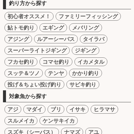
釣り方から探す
初心者オススメ！
ファミリーフィッシング
鮎トモ釣り
エギング
メバリング
アジング
ルアーシーバス
タイラバ
スーパーライトジギング
ジギング
フカセ釣り
コマセ釣り
イカメタル
スッテ＆ツノ
テンヤ
かかり釣り
投げ＆ちょい投げ釣り
サビキ釣り
対象魚から探す
アジ
マダイ
ブリ
イサキ
ヒラマサ
スルメイカ
ケンサキイカ
スズキ（シーバス）
ナマズ
アユ