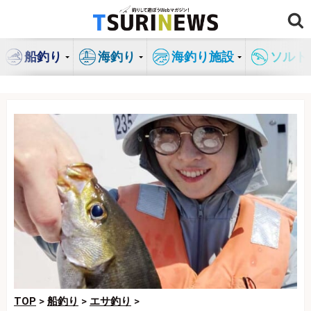
コ
ン
テ
船釣り
海釣り
海釣り施設
ソルト
ン
ツ
へ
ス
キ
ッ
プ
TOP
>
船釣り
>
エサ釣り
>