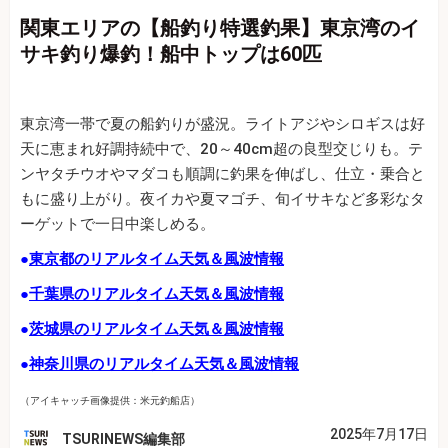
関東エリアの【船釣り特選釣果】東京湾のイ
サキ釣り爆釣！船中トップは60匹
東京湾一帯で夏の船釣りが盛況。ライトアジやシロギスは好
天に恵まれ好調持続中で、20～40cm超の良型交じりも。テ
ンヤタチウオやマダコも順調に釣果を伸ばし、仕立・乗合と
もに盛り上がり。夜イカや夏マゴチ、旬イサキなど多彩なタ
ーゲットで一日中楽しめる。
●
東京都のリアルタイム天気＆風波情報
●
千葉県のリアルタイム天気＆風波情報
●
茨城県のリアルタイム天気＆風波情報
●
神奈川県のリアルタイム天気＆風波情報
（アイキャッチ画像提供：米元釣船店）
2025年7月17日
TSURINEWS編集部