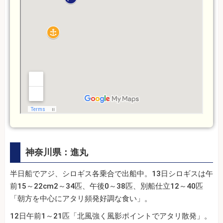
神奈川県：進丸
半日船でアジ、シロギス各乗合で出船中。13日シロギスは午
前15～22cm2～34匹、午後0～38匹、別船仕立12～40匹
「朝方を中心にアタリ頻発好調な食い」。
12日午前1～21匹「北風強く風影ポイントでアタリ散発」。