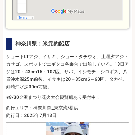
神奈川県：米元釣船店
ショートLTアジ、イサキ、ショートタチウオ、土曜夕アジ・
カサゴ、スポットでエギタコ各乗合で出船している。13日ア
ジは20～43cm15～107匹、サバ、イシモチ、シロギス、八
景沖水深25m前後。イサキは20～35cm6～60匹、タカベ、
剣崎沖水深30m前後。
※8/30金沢まつり花火大会観覧船あり受付中！
釣行エリア：神奈川県_東京湾/横浜
釣行日：2025年7月13日