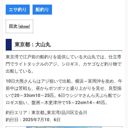
エサ釣り
船釣り
目次
[
show
]
東京都：大山丸
東京湾で江戸前の船釣りを提供している大山丸では、仕立専
門でライトタックルのアジ、シロギス、カサゴなど釣り物で
出船している。
10日大熊さんらはアジ狙いで出船。横浜～富岡沖を攻め、午
前中は苦戦も、昼からポツポツと盛り上がりを見せ、良型揃
いで20～33cm10～25匹。6日ウシジマさんら天ぷら船でシ
ロギス狙い、盤洲～木更津沖で15～22cm14～41匹。
釣行エリア：東京都_東京湾/品川区立会川
釣行日：2025年7月10、6日