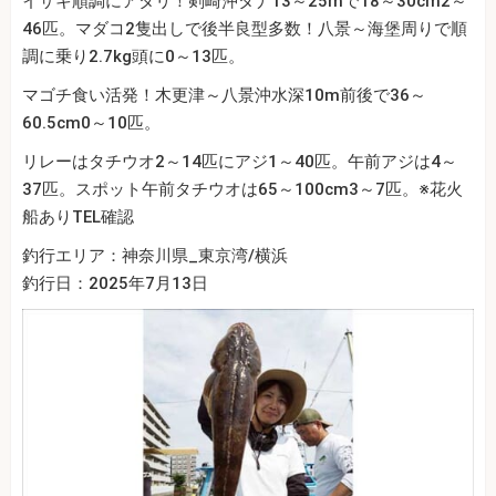
イサキ順調にアタリ！剣崎沖タナ13～25mで18～30cm2～
46匹。マダコ2隻出しで後半良型多数！八景～海堡周りで順
調に乗り2.7kg頭に0～13匹。
マゴチ食い活発！木更津～八景沖水深10m前後で36～
60.5cm0～10匹。
リレーはタチウオ2～14匹にアジ1～40匹。午前アジは4～
37匹。スポット午前タチウオは65～100cm3～7匹。※花火
船ありTEL確認
釣行エリア：神奈川県_東京湾/横浜
釣行日：2025年7月13日