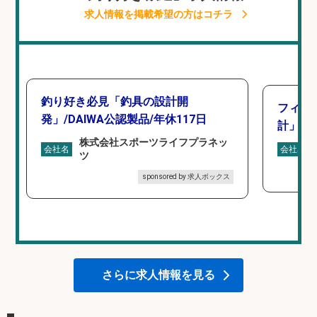
求人情報を掲載希望の方はコチラ
釣り好き必見「釣具の設計開
フィッ
発」/DAIWA公認製品/年休117日
計」
株式会社スポーツライフプラネッ
会社名
会社名
ツ
sponsored by 求人ボックス
さらに求人情報を見る