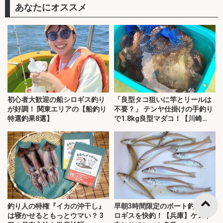
あなたにオススメ
初心者大歓迎の船シロギス釣り
「良型タコ狙いに竿とリールは
が好調！ 関東エリアの【船釣り
不要？」 テンヤ仕掛けの手釣り
特選釣果8選】
で1.8kg良型マダコ！【川崎
丸・東京湾】
釣り人の特権『イカの沖干し』
早朝3時間限定のボート釣りでシ
は寝かせるともっとウマい？ 3
ロギスを快釣！【兵庫】ゲスト