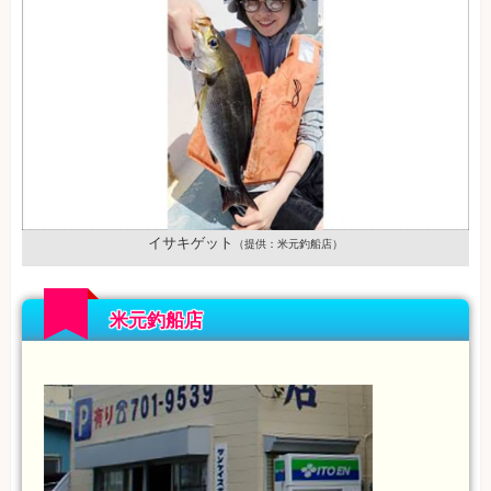
イサキゲット
（提供：米元釣船店）
米元釣船店