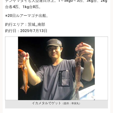
テンヤマダイも大型連日浮上。1～5kg0～3匹、3kg台、2kg
台各4匹、1kg台8匹。
※20日ルアーマゴチ出船。
釣行エリア：茨城_南部
釣行日：2025年7月13日
イカメタルでゲット
（提供：幸栄丸）