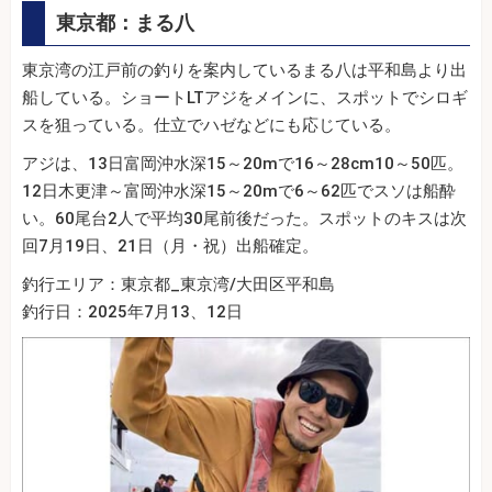
東京都：まる八
東京湾の江戸前の釣りを案内しているまる八は平和島より出
船している。ショートLTアジをメインに、スポットでシロギ
スを狙っている。仕立でハゼなどにも応じている。
アジは、13日富岡沖水深15～20mで16～28cm10～50匹。
12日木更津～富岡沖水深15～20mで6～62匹でスソは船酔
い。60尾台2人で平均30尾前後だった。スポットのキスは次
回7月19日、21日（月・祝）出船確定。
釣行エリア：東京都_東京湾/大田区平和島
釣行日：2025年7月13、12日