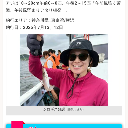
アジは18～28cm午前0～8匹、午後2～15匹「午前風強く苦
戦、午後風弱まりアタリ頻発」。
釣行エリア：神奈川県_東京湾/横浜
釣行日：2025年7月13、12日
シロギス好調
（提供：進丸）