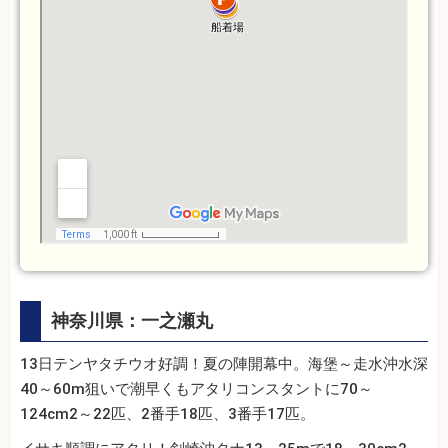
神奈川県：一之瀬丸
13日テンヤタチウオ好調！夏の陣開幕中。海堡～走水沖水深
40～60m狙いで潮早くもアタリコンスタントに70～
124cm2～22匹、2番手18匹、3番手17匹。