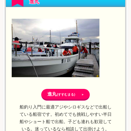
進丸
進丸
(すすむまる) >
船釣り入門に最適アジやシロギスなどで出船し
ている船宿です。初めてでも挑戦しやすい半日
船やショート船で出船。子ども連れも歓迎して
いる。迷っているなら相談して出掛けよう。