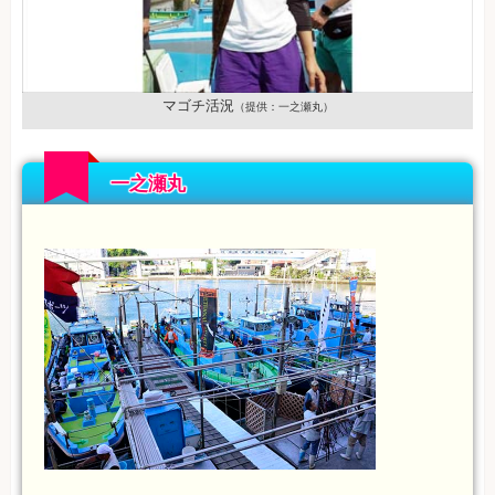
マゴチ活況
（提供：一之瀬丸）
一之瀬丸