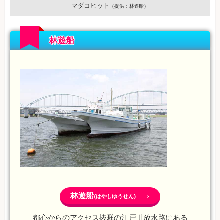
マダコヒット
（提供：林遊船）
林遊船
林遊船
(はやしゆうせん) >
都心からのアクセス抜群の江戸川放水路にある