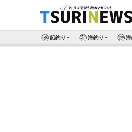
コ
ン
テ
ン
ツ
船釣り
海釣り
海
へ
ス
キ
ッ
プ