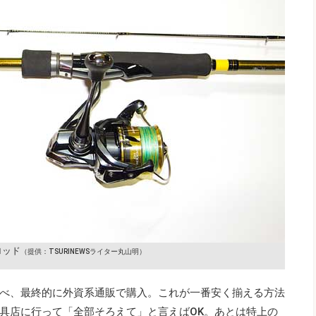
ロッド
（提供：TSURINEWSライター丸山明）
べ、最終的に外資系通販で購入。これが一番安く揃える方法
具店に行って「全部そろえて」と言えばOK。あとは特上の