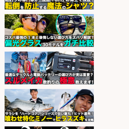
天草の魚と馬刺しの店 魚粋 天草
会社名
の魚と馬刺しの店 魚粋
sponsored by 求人ボックス
和食, 日本料理・懐石料理/店長・店
長候補/旬と手作りにこだわる!さか
なの価値を上げ、地域を元気に!店長
候補募集
博多 華吉 博多 華吉
会社名
sponsored by 求人ボックス
オキアミをはじめとする釣り餌の
「製造」/釣り好き歓迎
広松久水産株式会社
会社名
sponsored by 求人ボックス