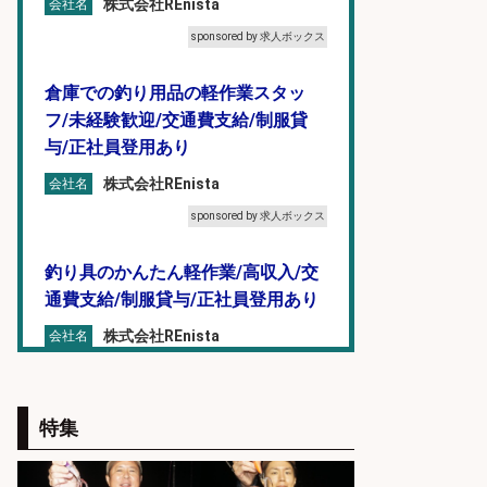
株式会社REnista
会社名
sponsored by 求人ボックス
倉庫での釣り用品の軽作業スタッ
フ/未経験歓迎/交通費支給/制服貸
与/正社員登用あり
株式会社REnista
会社名
sponsored by 求人ボックス
釣り具のかんたん軽作業/高収入/交
通費支給/制服貸与/正社員登用あり
株式会社REnista
会社名
sponsored by 求人ボックス
福岡「現場監督」/釣り好き歓迎/残
特集
業10時間/経験者歓迎