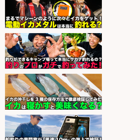
広松久水産株式会社
会社名
sponsored by 求人ボックス
釣り好き必見「釣具の設計開
発」/DAIWA公認製品/年休117日
株式会社スポーツライフプラネ
会社名
ッツ
sponsored by 求人ボックス
魚の「バイヤー」貴方の目利きでヒ
ットを生む、裁量バイヤー募集
株式会社コムライン
会社名
sponsored by 求人ボックス
和食, 居酒屋/キッチンスタッフ/天草
の魚と馬刺しの店 キッチンスタッフ
正社員募集