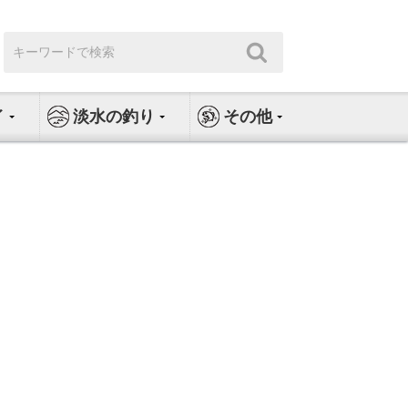
検
検
索:
索
イ
淡水の釣り
その他