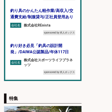
釣り具のかんたん軽作業/高収入/交
通費支給/制服貸与/正社員登用あり
株式会社REnista
会社名
sponsored by 求人ボックス
釣り好き必見「釣具の設計開
発」/DAIWA公認製品/年休117日
株式会社スポーツライフプラネ
会社名
ッツ
sponsored by 求人ボックス
日払いOKで即日収入/軽作業・物流
その他/「9月末までの短期」釣り具
のピッキング作業など/残業少なめ/
特集
日勤&土日休み/未経験OK!