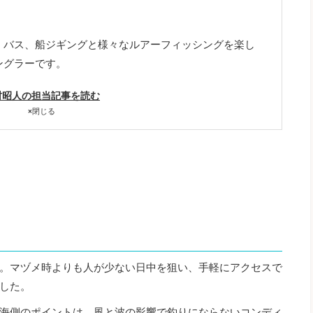
、バス、船ジギングと様々なルアーフィッシングを楽し
ングラーです。
村昭人の担当記事を読む
×
閉じる
釣行。マヅメ時よりも人が少ない日中を狙い、手軽にアクセスで
した。
海側のポイントは、風と波の影響で釣りにならないコンディ