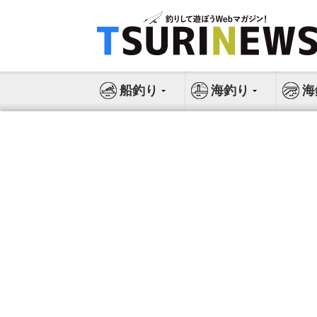
コ
ン
テ
ン
ツ
船釣り
海釣り
海
へ
ス
キ
ッ
プ