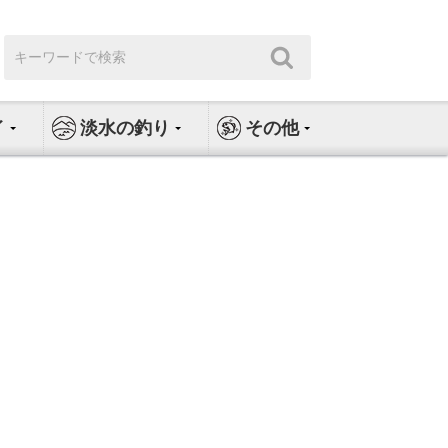
検
検
索:
索
イ
淡水の釣り
その他