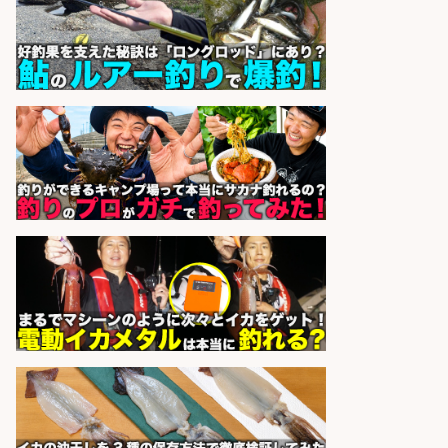
UTエージェント株式会社 関西第
会社名
二CU
sponsored by 求人ボックス
倉庫での釣り用品の軽作業スタッ
フ/未経験歓迎/交通費支給/制服貸
与/正社員登用あり
株式会社REnista
会社名
sponsored by 求人ボックス
倉庫での釣り用品の軽作業スタッ
フ/未経験歓迎/交通費支給/制服貸
与/正社員登用あり
株式会社REnista
会社名
sponsored by 求人ボックス
福岡「現場監督」/釣り好き歓迎/残