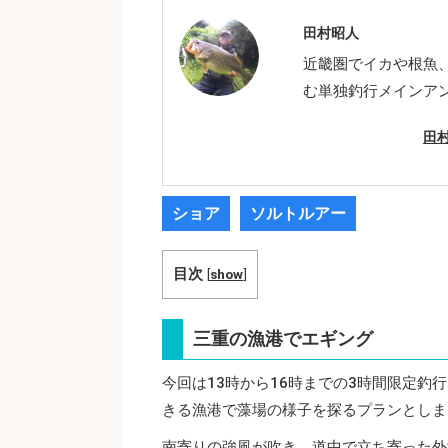
田村昭人
近畿圏でイカや根魚
む単独釣行メインア
田
ショア
ソルトルアー
目次
[
show
]
三重の漁港でエギング
今回は13時から16時までの3時間限定
きる漁港で藻場の様子を探るプランとしま
南寄りの強風が吹き、道中で立ち寄った外