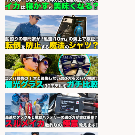
業10時間/経験者歓迎
広松久水産株式会社
会社名
sponsored by 求人ボックス
倉庫での釣り用品の軽作業スタッ
フ/未経験歓迎/交通費支給/制服貸
与/正社員登用あり
株式会社REnista
会社名
sponsored by 求人ボックス
精肉・青果・鮮魚販売/「志布志
市」「時給1,150円〜」志布志駅か
ら車5分/お魚のカットや商品の陳列
業務/残業少なめ×車通勤OK×時間選
べる/鹿児島県/志布志市
株式会社ホットスタッフ鹿児島
会社名