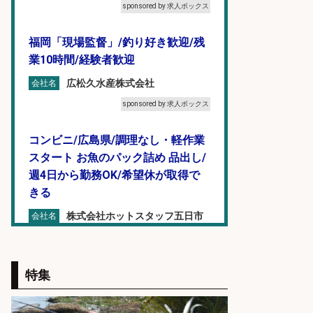
sponsored by 求人ボックス
福岡「現場監督」/釣り好き歓迎/残
業10時間/経験者歓迎
広松久水産株式会社
会社名
sponsored by 求人ボックス
コンビニ/広島県/調理なし・軽作業
スタート お魚のパック詰め 品出し/
週4日から勤務OK/希望休が取得で
きる
株式会社ホットスタッフ五日市
会社名
sponsored by 求人ボックス
魚をさばける方必見「鮮魚部門スタ
特集
ッフ」/3つの働き方が選べる