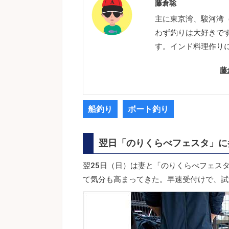
藤倉聡
主に東京湾、駿河湾
わず釣りは大好きで
す。インド料理作り
藤
船釣り
ボート釣り
翌日「のりくらべフェスタ」に
翌25日（日）は妻と「のりくらべフェス
て気分も高まってきた。早速受付けで、試