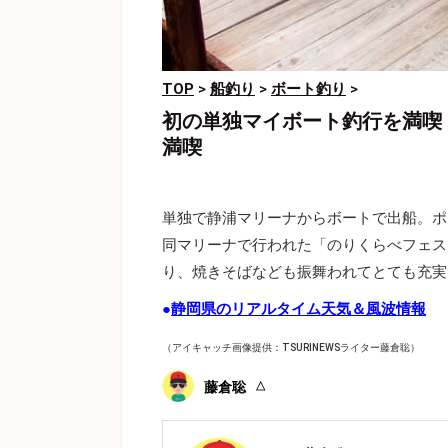
TOP
>
船釣り
>
ボート釣り
>
初の単独マイボート釣行を満喫
満喫
単独で静浦マリーナからボートで出船。ポ
同マリーナで行われた「のりくらべフェス
り、焼きそばなども振舞われてとても充実
●
静岡県のリアルタイム天気＆風波情報
（アイキャッチ画像提供：TSURINEWSライター藤倉聡）
藤倉聡