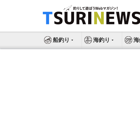
コ
ン
テ
ン
ツ
船釣り
海釣り
海
へ
ス
キ
ッ
プ