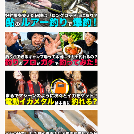
株式会社旬
会社名
sponsored by 求人ボックス
コンビニ/広島県/調理なし・軽作業
スタート お魚のパック詰め 品出し/
週4日から勤務OK/希望休が取得で
きる
株式会社ホットスタッフ五日市
会社名
sponsored by 求人ボックス
営業事務/釣り具メーカーでの営業
アシスタントのお仕事/残業なし/即
日勤務可/営業事務/軽作業
株式会社パソナ
会社名
sponsored by 求人ボックス
EC事業責任者候補/飲食業界向け