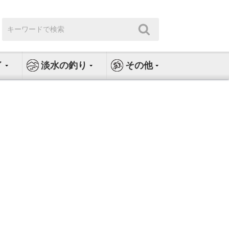
検
検
索:
索
イ
淡水の釣り
その他