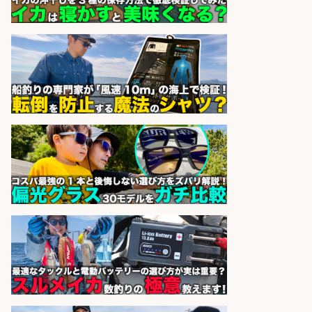
SaaS企業「魚ぽち」/東証グロース
市場上場
株式会社フーディソン
会社名
sponsored by 求人ボックス
レジカウンター/お釣りの計算不要
の簡単レジ 未経験も安心の研修あり
1日2h
オーケー株式会社
会社名
sponsored by 求人ボックス
レジカウンター/お釣りの計算不要
の簡単レジ 未経験も安心の研修あり
1日2h
オーケー株式会社
会社名
sponsored by 求人ボックス