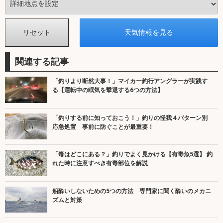
関連する記事
「釣りより断然大事！」マイカー釣行アングラーが実践す
る【運転中の眠気を撃退する6つの方法】
「釣りする前に知っておこう！」釣りの怪我４パターン別
応急処置 事前に防ぐことが最重要！
「毒はどこにある？」釣りでよく見かける【有毒魚5選】 釣
れた時に注意すべき有毒部位を解説
船酔いしないための5つの方法 専門家に聞く酔いのメカニ
ズムと対策