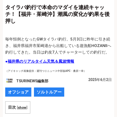
タイラバ釣行で本命のマダイを連続キャッ
チ！【福井・茱崎沖】潮風の変化が釣果を後
押し
毎年恒例となったGWタイラバ釣行。5月3日に昨年に引き続
き、福井県福井市茱崎港から出船している遊漁船HOZANⅡへ
釣行してきた。当日は釣友7人でチャーターしての釣行だ。
●
福井県のリアルタイム天気＆風波情報
（アイキャッチ画像提供：週刊つりニュース中部版APC・桑原一幸）
2025年6月2日
TSURINEWS編集部
オフショア
ソルトルアー
目次
[
show
]