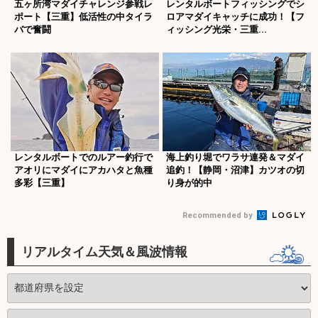
五ヶ所湾マダイチャレンジ参戦レ
レンタルボートフィッシングでシ
ポート【三重】低活性の中タイラ
ロアマダイキャッチに成功！【フ
バで奮闘
ィッシング光栄・三重...
レンタルボートでのルアー釣行で
海上釣り堀でワラサ連発＆マダイ
アオリにマダイにアカハタと魚種
追釣！【静岡・沼津】カツオの切
多彩【三重】
り身が的中
Recommended by
リアルタイム天気＆風波情報