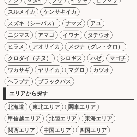
アジ
マダイ
ブリ
イサキ
ヒラマサ
スルメイカ
ケンサキイカ
スズキ（シーバス）
ナマズ
アユ
ニジマス
アマゴ
イワナ
タチウオ
ヒラメ
アオリイカ
メジナ（グレ・クロ）
クロダイ（チヌ）
シロギス
ハゼ
マゴチ
ワカサギ
ヤリイカ
マグロ
カツオ
ヘラブナ
ブラックバス
エリアから探す
北海道
東北エリア
関東エリア
甲信越エリア
北陸エリア
東海エリア
関西エリア
中国エリア
四国エリア