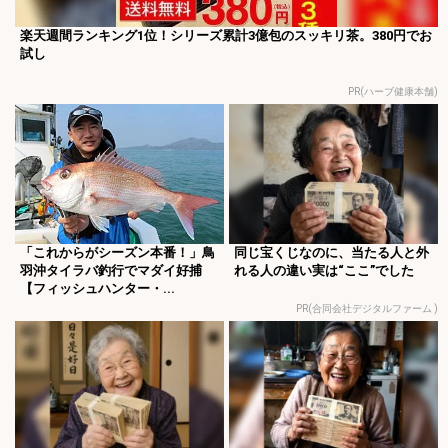
楽天週間ランキング1位！シリーズ累計3億包のスッキリ茶。380円でお
試し
PR(ハーブ健康本舗)
「これからがシーズン本番！」鳥
同じ宝くじなのに、当たる人と外
羽沖タイラバ釣行でマダイ好捕
れる人の違い実は“ここ”でした
【フィッシュハンター・...
PR(合同会社デジタルファーム )