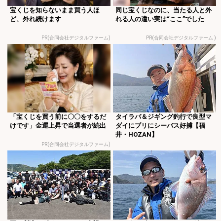
宝くじを知らないまま買う人ほ
同じ宝くじなのに、当たる人と外
ど、外れ続けます
れる人の違い実は“ここ”でした
PR(合同会社デジタルファーム)
PR(合同会社デジタルファーム )
「宝くじを買う前に〇〇をするだ
タイラバ＆ジギング釣行で良型マ
けです」金運上昇で当選者が続出
ダイにブリにシーバス好捕【福
井・HOZAN】
PR(合同会社デジタルファーム)