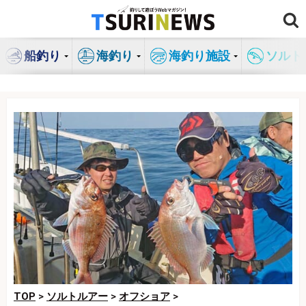
コ
ン
テ
船釣り
海釣り
海釣り施設
ソルト
ン
ツ
へ
ス
キ
ッ
プ
TOP
>
ソルトルアー
>
オフショア
>