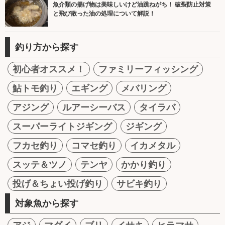
魚介類の揚げ物は美味しいけど油跳ねがち！ 破裂防止対策
と飛び散った油の処理について解説！
釣り方から探す
初心者オススメ！
ファミリーフィッシング
鮎トモ釣り
エギング
メバリング
アジング
ルアーシーバス
タイラバ
スーパーライトジギング
ジギング
フカセ釣り
コマセ釣り
イカメタル
スッテ＆ツノ
テンヤ
かかり釣り
投げ＆ちょい投げ釣り
サビキ釣り
対象魚から探す