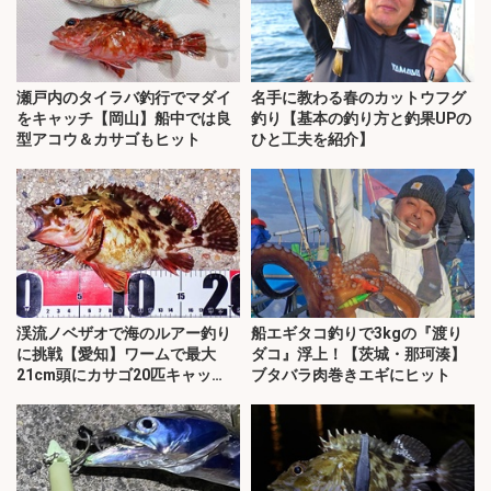
瀬戸内のタイラバ釣行でマダイ
名手に教わる春のカットウフグ
をキャッチ【岡山】船中では良
釣り【基本の釣り方と釣果UPの
型アコウ＆カサゴもヒット
ひと工夫を紹介】
渓流ノベザオで海のルアー釣り
船エギタコ釣りで3kgの『渡り
に挑戦【愛知】ワームで最大
ダコ』浮上！【茨城・那珂湊】
21cm頭にカサゴ20匹キャッ
ブタバラ肉巻きエギにヒット
チ！