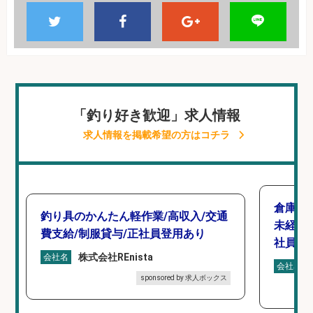
「釣り好き歓迎」求人情報
求人情報を掲載希望の方はコチラ
倉庫で
釣り具のかんたん軽作業/高収入/交通
未経験
費支給/制服貸与/正社員登用あり
社員登
株式会社REnista
会社名
会社名
sponsored by 求人ボックス