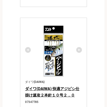
ダイワ(DAIWA)
ダイワ(DAIWA) 快適アジビシ仕
掛け速攻２本針１０号２．０
07347785