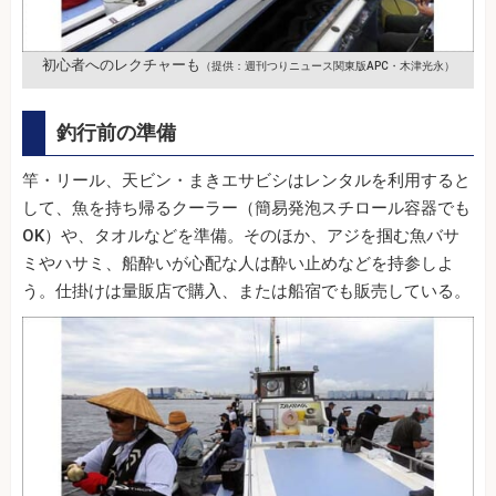
初心者へのレクチャーも
（提供：週刊つりニュース関東版APC・木津光永）
釣行前の準備
竿・リール、天ビン・まきエサビシはレンタルを利用すると
して、魚を持ち帰るクーラー（簡易発泡スチロール容器でも
OK）や、タオルなどを準備。そのほか、アジを掴む魚バサ
ミやハサミ、船酔いが心配な人は酔い止めなどを持参しよ
う。仕掛けは量販店で購入、または船宿でも販売している。