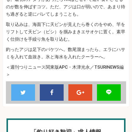
のが数を伸ばすコツ。ただ、アジは口が弱いので、あまり待
ち過ぎると逆にバレてしまうことも。
取り込みは、海面下に天ビンが見えたら巻くのをやめ、竿を
リフトして天ビン（ビシ）を掴みまきエサオケに置く。素早
く仕掛けを手繰り魚を取り込む。
釣ったアジは足下のバケツへ。数尾溜まったら、エラにハサ
ミを入れて血抜き。氷と海水を入れたクーラーへ。
＜週刊つりニュース関東版APC・木津光永／TSURINEWS編
＞