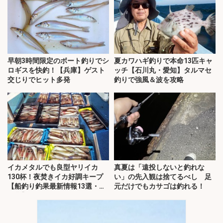
早朝3時間限定のボート釣りでシ
夏カワハギ釣りで本命13匹キャ
ロギスを快釣！【兵庫】ゲスト
ッチ【石川丸・愛知】タルマセ
交じりでヒット多発
釣りで強風＆波を攻略
イカメタルでも良型ヤリイカ
真夏は「遠投しないと釣れな
130杯！夜焚きイカ好調キープ
い」の先入観は捨てるべし 足
【船釣り釣果最新情報13選・玄
元だけでもカサゴは釣れる！
界灘】