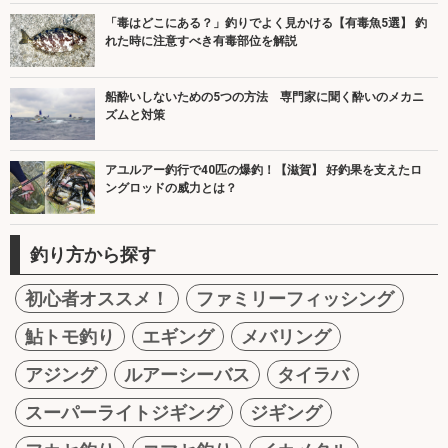
「毒はどこにある？」釣りでよく見かける【有毒魚5選】 釣
れた時に注意すべき有毒部位を解説
船酔いしないための5つの方法 専門家に聞く酔いのメカニ
ズムと対策
アユルアー釣行で40匹の爆釣！【滋賀】 好釣果を支えたロ
ングロッドの威力とは？
釣り方から探す
初心者オススメ！
ファミリーフィッシング
鮎トモ釣り
エギング
メバリング
アジング
ルアーシーバス
タイラバ
スーパーライトジギング
ジギング