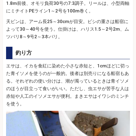
1.8m前後、オモリ負荷30号の7:3調子。リールは、小型両軸
にミチイトPEライン1～2号を100m巻く。
天ビンは、アーム長25～30cmが目安。ビシの重さは船宿に
よって30～40号を使う。仕掛けは、ハリス1.5～2号2m、ム
ツバリ8～9号2～3本バリ。
釣り方
エサは、イカを食紅に染めた小さな赤短と、1cmほどに切っ
た青イソメを使うのが一般的。後者は別売りになる船宿もあ
る。それぞれの使い分けは、潮が濁っているときは青イソメ
のほうが目立って食いがいい。ただし、虫エサが苦手な人は
赤短や人工のイソメエサが便利。まきエサはイワシのミンチ
を使う。