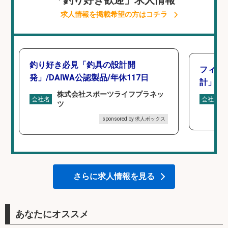
「釣り好き歓迎」求人情報
求人情報を掲載希望の方はコチラ
釣り好き必見「釣具の設計開
フィッ
発」/DAIWA公認製品/年休117日
計」
株式会社スポーツライフプラネッ
会社名
会社名
ツ
sponsored by 求人ボックス
さらに求人情報を見る
あなたにオススメ