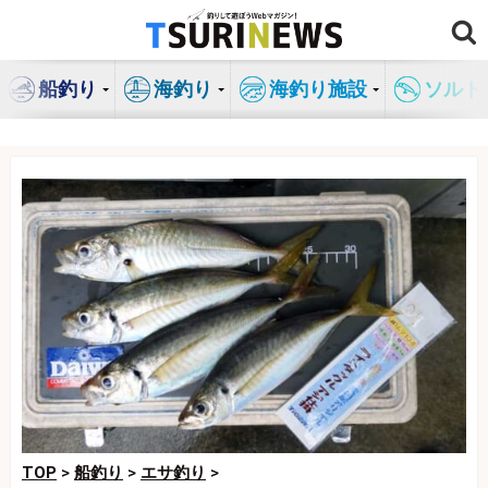
コ
ン
テ
船釣り
海釣り
海釣り施設
ソルト
ン
ツ
へ
ス
キ
ッ
プ
TOP
>
船釣り
>
エサ釣り
>