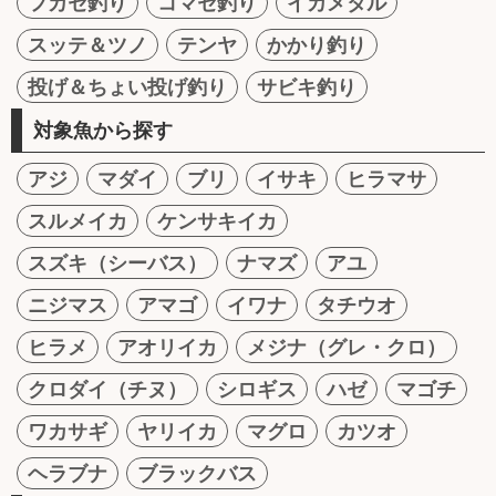
フカセ釣り
コマセ釣り
イカメタル
スッテ＆ツノ
テンヤ
かかり釣り
投げ＆ちょい投げ釣り
サビキ釣り
対象魚から探す
アジ
マダイ
ブリ
イサキ
ヒラマサ
スルメイカ
ケンサキイカ
スズキ（シーバス）
ナマズ
アユ
ニジマス
アマゴ
イワナ
タチウオ
ヒラメ
アオリイカ
メジナ（グレ・クロ）
クロダイ（チヌ）
シロギス
ハゼ
マゴチ
ワカサギ
ヤリイカ
マグロ
カツオ
ヘラブナ
ブラックバス