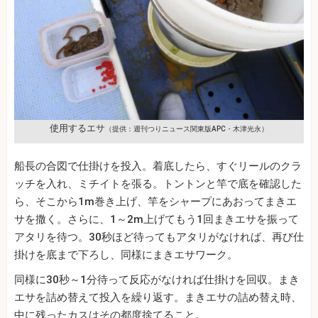
使用するエサ
（提供：週刊つりニュース関東版APC・木津光永）
船長の合図で仕掛けを投入。着底したら、すぐリールのクラ
ッチを入れ、ミチイトを張る。トントンと竿で底を確認した
ら、そこから1m巻き上げ、竿をシャープにあおってまきエ
サを撒く。さらに、1～2m上げてもう1回まきエサを振って
アタリを待つ。30秒ほど待ってもアタリがなければ、再び仕
掛けを底まで下ろし、同様にまきエサワーク。
同様に30秒～1分待って反応がなければ仕掛けを回収。まき
エサを詰め替えて投入を繰り返す。まきエサの詰め替え時、
中に残ったカスはその都度捨てること。