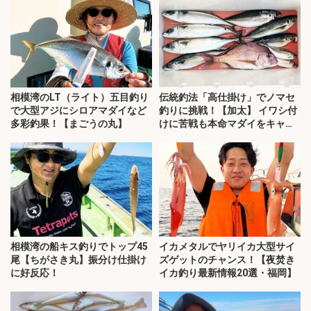
相模湾のLT（ライト）五目釣り
伝統釣法「高仕掛け」でノマセ
で大型アジにシロアマダイなど
釣りに挑戦！【加太】 イワシ付
多彩釣果！【まごうの丸】
けに苦戦も本命マダイをキャッ
チ！
相模湾の船キス釣りでトップ45
イカメタルでヤリイカ大型サイ
尾【ちがさき丸】振分け仕掛け
ズゲットのチャンス！【夜焚き
に好反応！
イカ釣り最新情報20選・福岡】