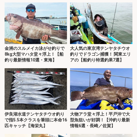
金洲のスルメイカ泳がせ釣りで
大人気の東京湾テンヤタチウオ
8kg大型マハタ堂々浮上！【船
釣りでドラゴン捕獲！ 関東エリ
釣り最新情報10選・東海】
アの【船釣り特選釣果7選】
伊良湖水道テンヤタチウオ釣り
大物アラ堂々浮上！平戸沖で大
で指5.5本クラスを筆頭に本命16
型魚狙いが好調！【沖釣り最新
匹キャッチ【海栄丸】
情報6選・長崎／佐賀】