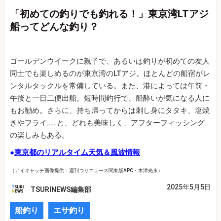
「初めての釣りでも釣れる！」東京湾LTアジ
船ってどんな釣り？
ゴールデンウイークに親子で、あるいは釣りが初めての友人
同士でも楽しめるのが東京湾のLTアジ。ほとんどの船宿がレ
ンタルタックルを常備している。また、港によっては午前・
午後と一日二便出船。短時間釣行で、船酔いが気になる人に
もお勧め。さらに、持ち帰ってからは刺し身にタタキ、塩焼
きやフライ……と、どれも美味しく、アフターフィッシング
の楽しみもある。
●
東京都のリアルタイム天気＆風波情報
（アイキャッチ画像提供：週刊つりニュース関東版APC・木津光永）
2025年5月5日
TSURINEWS編集部
船釣り
エサ釣り