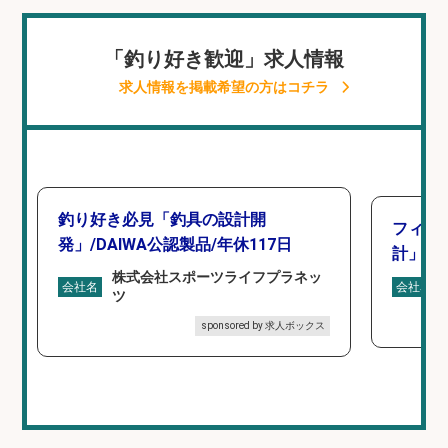
「釣り好き歓迎」求人情報
求人情報を掲載希望の方はコチラ
釣り好き必見「釣具の設計開
フィッ
発」/DAIWA公認製品/年休117日
計」
株式会社スポーツライフプラネッ
会社名
会社名
ツ
sponsored by 求人ボックス