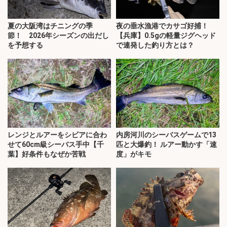
夏の大阪湾はチニングの季
夜の垂水漁港でカサゴ好捕！
節！ 2026年シーズンの出だし
【兵庫】0.5gの軽量ジグヘッド
を予想する
で連発した釣り方とは？
レンジとルアーをシビアに合わ
内房河川のシーバスゲームで13
せて60cm級シーバス手中【千
匹と大爆釣！ ルアー動かす「速
葉】好条件もなぜか苦戦
度」がキモ