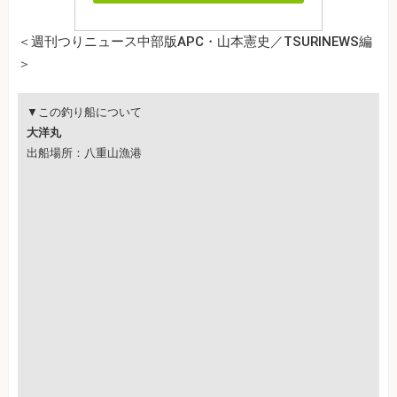
＜週刊つりニュース中部版APC・山本憲史／TSURINEWS編
＞
▼この釣り船について
大洋丸
出船場所：八重山漁港