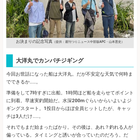
お決まりの記念写真
（提供：週刊つりニュース中部版APC・山本憲史）
大洋丸でカンパチジギング
今回お世話になった船は大洋丸。だが不安定な天気で何時ま
でできるか……。
準備をして7時すぎに出船。1時間ほど船を走らせてポイント
に到着。早速実釣開始だ。水深200mぐらいからいよいよジ
ギングスタート。1投目からほぼ全員ヒットしたが、キャッ
チは3人だけ……。
それでもまだ始まったばかり。その後は、あれ？釣れる人が
偏っている。タイミングと誘いが合っていたのだろう。だ