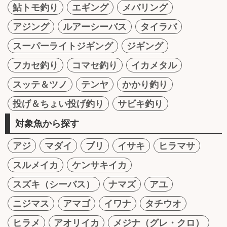
鮎トモ釣り
エギング
メバリング
アジング
ルアーシーバス
タイラバ
スーパーライトジギング
ジギング
フカセ釣り
コマセ釣り
イカメタル
スッテ＆ツノ
テンヤ
かかり釣り
投げ＆ちょい投げ釣り
サビキ釣り
対象魚から探す
アジ
マダイ
ブリ
イサキ
ヒラマサ
スルメイカ
ケンサキイカ
スズキ（シーバス）
ナマズ
アユ
ニジマス
アマゴ
イワナ
タチウオ
ヒラメ
アオリイカ
メジナ（グレ・クロ）