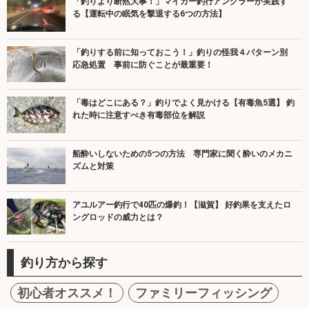
「釣りより断然大事！」マイカー釣行アングラーが実践す
る【運転中の眠気を撃退する6つの方法】
「釣りする前に知っておこう！」釣りの怪我４パターン別
応急処置 事前に防ぐことが最重要！
「毒はどこにある？」釣りでよく見かける【有毒魚5選】 釣
れた時に注意すべき有毒部位を解説
船酔いしないための5つの方法 専門家に聞く酔いのメカニ
ズムと対策
アユルアー釣行で40匹の爆釣！【滋賀】 好釣果を支えたロ
ングロッドの威力とは？
釣り方から探す
初心者オススメ！
ファミリーフィッシング