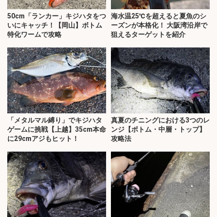
50cm「ランカー」キジハタをつ
海水温25℃を超えると夏魚のシ
いにキャッチ！【岡山】ボトム
ーズンが本格化！ 大阪湾沿岸で
特化ワームで攻略
狙えるターゲットを紹介
「メタルマル縛り」でキジハタ
真夏のチニングにおける3つのレ
ゲームに挑戦【上越】35cm本命
ンジ【ボトム・中層・トップ】
に29cmアジもヒット！
攻略法