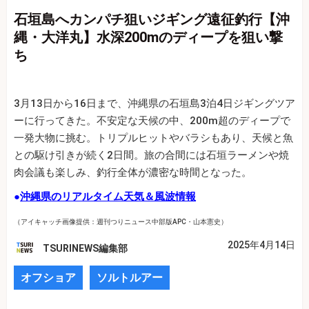
石垣島へカンパチ狙いジギング遠征釣行【沖
縄・大洋丸】水深200mのディープを狙い撃
ち
3月13日から16日まで、沖縄県の石垣島3泊4日ジギングツア
ーに行ってきた。不安定な天候の中、200m超のディープで
一発大物に挑む。トリプルヒットやバラシもあり、天候と魚
との駆け引きが続く2日間。旅の合間には石垣ラーメンや焼
肉会議も楽しみ、釣行全体が濃密な時間となった。
●
沖縄県のリアルタイム天気＆風波情報
（アイキャッチ画像提供：週刊つりニュース中部版APC・山本憲史）
2025年4月14日
TSURINEWS編集部
オフショア
ソルトルアー