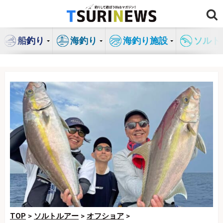
コ
ン
テ
船釣り
海釣り
海釣り施設
ソルト
ン
ツ
へ
ス
キ
ッ
プ
TOP
>
ソルトルアー
>
オフショア
>