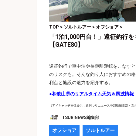
TOP
>
ソルトルアー
>
オフショア
>
「1泊1,000円台！」遠征釣
【GATE80】
遠征釣行で車中泊や長距離運転をこなすと
のリスクも。そんな釣り人におすすめの格
利点と施設の魅力を紹介する。
●
和歌山県のリアルタイム天気＆風波情報
（アイキャッチ画像提供：週刊つりニュース中部版編集部・五
TSURINEWS編集部
オフショア
ソルトルアー