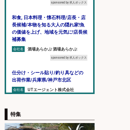
sponsored by 求人ボックス
和食, 日本料理・懐石料理/店長・店
長候補/本物を知る大人の隠れ家!魚
の価値を上げ、地域を元気に!店長候
補募集
酒場あらかぶ 酒場あらかぶ
会社名
sponsored by 求人ボックス
仕分け・シール貼り/釣り具などの
出荷作業/兵庫県/神戸市北区
UTエージェント株式会社
会社名
sponsored by 求人ボックス
魚の「バイヤー」貴方の目利きでヒ
特集
ットを生む、裁量バイヤー募集