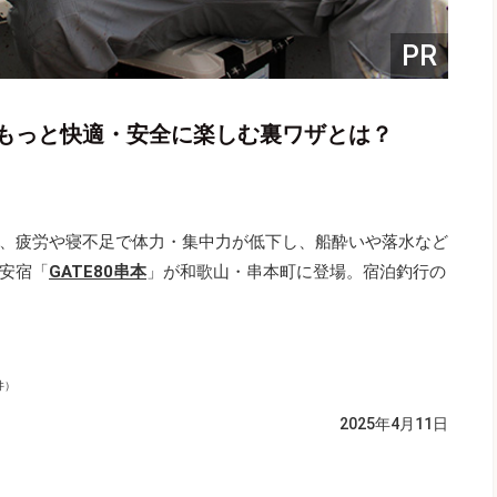
PR
行をもっと快適・安全に楽しむ裏ワザとは？
、疲労や寝不足で体力・集中力が低下し、船酔いや落水など
安宿「
GATE80串本
」が和歌山・串本町に登場。宿泊釣行の
井）
2025年4月11日