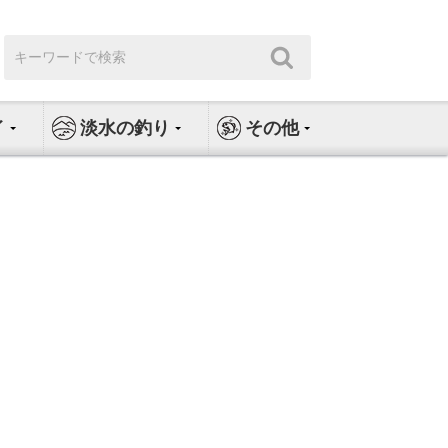
検
検
索:
索
イ
淡水の釣り
その他