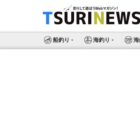
コ
ン
テ
ン
ツ
船釣り
海釣り
海
へ
ス
キ
ッ
プ