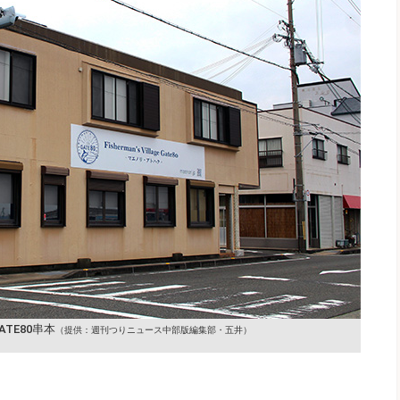
ATE80串本
（提供：週刊つりニュース中部版編集部・五井）