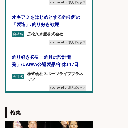
sponsored by 求人ボックス
オキアミをはじめとする釣り餌の
「製造」/釣り好き歓迎
広松久水産株式会社
会社名
sponsored by 求人ボックス
釣り好き必見「釣具の設計開
発」/DAIWA公認製品/年休117日
株式会社スポーツライフプラネ
会社名
ッツ
sponsored by 求人ボックス
釣り具などの出荷作業～～/工場/製
造
特集
UTグループ株式会社
会社名
sponsored by 求人ボックス