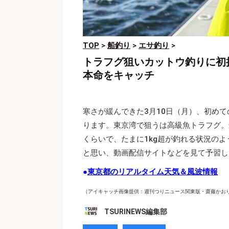
TOP
>
船釣り
>
エサ釣り
>
トラフグ狙いカットウ釣りに初
本命をキャッチ
寒さが緩んできた3月10日（月）、初め
ります。東京湾で狙うは高級魚トラフグ。
くらいで、たまに1kg超が釣れる状況の
と思い、動画配信サイトなどを見て予習し
●
東京都のリアルタイム天気＆風波情報
（アイキャッチ画像提供：週刊つりニュース関東版・齋藤かお
TSURINEWS編集部