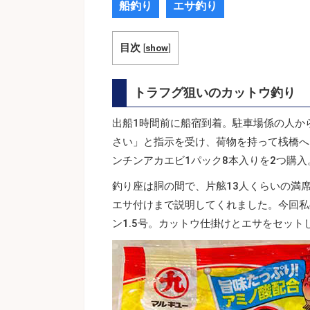
船釣り
エサ釣り
目次
[
show
]
トラフグ狙いのカットウ釣り
出船1時間前に船宿到着。駐車場係の人か
さい」と指示を受け、荷物を持って桟橋へ
ンチンアカエビ1パック8本入りを2つ購入
釣り座は胴の間で、片舷13人くらいの満
エサ付けまで説明してくれました。今回私
ン1.5号。カットウ仕掛けとエサをセット