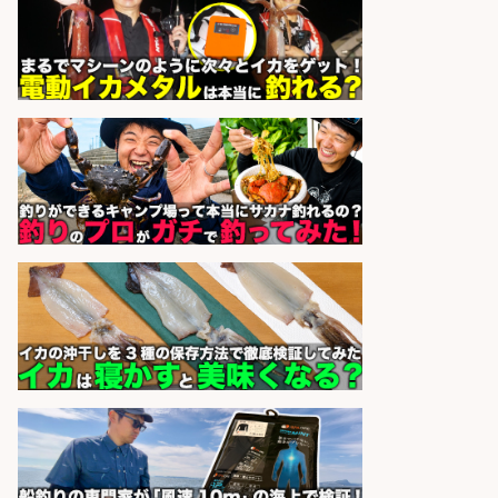
福岡「現場監督」/釣り好き歓迎/残
業10時間/経験者歓迎
広松久水産株式会社
会社名
sponsored by 求人ボックス
さかな専門学校の教員 教員免許不
要/水産業界の知識と経験を活かす
学校法人水野学園日本さかな専
会社名
門学校
sponsored by 求人ボックス
宮崎の魚を届ける「水産品販売スタ
ッフ」 年休128日 未経験可
宮崎県漁業協同組合連合会
会社名
sponsored by 求人ボックス