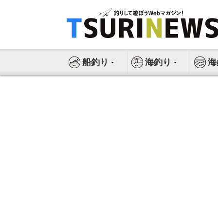
コ
ン
テ
ン
ツ
船釣り
海釣り
海
へ
ス
キ
ッ
プ