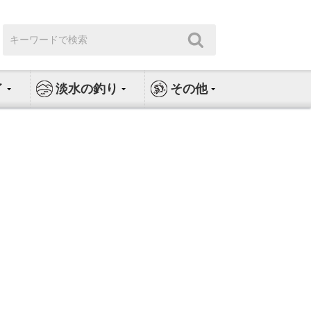
検
検
索:
索
イ
淡水の釣り
その他