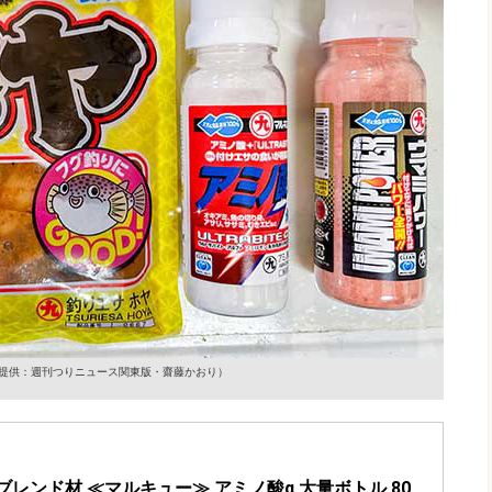
提供：週刊つりニュース関東版・齋藤かおり）
レンド材 ≪マルキュー≫ アミノ酸α 大量ボトル 80