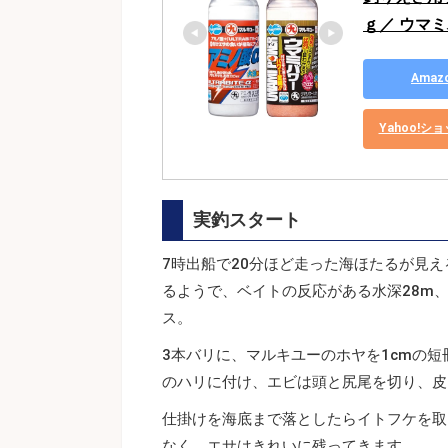
ｇ／ ウマミ
Ama
Yahoo!
実釣スタート
7時出船で20分ほど走った海ほたるが見
るようで、ベイトの反応がある水深28m
ス。
3本バリに、マルキユーのホヤを1cmの
のハリに付け、エビは頭と尻尾を切り、皮
仕掛けを海底まで落としたらイトフケを取
なく、エサはきれいに残ってきます。