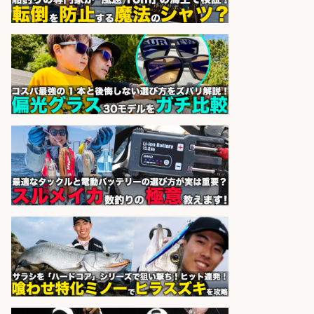
釣り具のリールやペダルの製造/福
井県あわら市
株式会社UPP
会社名
sponsored by 求人ボックス
魚の「バイヤー」貴方の目利きでヒ
ットを生む、裁量バイヤー募集
株式会社コムライン
会社名
sponsored by 求人ボックス
さらに求人情報を見る