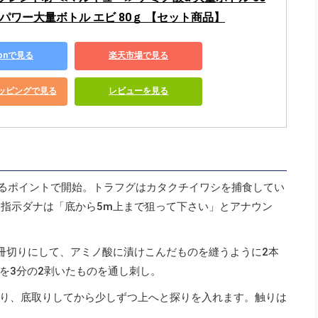
パワー大量ボトル エビ 80ｇ 【セット商品】
zonで見る
楽天市場で見る
ショッピングで見る
レビューを見る
えるポイントで開始。トラフグはカタクチイワシを捕食してい
、指示ダナは「底から5m上まで狙って下さい」とアナウン
短冊切りにして、アミノ酸に漬けこんだものを縫うように2本
を3分の2剥いたものを通し刺し。
り、底取りしてから少しずつ上へと探りを入れます。触りは