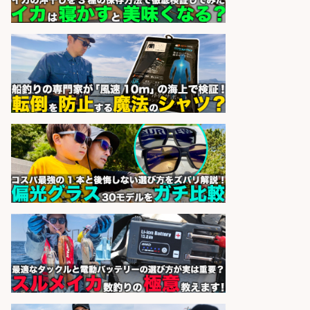
株式会社コムライン
会社名
sponsored by 求人ボックス
魚をさばける方必見「鮮魚部門スタ
ッフ」/3つの働き方が選べる
株式会社旬
会社名
sponsored by 求人ボックス
魚の調理経験が活かせる「鮮魚加
工/食品工場スタッフ」
株式会社松屋フーズ
会社名
sponsored by 求人ボックス
さらに求人情報を見る