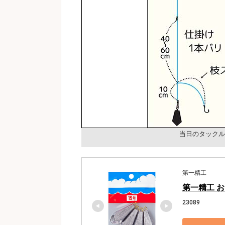
当日のタックル
第一精工
第一精工 お
23089