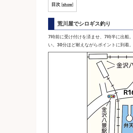
目次
[
show
]
荒川屋でシロギス釣り
7時前に受け付けを済ませ、7時半に出船
い。30分ほど耐えながらポイントに到着。