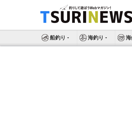
コ
ン
テ
ン
ツ
船釣り
海釣り
海
へ
ス
キ
ッ
プ