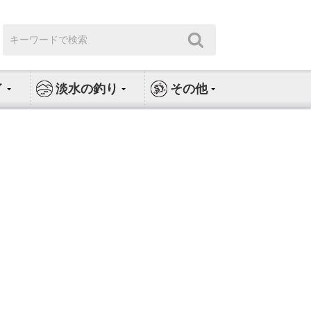
検
検
索:
索
イ
淡水の釣り
その他