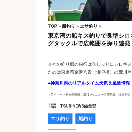
TOP
>
船釣り
>
エサ釣り
>
東京湾の船キス釣りで良型シロ
グタックルで広範囲を探り連発
会社の釣り部の釣行は久しぶりにシロギス
たのは東京湾金沢八景（瀬戸橋）の荒川屋
●
神奈川県のリアルタイム天気＆風波情報
（アイキャッチ画像提供：週刊つりニュース関東版・竹田和弘
TSURINEWS編集部
エサ釣り
船釣り