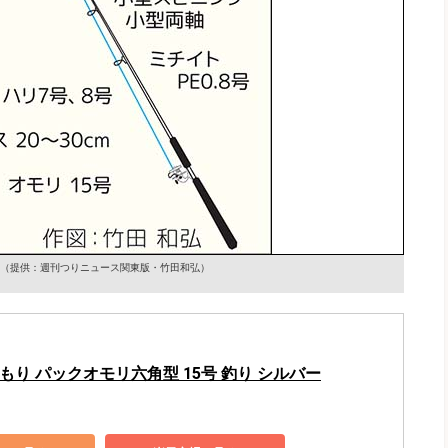
（提供：週刊つりニュース関東版・竹田和弘）
もり パックオモリ六角型 15号 釣り シルバー