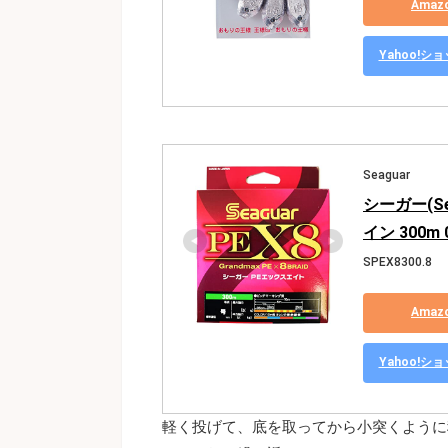
Ama
Yahoo!
Seaguar
シーガー(Se
イン 300m 0
SPEX8300.8
Ama
Yahoo!
軽く投げて、底を取ってから小突くように