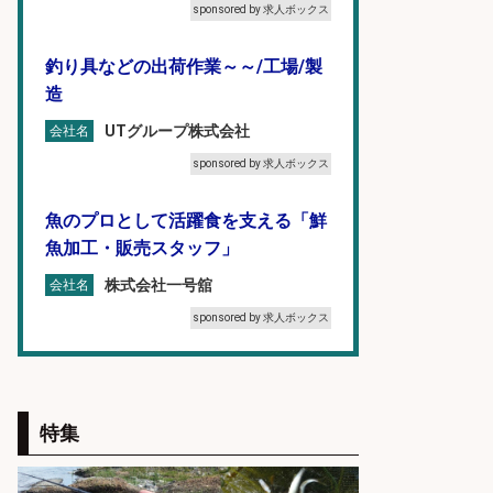
sponsored by 求人ボックス
釣り具などの出荷作業～～/工場/製
造
UTグループ株式会社
会社名
sponsored by 求人ボックス
魚のプロとして活躍食を支える「鮮
魚加工・販売スタッフ」
株式会社一号舘
会社名
sponsored by 求人ボックス
コンビニ/広島県/調理なし・軽作業
スタート お魚のパック詰め 品出し/
週4日から勤務OK/希望休が取得で
特集
きる