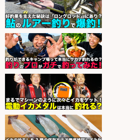
株式会社ホットスタッフ五日市
会社名
sponsored by 求人ボックス
コンビニ/広島県/調理なし・軽作業
スタート お魚のパック詰め 品出し/
週4日から勤務OK/希望休が取得で
きる
株式会社ホットスタッフ五日市
会社名
sponsored by 求人ボックス
福岡「現場監督」/釣り好き歓迎/残
業10時間/経験者歓迎
広松久水産株式会社
会社名
sponsored by 求人ボックス
魚の「バイヤー」貴方の目利きでヒ
ットを生む、裁量バイヤー募集